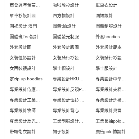
商會週年領帶自家設計
啦啦隊衫設計
單車衣設計
單車衫設計圖
四方帽設計
圍裙設計
圍裙設計 澳門
團體t恤設計
團體制服設計
團體班Tee設計
團體螢光制服設計
外套hoodies
外套設計圖
外套設計版圖
外套設計範本
女裝恤衫設計
女裝騎行衫設計圖
女裝騎行衫設計圖
女西裝褸設計
學士帽設計
學士服設計
定zip up hoodies
專業設計HKU畢業袍
專業設計中學畢業袍 澳門
專業設計侍應制服 澳門
專業設計反領POLO 澳門
專業設計夾棉背心 澳門
專業設計工業制服公司 澳門
專業設計恤衫 澳門
專業設計洗禮袍 澳門
專業設計牧師袍 澳門
專業設計背心風褸 澳門
專業設計貝雷帽 澳門
尊業設計反光背心 澳門
工業制服設計公司 澳門
工業長袖polo設計
帶帽衛衣設計
帽子設計
廣告polo恤設計