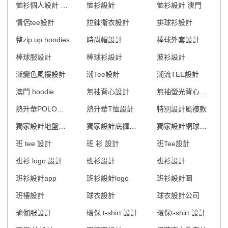
恤衫個人設計 澳門
恤衫設計
恤衫設計 澳門
情侶tee設計
拉鍊衛衣設計
排球衫設計
整zip up hoodies
時尚帽設計
棒球外套設計
棒球服設計
棒球衫設計
波衫設計
漸變色風褸設計
潮Tee設計
潮流TEE設計
澳門 hoodie
無袖背心設計
無袖螢光背心設計
熱升華POLO恤設計
熱升華T恤設計
特別設計風褸款
獨家設計地盤工人制服
獨家設計底褲款式
獨家設計網球隊衫
班 tee 設計
班 衫 設計
班Tee設計
班衫 logo 設計
班衫設計
班衫設計
班衫設計app
班衫設計logo
班衫設計圖
班褸設計
球衣設計
球衣設計公司
瑜伽服設計
環保 t-shirt 設計
環保t-shirt 設計