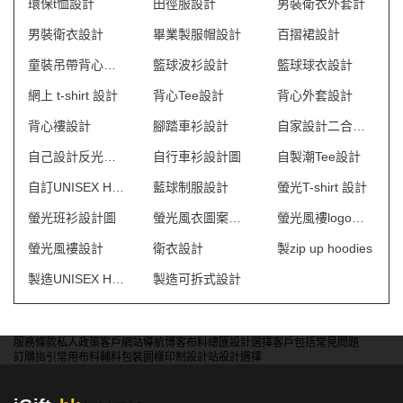
環保t恤設計
田徑服設計
男裝衛衣外套計
男裝衛衣設計
畢業製服帽設計
百摺裙設計
童裝吊帶背心設計
籃球波衫設計
籃球球衣設計
網上 t-shirt 設計
背心Tee設計
背心外套設計
背心褸設計
腳踏車衫設計
自家設計二合一風褸
自己設計反光風褸 澳門
自行車衫設計圖
自製潮Tee設計
自訂UNISEX HOODIE
藍球制服設計
螢光T-shirt 設計
螢光班衫設計圖
螢光風衣圖案設計
螢光風褸logo設計
螢光風褸設計
衛衣設計
製zip up hoodies
製造UNISEX HOODIE
製造可拆式設計
服務條款
私人政策
客戶
網站導航
博客
布料總匯
設計選擇
客戶包括
常見問題
訂購指引
常用布料
輔料包裝
圖樣印制
設計站
設計選擇