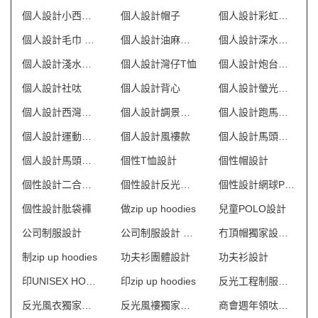
個人設計小西灣風褸
個人設計帽子
個人設計彩虹風褸
個人設計毛巾 澳門
個人設計油麻地風褸
個人設計深水埗風褸
個人設計淺水灣風褸
個人設計灣仔T恤
個人設計炮台山T恤
個人設計社呔
個人設計背心
個人設計螢光風褸款
個人設計西灣河T恤
個人設計調景嶺T恤
個人設計跑馬地T恤
個人設計運動外套
個人設計風褸款
個人設計馬頭圍T恤
個人設計馬頭角風褸
個性T恤設計
個性帽設計
個性設計二合一風褸
個性設計反光帶風褸
個性設計網球POLO
個性設計肶袋褲
做zip up hoodies
兒童POLO設計
公司制服設計
公司制服設計 澳門
冇頂帽獨家設計 澳門
制zip up hoodies
功夫衫團體設計
功夫衫設計
印UNISEX HOODIE
印zip up hoodies
反光工程制服設計 澳門
反光風衣獨家設計 澳門
反光風褸獨家設計 澳門
商會週年領呔獨家設計