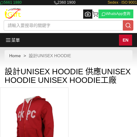
5661 1880
2360 1900
Sedex · ISO 9001
WhatsApp查詢
菜單
EN
Home
設計UNISEX HOODIE
Browse
設計UNISEX HOODIE 供應UNISEX
HOODIE UNISEX HOODIE工廠