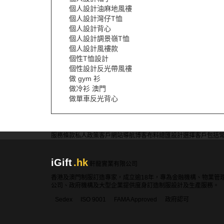
個人設計油麻地風褸
個人設計灣仔T恤
個人設計背心
個人設計調景嶺T恤
個人設計風褸款
個性T恤設計
個性設計反光帶風褸
做 gym 衫
做冷衫 澳門
做單車反光背心
服務條款
私人政策
客戶
網站導航
博客
布料總匯
設計選擇
客戶包括
iGift
.hk
軒龍實業有限公司
香港及澳門制服訂造專家，成立逾18年，專為金融機構、物業管
公司、政府機構及大型企業提供度身訂造制服設計及生產服務。
Sedex
ISO 9001
FAMA Approved
政府認可