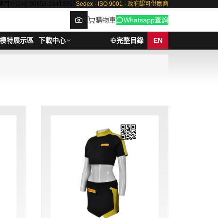
澳門分公司: 00853-28410350
Sedex · ISO 9001 · 政府認可供應商
購物車
Whatsapp查詢
模特展示區
下載中心
完整目錄
EN
Browse