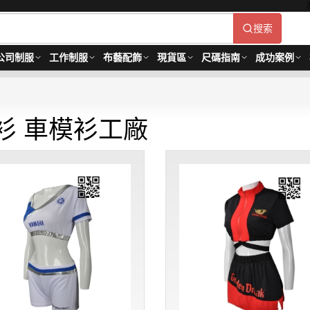
搜索
公司制服
工作制服
布藝配飾
現貨區
尺碼指南
成功案例
衫 車模衫工廠