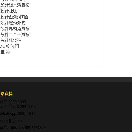
人設計淺水灣風褸
人設計社呔
人設計西灣河T恤
人設計運動外套
人設計馬頭角風褸
性設計二合一風褸
性設計肶袋褲
OC衫 澳門
車 衫
聯絡資料
香港:
2360 1900
澳門:
00853-28410350
WhatsApp:
5661 1880
sales@igift.hk
香港九龍太子汝州街50號地下