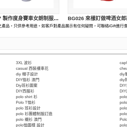
BG027 製作度身賽車女朗制服款式 自訂三件套賽車女朗制服款式 背心 熱褲 套裝 promo girls 車模 訂造賽車女朗制服款式 賽車手 賽車女朗制服專營
產品，只供參考用途。如客戶對產品展示有任何疑問，可聯絡iGift進行查
3XL 波衫
ca
casual 西裝褸車花
che
diy 帽子設計
di
DIY恤衫 澳門
diy
Diy班衫圖案
DI
DIY西服衫
DI
polo shirt 衫
pol
Polo T恤衫
pol
polo 班衫設計
po
polo 衫團體制服訂造
po
polo 襯衫 澳門
Pol
polo恤圖樣 設計
po