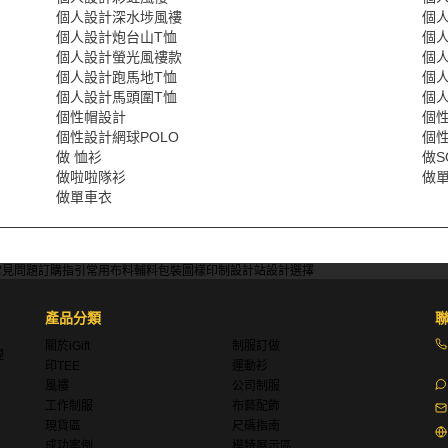
個人設計深水埗風褸
個
個人設計炮台山T恤
個
個人設計螢光風褸款
個
個人設計跑馬地T恤
個
個人設計馬頭圍T恤
個
個性帽設計
個
個性設計網球POLO
個
做 恤衫
做S
做啦啦隊衫
做單
做單車衣
常見問題
訂購指引
常用布料
輔料包裝
圖樣印制
設計站
設計選擇
產品分類
關於iGift
制服訂做
理
印TEE
運動衫
風褸
公司制服
工作制服
布藝配飾
現貨區
尺碼指南
成功案例
模特展示區