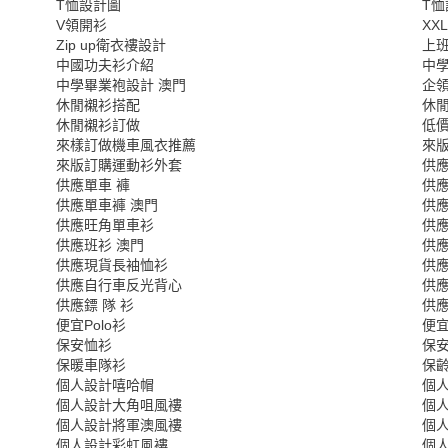
T恤設計圖
T
V領開衫
XX
Zip up衛衣褸設計
上班
中國功夫衫介紹
中
中學畢業袍設計 澳門
企
休閒襯衫搭配
休
休閒襯衫訂做
低價
來樣訂做機車風衣推薦
來
來版訂購運動衫外套
供應
供應單車 褲
供應
供應單車褲 澳門
供應
供應旺角單車衫
供應
供應班衫 澳門
供
供應現貨長袖恤衫
供應
供應自行車反光背心
供
供應鏢 隊 衫
供
便宜Polo衫
便
保安恤衫
保
保暖車隊衫
保
個人設計嘻哈帽
個
個人設計大角咀風褸
個
個人設計將軍澳風褸
個
個人設計彩虹風褸
個人