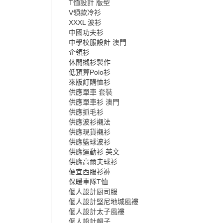
T恤設計 版型
V領款冷衫
XXXL 波衫
中國功夫衫
中學校服設計 澳門
企領衫
休閒襯衫製作
低預算Polo衫
來版訂購恤衫
供應單車 套裝
供應單車衫 澳門
供應抓毛衫
供應波衫襯法
供應現貨襯衫
供應籃球波衫
供應運動衫 英文
供應高爾夫球衫
便宜西服衫褲
保暖車隊T恤
個人設計厨司服
個人設計堅尼地城風褸
個人設計太子風褸
個人設計帽子