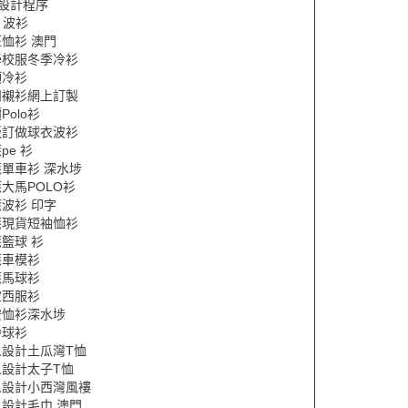
恤設計程序
L 波衫
恤衫 澳門
學校服冬季冷衫
領冷衫
閒襯衫網上訂製
Polo衫
版訂做球衣波衫
pe 衫
單車衫 深水埗
大馬POLO衫
波衫 印字
應現貨短袖恤衫
籃球 衫
應車模衫
應馬球衫
宜西服衫
安恤衫深水埗
齡球衫
人設計土瓜灣T恤
人設計太子T恤
人設計小西灣風褸
設計毛巾 澳門