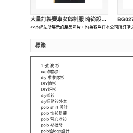
大量訂製賽車女郎制服 時尚設計長袖亮片拼接印花女郎制服短裙套裝 賽車女郎制服供應商 BG036
<<本網站所展示的產品照片，均為客戶在本公司所訂購之
標籤
1 號 波 衫
cap帽設計
diy 啦啦隊衫
DIY恤衫
DIY班衫
diy襯衫
diy運動衫外套
polo shirt 設計
polo 恤衫點襯
polo 背心冷衫
polo 衫批發
polo恤logo設計