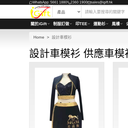
WhatsApp: 5661 1880
2360 1900
sales@igift.hk
關於iGift
制服訂做
印TEE
運動衫
風褸
Home
設計車模衫
設計車模衫 供應車模