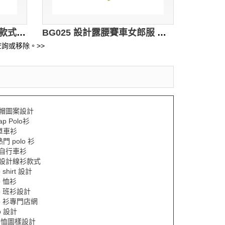
BG026 來樣訂做啤酒女郎款式 設計三件套啤酒女郎款式 比利時黑啤 短裙 吊帶背心 車模 賽車女郎 製作LOGO啤酒女郎款式 啤酒女郎中心 賽車手
BG025 設計露腰賽車女郎服 訂購時尚個性賽車女郎服 賽車女郎套裝 SHOW GIRLS 制服 來樣訂造賽車女郎制服 車模 賽車女郎制服中心 賽車手
詢或移除。>>
p帽圖案設計
ap Polo衫
y單車衫
熱門 polo 衫
Y自行車衫
Y設計線衫款式
o shirt 設計
o 恤衫
lo 班衫設計
lo 衫專門店網
o 設計
lo恤圖樣設計