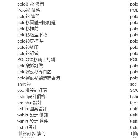
polo班衫 澳門
po
Polo衫 價格
PO
polo衫 澳門
po
polo衫團體制服訂造
po
polo衫推薦
po
polo衫版型下載
po
polo衫穿搭 男
po
polo衫絲印
po
polo衫訂做
po
POLO襯衫網上訂購
PO
polo襯衫訂做
po
polo運動衫專門店
po
polo運動衫製造商香港
po
shirt 衫
soc
soc 褸設計訂購
SO
t shirt設計價格
t s
tee shir 設計
tee
t-shirt 圖案設計
t-s
t-shirt 設計 價錢
t-s
t-shirt 設計 軟件
t-s
t-shirt設計
t-s
t恤衫訂製 澳門
T恤