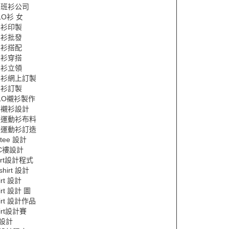
lo班衫公司
LO衫 女
lo衫印製
lo衫批發
lo衫搭配
lo衫穿搭
lo衫立領
lo衫網上訂製
lo衫訂製
LO襯衫製作
lo襯衫設計
lo運動衫布料
lo運動衫訂造
 tee 設計
C褸設計
hirt設計程式
 shirt 設計
hirt 設計
hirt 設計 圖
hirt 設計作品
hirt設計賽
設計