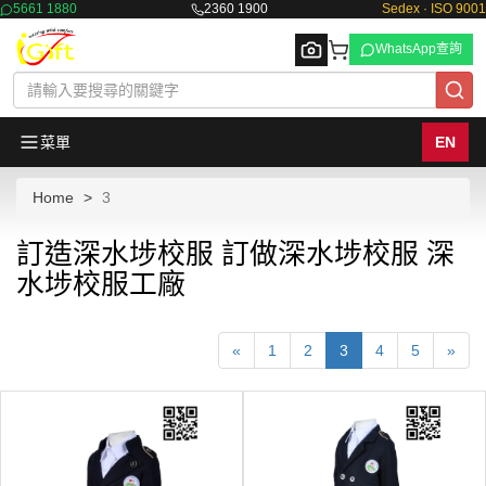
5661 1880
2360 1900
Sedex · ISO 9001
WhatsApp查詢
菜單
EN
Home
3
Browse
訂造深水埗校服 訂做深水埗校服 深
水埗校服工廠
«
1
2
3
4
5
»