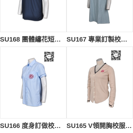
SU168 團體繡花短袖polo衫 度身訂製 校服款式polo衫 短袖polo衫選擇 短袖polo衫專門店
SU167 專業訂製校服裙 團體學校單裙 中小學制服設計訂造 校服在線訂購
SU166 度身訂做校服恤衫 翻領恤衫設計選擇 胸袋繡花Logo恤衫 校服恤衫專門店
SU165 V領開胸校服冷外套 定製 團體繡花Logo冷外套 冷外套配搭 冷外套專門店