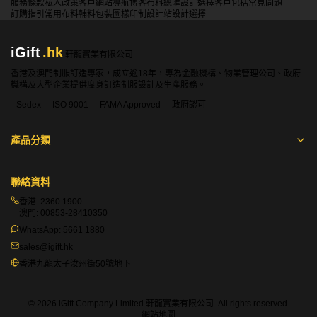
服務條款
私人政策
客戶
網站導航
博客
布料總匯
設計選擇
客戶包括
常見問題
訂購指引
常用布料
輔料包裝
圖樣印制
設計站
設計選擇
iGift
.hk
軒龍實業有限公司
香港及澳門制服訂造專家，成立逾18年，專為金融機構、物業管理公司、政府
機構及大型企業提供度身訂造制服設計及生產服務。
Sedex
ISO 9001
FAMA Approved
政府認可
產品分類
聯絡資料
香港:
2360 1900
澳門:
00853-28410350
WhatsApp:
5661 1880
sales@igift.hk
香港九龍太子汝州街50號地下
© 2026 iGift Company Limited 軒龍實業有限公司. All rights reserved.
網站地圖