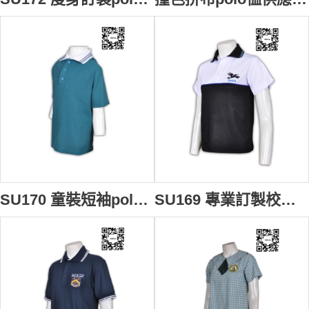
SU170 童裝短袖polo恤 在線訂購 兒童polo訂做 校服款式polo恤 團體運動polo恤 polo恤生產商
SU169 專業訂製校服樣式短袖polo恤 撞色拼接短袖polo恤 個性袖位繡花polo恤 短袖polo恤香港公司