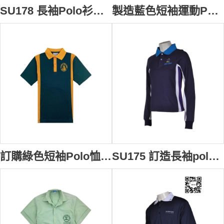
SU178 長袖Polo衫供應訂購 校服Logo繡花Polo衫 運動款式Polo衫 Polo衫香港公司
製造藍色短袖運動Polo恤 繡花運動POLO恤 來樣訂製 校服運動POLO恤 中小學生校服 校服專門店 扁機 織名 英文 SU177
訂購綠色短袖Polo恤 撞色衫側 中小學生校服 設計訂造 POLO款運動校服 校服專門店 校服公司 澳洲 SU176
SU175 訂造長袖polo恤繡花校服款式polo恤 拼接撞色polo恤 校服polo恤公司