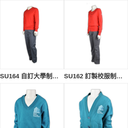
SU164 自訂大學制服搭配 印製logo校服 訂製校服款式 訂購團體制服 校服專門店
SU162 訂製校服制服 自訂大學校服套裝 獨家設計校服款式 制服生產商