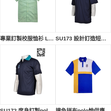
專業訂製校服恤衫 Logo繡花款式校服恤衫 校服造型選擇 校服恤衫專門店 伊斯蘭 SU174
SU173 設計訂造短袖polo恤 領位Logo印製polo恤 短袖校服運動polo恤 短袖polo恤公司
SU172 度身訂製polo衫 團體繡花polo衫設計 校服款式polo衫 polo衫配搭配 polo衫網站
撞色拼布polo恤供應訂購 學校Logo繡花polo恤款式選擇 時尚polo恤專業定製 polo恤廠家 澳洲 高校 SU171