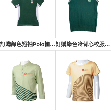
訂購綠色短袖Polo恤校服 衫側撞色貼布 中小學校服 繡花LOGO 高主教書院 100%cotton SU373
訂購綠色冷背心校服 訂做V領繡花LOGO 中小學校服 校服供應商 秋冬 校服 SU323