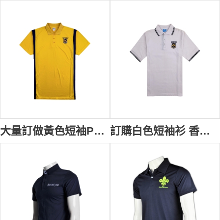
大量訂做黃色短袖Polo恤 三粒鈕扣 來樣訂做學校團隊服 校服派對 校服網上訂購 訂購學校籃球服 校服店 澳洲 SU204
訂購白色短袖衫 香港校服 來樣訂做Polo校服 校友會 舊生紀念 設計男裝Polo短袖衫 校服制服批發 澳洲 高中 校服 SU203