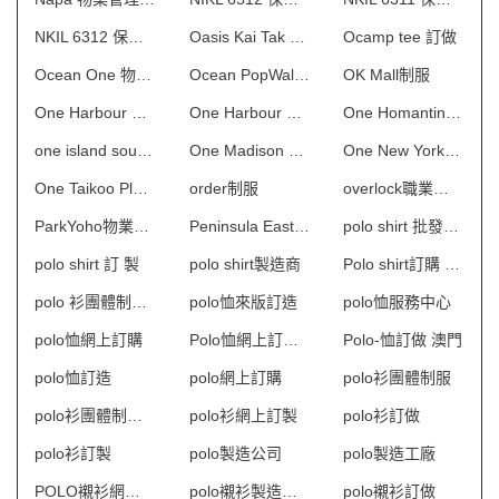
NKIL 6312 保安制服
Oasis Kai Tak 物業管理會所制服
Ocamp tee 訂做
Ocean One 物業管理會所制服
Ocean PopWalk制服
OK Mall制服
One Harbour Square一期 保安制服
One Harbour Square二期 保安制服
One Homantin 物業管理會所制服
one island south制服
One Madison 物業管理會所制服
One New York 物業管理會所制服
One Taikoo Place 保安制服
order制服
overlock職業制服
ParkYoho物業管理會所制服
Peninsula East 物業管理會所制服
polo shirt 批發及製造
polo shirt 訂 製
polo shirt製造商
Polo shirt訂購 澳門
polo 衫團體制服訂造
polo恤來版訂造
polo恤服務中心
polo恤網上訂購
Polo恤網上訂購 澳門
Polo-恤訂做 澳門
polo恤訂造
polo網上訂購
polo衫團體制服
polo衫團體制服訂造
polo衫網上訂製
polo衫訂做
polo衫訂製
polo製造公司
polo製造工廠
POLO襯衫網上訂購
polo襯衫製造商HK
polo襯衫訂做