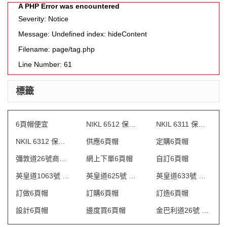
A PHP Error was encountered
Severity: Notice
Message: Undefined index: hideContent
Filename: page/tag.php
Line Number: 61
標籤
6頁帽便宜
NIKL 6512 保安制服
NKIL 6311 保安制服
NKIL 6312 保安制服
供應6頁帽
定購6頁帽
彌敦道26號商場 制服
網上下單6頁帽
自訂6頁帽
英皇道1063號 保安制服
英皇道625號 保安制服
英皇道633號 保安制服
訂做6頁帽
訂購6頁帽
訂造6頁帽
設計6頁帽
邊度買6頁帽
金巴利道26號 制服