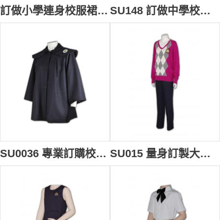
訂做小學連身校服裙 設計藍色格子短袖連身裙 幼稚園校裙中心 SU149
SU148 訂做中學校服 訂購襯衫制服 校服供應商 制服公司
SU0036 專業訂購校服式樣 訂製小學校服式樣 訂購校服派對 校服公司
SU015 量身訂製大學校服 來樣訂購校服制服 訂造制服供應商 HK