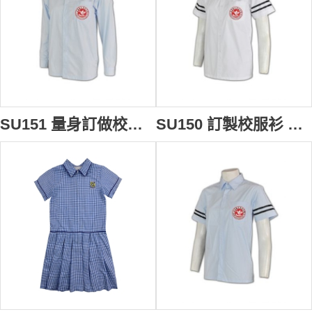
SU151 量身訂做校園制服 訂購校服款式 訂製中學制服 校服專門店 校服製作
SU150 訂製校服衫 訂購中學校服制服 訂做校服供應商HK