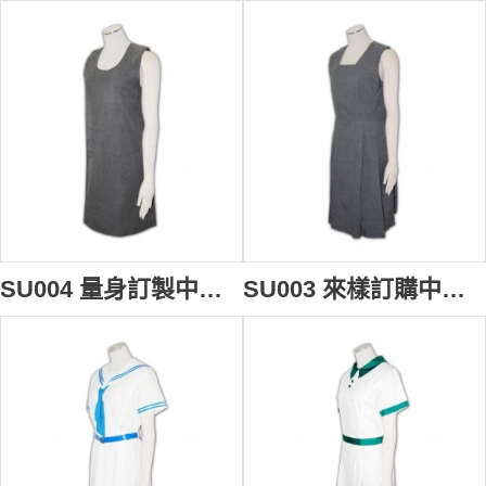
SU004 量身訂製中學制服 訂做全港校服式樣 香港校服供應商HK
SU003 來樣訂購中學校服 訂造全港學校制服 訂做校服款式 校服裙專門店