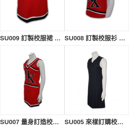
SU009 訂製校服裙 訂購全港校服制服 設計校服款式 訂購大專校服專門店
SU008 訂製校服衫 訂購團體制服 校服式樣介紹 香港校服供應商
SU007 量身訂造校服制服 訂做校服式樣 小學校服式樣 校服派對 校服公司
SU005 來樣訂購校服裙 訂造校服制服 訂購中學女生校服裙 校服專門店