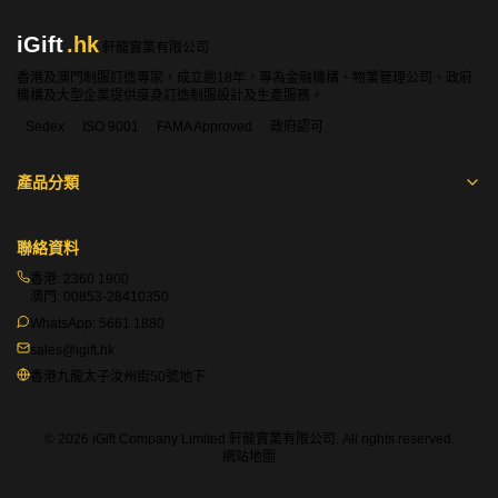
iGift
.hk
軒龍實業有限公司
香港及澳門制服訂造專家，成立逾18年，專為金融機構、物業管理公司、政府
機構及大型企業提供度身訂造制服設計及生產服務。
Sedex
ISO 9001
FAMA Approved
政府認可
產品分類
聯絡資料
香港:
2360 1900
澳門:
00853-28410350
WhatsApp:
5661 1880
sales@igift.hk
香港九龍太子汝州街50號地下
© 2026 iGift Company Limited 軒龍實業有限公司. All rights reserved.
網站地圖