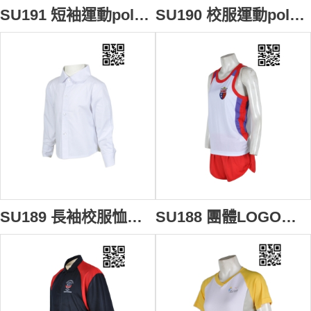
SU191 短袖運動polo上衣 度身訂做 LOGO繡花校服polo衫 polo衫選擇 polo批發商
SU190 校服運動polo上衣 來款訂製 加大碼運動polo衫 polo衫款式設計 polo衫生產廠家
SU189 長袖校服恤衫 在線訂購 幼稚園恤衫 制服恤衫設計恤衫 恤衫配搭 恤衫專門店
SU188 團體LOGO繡花運動套裝 度身訂製 田徑運動校服 運動款式校服設計 校服運動套裝應商