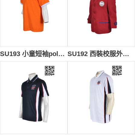
SU193 小童短袖polo上衣 設計訂造 兒童Polo訂做 小童軍制服polo衫 校服制服polo衫 校服polo衫公司
SU192 西裝校服外套 來版訂製 幼稚園西裝外套 校服西裝外套設計 西裝外套配搭 校服外套生產商