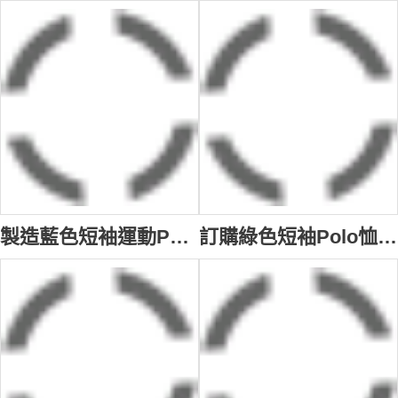
製造藍色短袖運動Polo恤 繡花運動POLO恤 來樣訂製 校服運動POLO恤 中小學生校服 校服專門店 扁機 織名 英文 SU177
訂購綠色短袖Polo恤 撞色衫側 中小學生校服 設計訂造 POLO款運動校服 校服專門店 校服公司 澳洲 SU176