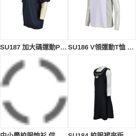
SU187 加大碼運動Polo衫 供應訂購 校服款式運動Polo衫 繡花Polo衫設計選擇 校服Polo衫香港公司
SU186 V領運動T恤 來版訂造 體育校服T恤 吸濕排汗校服T T恤專門店
中小學校服恤衫 供應訂購 學校Logo繡花恤衫格仔紋恤衫上衣 恤衫專門店 男兒 夏季 校服 SU185
SU184 校服裙來版訂做 背心長款校服裙 繡花Logo背心裙 小學幼兒園校服設計 校服製造商