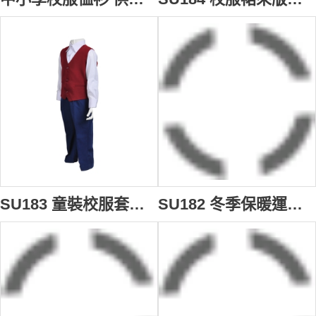
SU183 童裝校服套裝 度身訂製 小學三件套校服 套裝禮服設計選擇 校服供應商
SU182 冬季保暖運動服 來款訂造 團體繡花運動外套 校服運動服選擇 校服運動服製造商