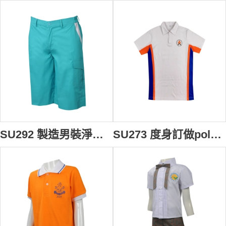
SU292 製造男裝淨色校服 訂製短褲校服 校服專營 100棉 湖藍色 新加坡
SU273 度身訂做polo恤校服 團體訂做中學校服款式 perfect 風紀衫 設計校服polo恤製衣廠