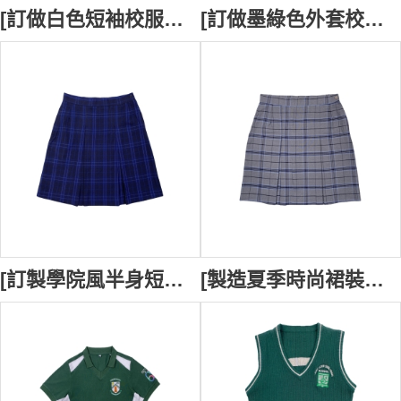
[訂做白色短袖校服恤衫] | 黑邊撞色款式設計 | 繡花章袋口校服設計 | Belmont High School | 校服專門店 SU412
[訂做墨綠色外套校服] | 一字袋口款式設計 | 拉鏈設計 | Valentine Public School | 校服供應商 SU411
[訂製學院風半身短裙] ｜深藍色A字裙校服｜側邊拉鍊設計｜校服裙製造商 SU380
[製造夏季時尚裙裝校服] ｜灰色半身A字裙｜側邊拉鏈口袋設計｜校服裙供應商 SU378