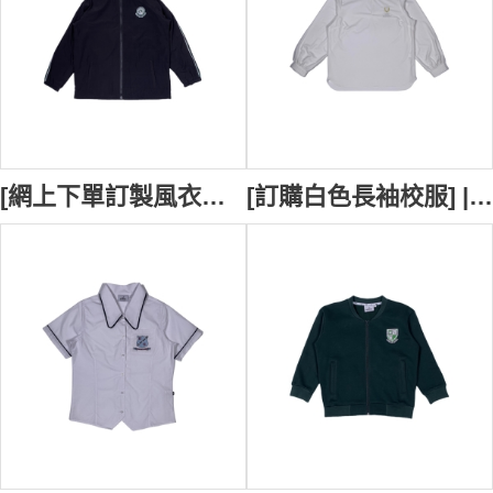
[網上下單訂製風衣校服外套] | 訂製校褸 | 黑色風衣外套 | Belair Public School | 白色裝飾條校褸 | 校褸供應商 SU415
[訂購白色長袖校服] | 教師工作服 | 袖子鈕扣款式設計 | 繡花LOGO校徽 | Unity Grammar SU413