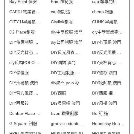
Bay Point 保安制服
Brim28制服
cap 帽專門店
CAPRI 物業管理會所制服
cap帽訂造
cheap 棉服
CITY U畢業袍訂製
Citylink制服
CUHK 畢業袍訂製
D2 Place制服
diy中學校服 澳門
diy中學畢業袍 澳門
DIY侍應制服 澳門
diy公司制服 澳門
DIY冇頂帽 澳門
DIY反光背心 澳門
DIY反光風衣 澳門
DIY反光風褸 澳門
diy反領POLO 澳門
DIY圍裙 澳門
DIY夾棉背心 澳門
DIY學位服
DIY工程制服 澳門
DIY恤衫 澳門
DIY洗禮袍 澳門
diy熱門 polo 衫
DIY牧師袍 澳門
DIY背心風褸 澳門
DIY西服
DIY西服 襯
DIY西服衫
DIY貝雷帽 澳門
DIY風褸 澳門
Dunbar Place 物業管理會所制服
Event職業制服
file 訂 造
G Square 制服
granville identity 制服
Hennessy Road 保安制服
HKBU畢業袍訂製
HKSU畢業袍訂製
HKUST 畢業袍訂製