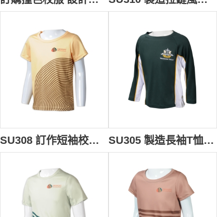
SU308 訂作短袖校服熱升華T恤 自製黃色圓領印LOGO熱升華 校服供應商 HK 國際學校 預備班
SU305 製造長袖T恤校服 設計拼接刺繡LOGO校服 校服專門店 英國