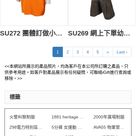
SU272 團體訂做小童校服 大量訂購小童校服款式 訂造小童polo恤校服專營店
SU269 網上下單幼稚園女童校服套裝 訂造幼稚園女童校服 自訂女童校服專營店
1
2
3
4
5
»
Last ›
<<本網站所展示的產品照片，均為客戶在本公司所訂購之產品，只
供參考用途。如客戶對產品展示有任何疑問，可聯絡iGift進行查詢或
移除。>>
標籤
火警糾察制服
1881 heritage 制服
2000年廣場制服
298電力特別區制服
5分褲 女運動 訂做
AVA55 物業管理會所制服