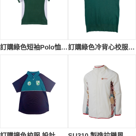
訂購綠色短袖Polo恤校服 衫側撞色貼布 中小學校服 繡花LOGO 高主教書院 100%cotton SU373
訂購綠色冷背心校服 訂做V領繡花LOGO 中小學校服 校服供應商 秋冬 校服 SU323
訂購撞色校服 設計繡花LOGO牛角袖校服 短袖校服專門店 澳洲 公立學校 SU322
SU310 製造拉鏈風褸校服 設計團體連帽拼接印花紅色邊風褸校服 校服批發商 國際學校 預備班 幼稚園