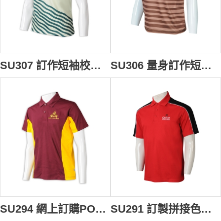
SU307 訂作短袖校服熱升華T恤 自製圓領印LOGO熱升華 校服供應商 HK 國際學校 預備班
SU306 量身訂作短袖校服熱升華T恤 自製圓領印LOGO熱升華 校服供應商 HK EIS INTERNATIONAL PRESCHOOL 100%滌
SU294 網上訂購POLO校服 反領 設計撞色POLO校服 校服供應商
SU291 訂製拼接色短袖校服 設計POLO校服 校服供應商 紅色撞黑色