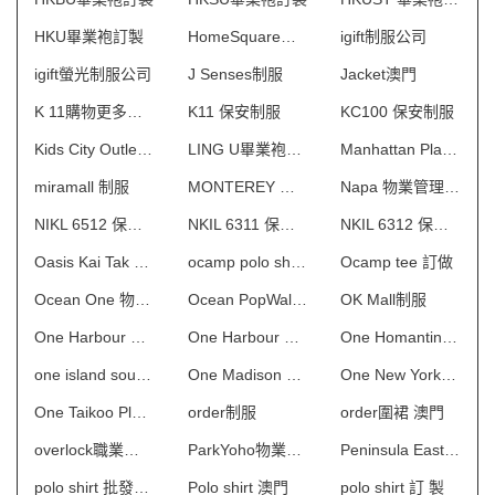
HKU畢業袍訂製
HomeSquare制服
igift制服公司
igift螢光制服公司
J Senses制服
Jacket澳門
K 11購物更多術館 制服
K11 保安制服
KC100 保安制服
Kids City Outlet制服
LING U畢業袍訂製
Manhattan Place 保安制服
miramall 制服
MONTEREY 物業管理會所制服
Napa 物業管理會所制服
NIKL 6512 保安制服
NKIL 6311 保安制服
NKIL 6312 保安制服
Oasis Kai Tak 物業管理會所制服
ocamp polo shirt 澳門
Ocamp tee 訂做
Ocean One 物業管理會所制服
Ocean PopWalk制服
OK Mall制服
One Harbour Square一期 保安制服
One Harbour Square二期 保安制服
One Homantin 物業管理會所制服
one island south制服
One Madison 物業管理會所制服
One New York 物業管理會所制服
One Taikoo Place 保安制服
order制服
order圍裙 澳門
overlock職業制服
ParkYoho物業管理會所制服
Peninsula East 物業管理會所制服
polo shirt 批發及製造
Polo shirt 澳門
polo shirt 訂 製