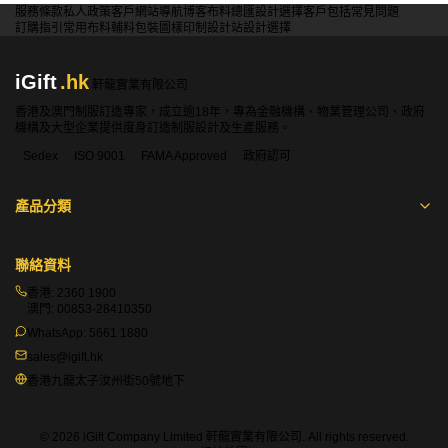
服務條款
私人政策
客戶
網站導航
博客
布料總匯
設計選擇
客戶包括
常見問題
訂購指引
常用布料
輔料包裝
圖樣印制
設計站
設計選擇
iGift
.hk
軒龍實業有限公司
香港及澳門制服訂造專家，成立逾18年，專為金融機構、物業管理公司、政府
機構及大型企業提供度身訂造制服設計及生產服務。
Sedex
ISO 9001
FAMA Approved
政府認可
產品分類
聯絡資料
香港:
2360 1900
澳門:
00853-28410350
WhatsApp:
5661 1880
sales@igift.hk
香港九龍太子汝州街50號地下
© 2026 iGift Company Limited 軒龍實業有限公司. All rights reserved.