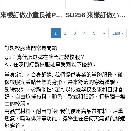
來樣訂做小童長袖Polo恤校服 網上下單小童長袖Polo恤校服 小童Polo恤校服製作中心 SU257
SU256 來樣訂做小童校服網上下單小童校服Polo恤澳洲 Tudor 小童校服專營店
1
2
3
4
5
»
Last ›
訂製校服澳門常見問題
Q1：為什麼選擇在澳門訂製校服？
A：在澳門訂製校服能享受到以下優勢：
量身定制，合身舒適: 我們提供專業的量體服務，確
保校服完美貼合您的身形，帶來舒適的穿着體驗。
獨特設計，彰顯個性: 您可以根據學校要求和自身喜
好，自由選擇布料、顏色、款式和細節，打造獨一無
二的校服。
高品質材料，耐用舒適: 我們使用高品質布料，注重
透氣、吸濕排汗等功能，讓學生在任何天氣都能舒適
地穿着。