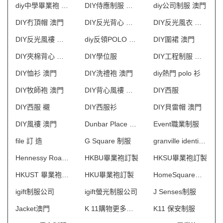
diy中學畢業袍 澳門
DIY侍應制服 澳門
diy公司制服 澳門
DIY冇頂帽 澳門
DIY反光背心 澳門
DIY反光風衣 澳門
DIY反光風褸 澳門
diy反領POLO 澳門
DIY圍裙 澳門
DIY夾棉背心 澳門
DIY學位服
DIY工程制服 澳門
DIY恤衫 澳門
DIY洗禮袍 澳門
diy熱門 polo 衫
DIY牧師袍 澳門
DIY背心風褸 澳門
DIY西服
DIY西服 襯
DIY西服衫
DIY貝雷帽 澳門
DIY風褸 澳門
Dunbar Place 物業管理會所制服
Event職業制服
file 訂 造
G Square 制服
granville identity 制服
Hennessy Road 保安制服
HKBU畢業袍訂製
HKSU畢業袍訂製
HKUST 畢業袍訂製
HKU畢業袍訂製
HomeSquare制服
igift制服公司
igift螢光制服公司
J Senses制服
Jacket澳門
K 11購物更多術館 制服
K11 保安制服