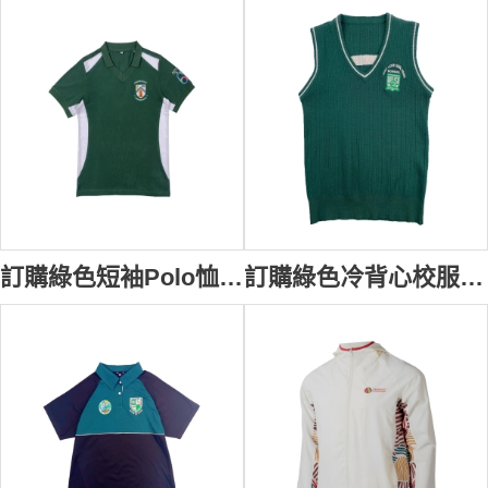
訂購綠色短袖Polo恤校服 衫側撞色貼布 中小學校服 繡花LOGO 高主教書院 100%cotton SU373
訂購綠色冷背心校服 訂做V領繡花LOGO 中小學校服 校服供應商 秋冬 校服 SU323