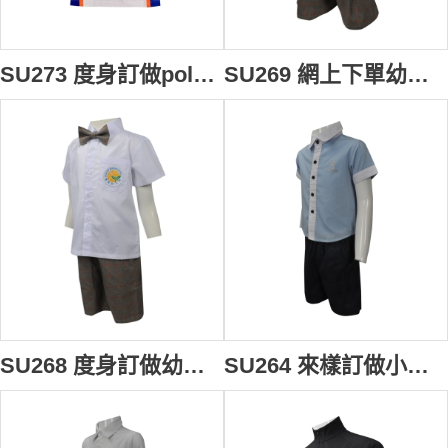
SU273 度身訂做polo恤校服 團體訂做中學校服款式 perfect 風紀衫 設計校服polo恤製衣廠
SU269 網上下單幼稚園女童校服套裝 訂造幼稚園女童校服 自訂女童校服專營店
SU268 度身訂做幼稚園男童校服套裝 團體訂購幼稚園校服套裝 設計小童校服供應商
SU264 來樣訂做小童校服套裝款式 網上下單小學校服 男童夏天 幼稚園 兒童校服製作中心