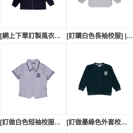
[網上下單訂製風衣校服外套] | 訂製校褸 | 黑色風衣外套 | Belair Public School | 白色裝飾條校褸 | 校褸供應商 SU415
[訂購白色長袖校服] | 教師工作服 | 袖子鈕扣款式設計 | 繡花LOGO校徽 | Unity Grammar SU413
[訂做白色短袖校服恤衫] | 黑邊撞色款式設計 | 繡花章袋口校服設計 | Belmont High School | 校服專門店 SU412
[訂做墨綠色外套校服] | 一字袋口款式設計 | 拉鏈設計 | Valentine Public School | 校服供應商 SU411