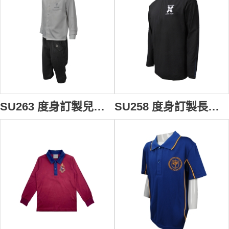
SU263 度身訂製兒童校服套裝 自製繡花logo款校服 設計小童校服供應商
SU258 度身訂製長袖校服網上下單長袖校服款式 Hoxton Park HighSchool 澳洲高校拉鍊polo 校服供應商 校憧