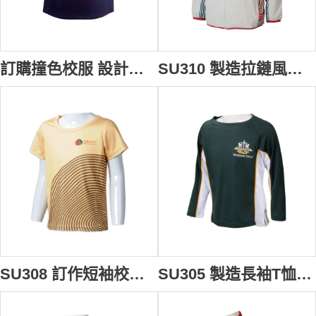
訂購撞色校服 設計繡花LOGO牛角袖校服 短袖校服專門店 澳洲 公立學校 SU322
SU310 製造拉鏈風褸校服 設計團體連帽拼接印花紅色邊風褸校服 校服批發商 國際學校 預備班 幼稚園
SU308 訂作短袖校服熱升華T恤 自製黃色圓領印LOGO熱升華 校服供應商 HK 國際學校 預備班
SU305 製造長袖T恤校服 設計拼接刺繡LOGO校服 校服專門店 英國