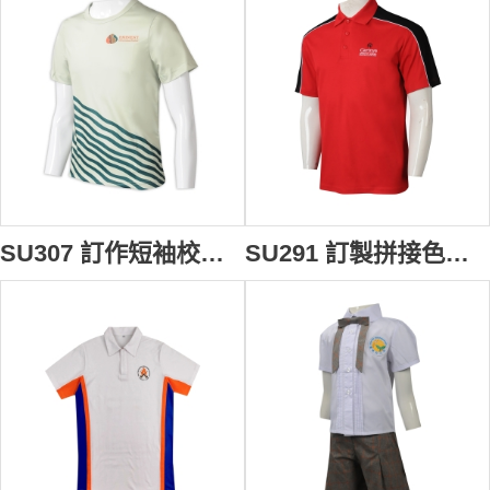
SU307 訂作短袖校服熱升華T恤 自製圓領印LOGO熱升華 校服供應商 HK 國際學校 預備班
SU291 訂製拼接色短袖校服 設計POLO校服 校服供應商 紅色撞黑色