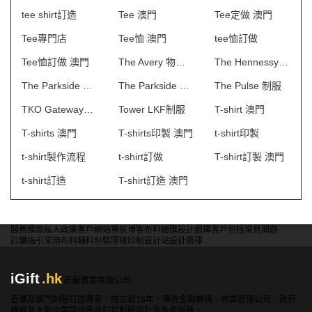
tee shirt訂造
Tee 澳門
Tee定做 澳門
Tee專門店
Tee恤 澳門
tee恤訂做
Tee恤訂做 澳門
The Avery 物業管理會所制服
The Hennessy制服
The Parkside Place制服
The Parkside 物業管理會所制服
The Pulse 制服
TKO Gateway制服
Tower LKF制服
T-shirt 澳門
T-shirts 澳門
T-shirts印製 澳門
t-shirt印製
t-shirt製作流程
t-shirt訂做
T-shirt訂製 澳門
t-shirt訂造
T-shirt訂造 澳門
服務條款
私人政策
客戶
網站導航
博客
布料總匯
設計選擇
客戶包括
常見問題
訂購指引
常用布料
輔料包裝
圖樣印制
設計站
設計選擇
iGift
.hk
軒龍實業有限公司
香港及澳門制服訂造專家，成立逾18年，專為金融機構、物業管理公司、政府
機構及大型企業提供度身訂造制服設計及生產服務。