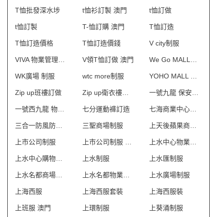
T恤批發深水埗
t恤衫訂製 澳門
t恤訂做
t恤訂製
T-恤訂購 澳門
T恤訂造
T恤訂造價格
T恤訂造價錢
V city制服
VIVA 物業管理會所制服
V領T恤訂做 澳門
We Go MALL制服
WK廣場 制服
wtc more制服
YOHO MALL 形點制服
Zip up班褸訂做
Zip up衛衣褸訂造
一號九龍 保安制服
一號西九龍 物業管理會所制服
七分運動褲訂造
七海商業中心制服
三合一防風防水保溫風褸
三聖商場制服
上天後蘋果商業場制服
上市公司制服
上市公司制服 澳門
上水中心物業管理會所制服
上水中心購物商場制服
上水制服
上水匯制服
上水名都商場制服
上水名都物業管理會所制服
上水廣場制服
上海西服
上海西服套裝
上海西服裝
上班服 澳門
上環制服
上葵涌制服