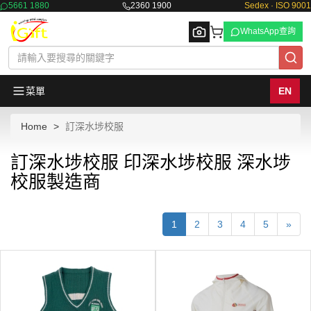
5661 1880
2360 1900
Sedex · ISO 9001
WhatsApp查詢
菜單
EN
Home
訂深水埗校服
Browse
訂深水埗校服 印深水埗校服 深水埗
校服製造商
1
2
3
4
5
»