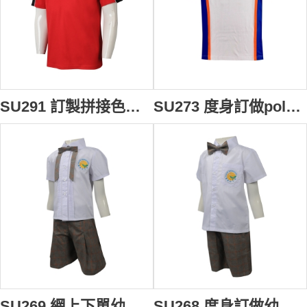
SU291 訂製拼接色短袖校服 設計POLO校服 校服供應商 紅色撞黑色
SU273 度身訂做polo恤校服 團體訂做中學校服款式 perfect 風紀衫 設計校服polo恤製衣廠
SU269 網上下單幼稚園女童校服套裝 訂造幼稚園女童校服 自訂女童校服專營店
SU268 度身訂做幼稚園男童校服套裝 團體訂購幼稚園校服套裝 設計小童校服供應商