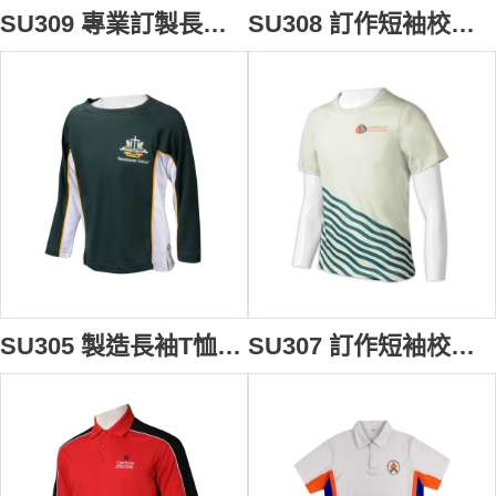
SU309 專業訂製長袖校服 個人設計立領polo恤校服 綠色印花logo 校服專營店 國際學校 預備班 幼兒園
SU308 訂作短袖校服熱升華T恤 自製黃色圓領印LOGO熱升華 校服供應商 HK 國際學校 預備班
SU305 製造長袖T恤校服 設計拼接刺繡LOGO校服 校服專門店 英國
SU307 訂作短袖校服熱升華T恤 自製圓領印LOGO熱升華 校服供應商 HK 國際學校 預備班