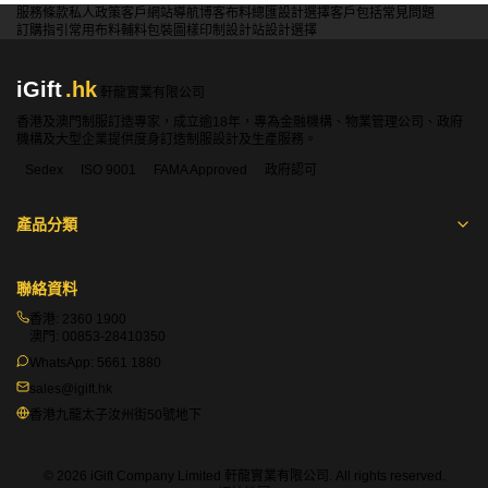
服務條款
私人政策
客戶
網站導航
博客
布料總匯
設計選擇
客戶包括
常見問題
訂購指引
常用布料
輔料包裝
圖樣印制
設計站
設計選擇
iGift
.hk
軒龍實業有限公司
香港及澳門制服訂造專家，成立逾18年，專為金融機構、物業管理公司、政府
機構及大型企業提供度身訂造制服設計及生產服務。
Sedex
ISO 9001
FAMA Approved
政府認可
產品分類
聯絡資料
香港:
2360 1900
澳門:
00853-28410350
WhatsApp:
5661 1880
sales@igift.hk
香港九龍太子汝州街50號地下
© 2026 iGift Company Limited 軒龍實業有限公司. All rights reserved.