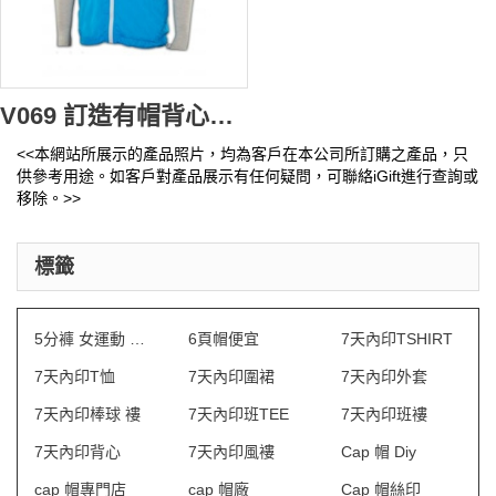
V069 訂造有帽背心褸 訂購團體背心外套 背心褸印製 有帽背心褸供應商
<<本網站所展示的產品照片，均為客戶在本公司所訂購之產品，只
供參考用途。如客戶對產品展示有任何疑問，可聯絡iGift進行查詢或
移除。>>
標籤
5分褲 女運動 訂做
6頁帽便宜
7天內印TSHIRT
7天內印T恤
7天內印圍裙
7天內印外套
7天內印棒球 褸
7天內印班TEE
7天內印班褸
7天內印背心
7天內印風褸
Cap 帽 Diy
cap 帽專門店
cap 帽廠
Cap 帽絲印