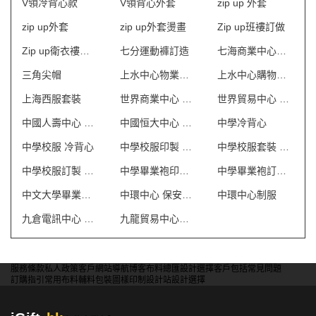
V領冷背心款
V領背心外套
zip up 外套
zip up外套
zip up外套燙畫
Zip up班褸訂做
Zip up衛衣褸訂造
七分運動褲訂造
七海商業中心制服
三角尖帽
上水中心物業管理會所制服
上水中心購物商場制服
上海西服套裝
世界商業中心 保安制服
世界貿易中心 保安制服
中國人壽中心 保安制服
中國恒大中心 保安制服
中學冷背心
中學校服 冷背心
中學校服印製 澳門
中學校服套裝 澳門
中學校服訂製 澳門
中學畢業袍印製 澳門
中學畢業袍訂製 澳門
中文大學畢業袍訂製
中環中心 保安制服
中環中心制服
九倉電訊中心 保安制服
九龍貿易中心一座 保安制服
服務條款
私人政策
客戶
網站導航
博客
布料總匯
設計選擇
客戶包括
常見問題
訂購指引
常用布料
輔料包裝
圖樣印制
設計站
設計選擇