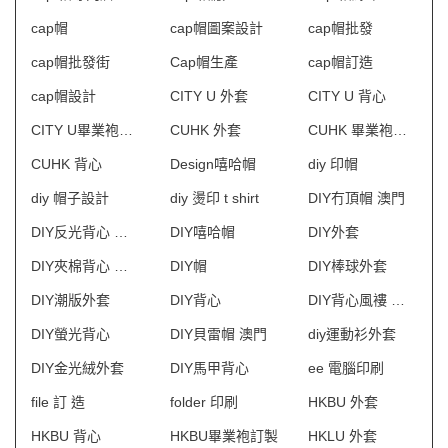
cap帽
cap帽圖案設計
cap帽批發
cap帽批發街
Cap帽生產
cap帽訂造
cap帽設計
CITY U 外套
CITY U 背心
CITY U畢業袍訂製
CUHK 外套
CUHK 畢業袍訂製
CUHK 背心
Design嘻哈帽
diy 印帽
diy 帽子設計
diy 燙印 t shirt
DIY冇頂帽 澳門
DIY反光背心 澳門
DIY嘻哈帽
DIY外套
DIY夾棉背心 澳門
DIY帽
DIY棒球外套
DIY潮版外套
DIY背心
DIY背心風褸 澳門
DIY螢光背心
DIY貝雷帽 澳門
diy運動衫外套
DIY金光絨外套
DIY馬甲背心
ee 電腦印刷
file 訂 造
folder 印刷
HKBU 外套
HKBU 背心
HKBU畢業袍訂製
HKLU 外套