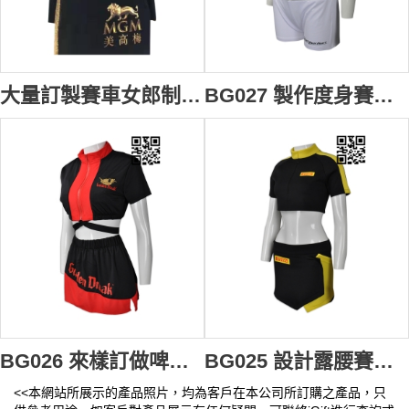
大量訂製賽車女郎制服 時尚設計長袖亮片拼接印花女郎制服短裙套裝 賽車女郎制服供應商 BG036
BG027 製作度身賽車女朗制服款式 自訂三件套賽車女朗制服款式 背心 熱褲 套裝 promo girls 車模 訂造賽車女朗制服款式 賽車手 賽車女朗制服專營
BG026 來樣訂做啤酒女郎款式 設計三件套啤酒女郎款式 比利時黑啤 短裙 吊帶背心 車模 賽車女郎 製作LOGO啤酒女郎款式 啤酒女郎中心 賽車手
BG025 設計露腰賽車女郎服 訂購時尚個性賽車女郎服 賽車女郎套裝 SHOW GIRLS 制服 來樣訂造賽車女郎制服 車模 賽車女郎制服中心 賽車手
<<本網站所展示的產品照片，均為客戶在本公司所訂購之產品，只