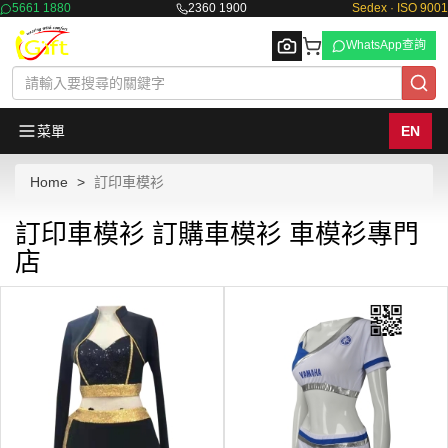
5661 1880
2360 1900
Sedex · ISO 9001
WhatsApp查詢
菜單
EN
Home
訂印車模衫
Browse
訂印車模衫 訂購車模衫 車模衫專門
店