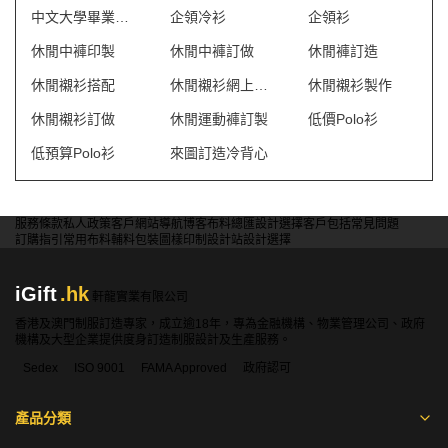
中文大學畢業袍訂製
企領冷衫
企領衫
休閒中褲印製
休閒中褲訂做
休閒褲訂造
休閒襯衫搭配
休閒襯衫網上訂製
休閒襯衫製作
休閒襯衫訂做
休閒運動褲訂製
低價Polo衫
低預算Polo衫
來圖訂造冷背心
服務條款
私人政策
客戶
網站導航
博客
布料總匯
設計選擇
客戶包括
常見問題
訂購指引
常用布料
輔料包裝
圖樣印制
設計站
設計選擇
iGift
.hk
軒龍實業有限公司
香港及澳門制服訂造專家，成立逾18年，專為金融機構、物業管理公司、政府
機構及大型企業提供度身訂造制服設計及生產服務。
Sedex
ISO 9001
FAMA Approved
政府認可
產品分類