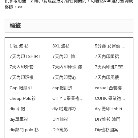
供參考用途。如客戶對產品展示有任何疑問，可聯絡iGift進行查詢或
移除。>>
標籤
1 號 波 衫
3XL 波衫
5分褲 女運動 訂做
7天內印TSHIRT
7天內印T恤
7天內印圍裙
7天內印外套
7天內印棒球 褸
7天內印班TEE
7天內印班褸
7天內印背心
7天內印風褸
Cap 帽絲印
cap帽訂造
casual 西裝褸車花
cheap Polo衫
CITY U畢業袍訂製
CUHK 畢業袍訂製
diy 印帽
diy 啦啦隊衫
diy 燙印 t shirt
diy單車衫
DIY恤衫
DIY恤衫 澳門
diy熱門 polo 衫
DIY班衫
Diy班衫圖案