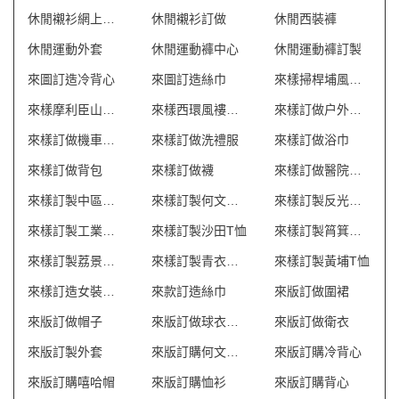
休閒襯衫網上訂製
休閒襯衫訂做
休閒西裝褲
休閒運動外套
休閒運動褲中心
休閒運動褲訂製
來圖訂造冷背心
來圖訂造絲巾
來樣掃桿埔風褸外套
來樣摩利臣山風褸外套
來樣西環風褸外套
來樣訂做户外背包
來樣訂做機車風衣推薦
來樣訂做洗禮服
來樣訂做浴巾
來樣訂做背包
來樣訂做襪
來樣訂做醫院制服
來樣訂製中區中環T恤
來樣訂製何文田風褸
來樣訂製反光背心 澳門
來樣訂製工業制服 澳門
來樣訂製沙田T恤
來樣訂製筲箕灣T恤
來樣訂製荔景風褸
來樣訂製青衣風褸
來樣訂製黃埔T恤
來樣訂造女裝潛水褲
來款訂造絲巾
來版訂做圍裙
來版訂做帽子
來版訂做球衣波衫
來版訂做衛衣
來版訂製外套
來版訂購何文田T恤
來版訂購冷背心
來版訂購嘻哈帽
來版訂購恤衫
來版訂購背心