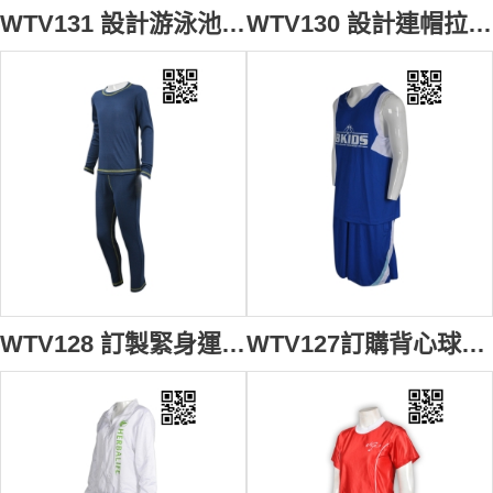
WTV131 設計游泳池套裝 訂造純色救生員制服套裝 夏天 製作制服套裝 制服套裝專營 紅色
WTV130 設計連帽拉鏈運動裙裝 網球裙 網球連身裙 羽毛球 女子短袖 網球服 供應金屬拉鏈運動裙裝 製造短袖運動裙裝 運動裝專門店 黑色
WTV128 訂製緊身運動套裝 設計童裝運動套裝 訂做舒適運動套裝 運動套裝專門店
WTV127訂購背心球服套裝 設計吸濕排汗球服 學界 製造網眼透氣球服 球服製造商 寶藍色 撞色白色