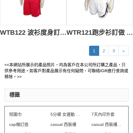
WTB122 波衫度身訂造 波衫 旺角 波衫印製 波衫網 紅色
WTR121跑步衫訂做 波衫鋪 波衫 印字 跑步衫製造商 hk 白色
1
2
3
»
<<本網站所展示的產品照片，均為客戶在本公司所訂購之產品，只
供參考用途。如客戶對產品展示有任何疑問，可聯絡iGift進行查詢或
移除。>>
標籤
短圍巾
5分褲 女運動 訂做
7天內印外套
cap帽訂造
casual 西裝褸
casual 西裝褸車花