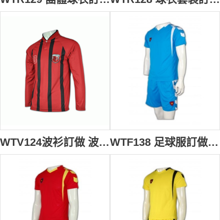
WTV124波衫訂做 波衫襯 間條 波衫專門店 波衫鋪 波衫印字 紅色
WTF138 足球服訂做 足球服生產商 足球服印製 天空藍