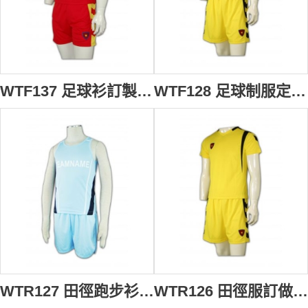
WTF137 足球衫訂製 足球衫專門店 足球衫來樣訂製 紅色
WTF128 足球制服定做 足球制服網 足球制服批發商
WTR127 田徑跑步衫訂造 田徑跑步衫製造商 學界 田徑跑步衫工廠 粉藍色
WTR126 田徑服訂做 田徑服印製 香港波衫鋪 球隊波衫 黃色