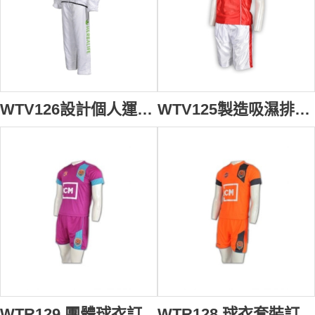
WTV126設計個人運動套裝 訂製專業運動套裝 TRACK SUITS套裝 自定運動套餐 運動套裝專業制服店 白色
WTV125製造吸濕排汗運動套裝 組隊波衫 訂造輕薄舒適運動套裝 大量訂造運動套裝 運動套裝製造商 紅色衣服 白色褲子
WTR129 團體球衣訂製 足球制服 來版訂做球衣 排球服批發 玫紅色
WTR128 球衣套裝訂造 印籃球服 球衣專門店 排球制服 橙色