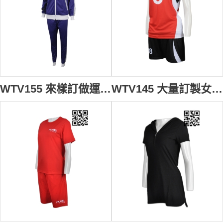
WTV155 來樣訂做運動套裝 自訂拉鍊頭 tracksuits 套裝 袋口LOGO 印花設計 肩位織帶印花LOGO設計 印製運動套裝批發商 藍色
WTV145 大量訂製女裝運動套裝 設計女裝運動套裝熱升華 彩印 排球隊衫 運動套裝專營店 熱升華衣服 黑色褲子