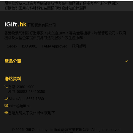
服務條款
私人政策
客戶
網站導航
博客
布料總匯
設計選擇
客戶包括
常見問題
訂購指引
常用布料
輔料包裝
圖樣印制
設計站
設計選擇
iGift
.hk
軒龍實業有限公司
香港及澳門制服訂造專家，成立逾18年，專為金融機構、物業管理公司、政府
機構及大型企業提供度身訂造制服設計及生產服務。
Sedex
ISO 9001
FAMA Approved
政府認可
產品分類
聯絡資料
香港:
2360 1900
澳門:
00853-28410350
WhatsApp:
5661 1880
sales@igift.hk
香港九龍太子汝州街50號地下
© 2026 iGift Company Limited 軒龍實業有限公司. All rights reserved.