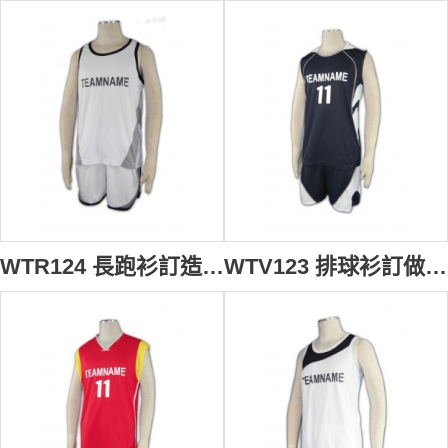
WTR124 長跑衫訂造 長跑衫製作 白色
WTV123 排球衫訂做 排球衫印字 學界 波衫鋪 波衫 女 球隊波衫 波衫印字 黑色