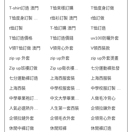
T-shirt訂造 澳門
T恤來樣訂購
T恤度身訂做
T恤度身訂製 澳門
t恤衫訂製 澳門
t恤訂做
t恤訂製
T-恤訂購 澳門
T恤訂造
T恤訂造價格
T恤訂造價錢
uv100防曬外套
V領T恤訂做 澳門
V領背心外套
V領西裝款
zip up 外套
zip up外套
zip up外套燙畫
Zip up班褸訂做
Zip up衛衣褸訂造
七分運動褲批發
七分運動褲訂造
上海西服套裝
上海西服裝
上海西裝
中學校服套裝 澳門
中學校服訂製 澳門
中學畢業袍訂製 澳門
中文大學畢業袍訂製
人做毛冷背心
人氣必選熱升華外套
人生第一套西裝
企領拉鍊外套
企領拉鏈外套
企領毛衣外套
企領背心外套
休閒中褲訂做
休閒短褲
休閒褲訂造