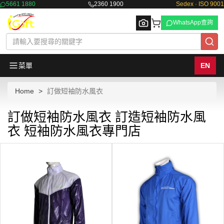
5661 1880
2360 1900
Sedex · ISO 9001
WhatsApp查詢
菜單
EN
Home
訂做短袖防水風衣
Browse
訂做短袖防水風衣 訂造短袖防水風
衣 短袖防水風衣專門店