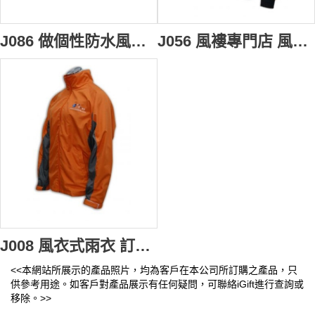
J086 做個性防水風褸 個性防水風衣 香港造衫
J056 風褸專門店 風褸印製 風褸開倉 防水風衣 風褸專門店 風褸批發 風褸設計 風褸開倉 風衣外套
J008 風衣式雨衣 訂購防水風衣 風衣批發
<<本網站所展示的產品照片，均為客戶在本公司所訂購之產品，只
供參考用途。如客戶對產品展示有任何疑問，可聯絡iGift進行查詢或
移除。>>