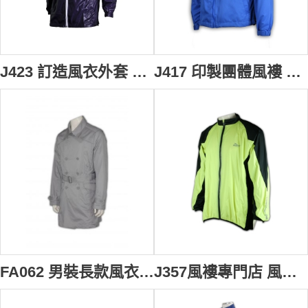
J423 訂造風衣外套 防 潑水 外套 訂購團體風褸 訂做防水風衣外套 可收納袋風褸 反卷衣 風褸批發商HK
J417 印製團體風褸 訂購團體風褸價格 防水風衣訂造 自製制服外套供應商 防風防塵
FA062 男裝長款風衣訂做 防水風衣 電影戲服訂做 拍戲服裝訂 時尚修身風衣 風衣供應商 乾 濕 褸 男
J357風褸專門店 風褸印製 風褸開倉 防水風衣 風褸專門店 風褸批發 風褸設計 風褸開倉 風衣外套