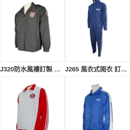
J320防水風褸訂製 防水風衣 香港造衫
J265 風衣式雨衣 訂購防水風衣 風衣批發 魷魚遊戲