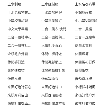
上水制服
上水匯制服
上水名都商場制服
上水名都物業管理會所制服
上水廣場制服
不黏身雨衣
中學校服訂製 澳門
中學畢業袍訂製 澳門
中小學V領開胸毛衣
中文大學畢業袍訂製
二合一風衣 澳門
二合一風褸
二合一風褸中心
二合一風褸供應商
二合一風褸專門店
二合一風褸批發商
人做毛冷背心
仿潛水質料
企領毛衣外套
休閒中褲訂做
休閒短褲
休閒褲訂造
休閒襯衫網上訂製
休閒襯衫訂做
休閒連衣裙
休閒運動褲訂製
低價衛衣
低價風褸
低預算衛衣
低預算風褸
來圖訂造冷背心
來圖訂造絲巾
來樣掃桿埔風褸外套
來樣摩利臣山風褸外套
來樣西環風褸外套
來樣訂做户外背包
來樣訂做機車風衣推薦
來樣訂做洗禮服
來樣訂做浴巾