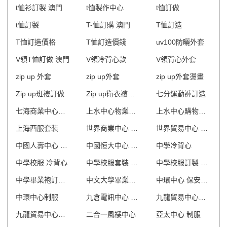
t恤衫訂製 澳門
t恤製作中心
t恤訂做
t恤訂製
T-恤訂購 澳門
T恤訂造
T恤訂造價格
T恤訂造價錢
uv100防曬外套
V領T恤訂做 澳門
V領冷背心款
V領背心外套
zip up 外套
zip up外套
zip up外套燙畫
Zip up班褸訂做
Zip up衛衣褸訂造
七分運動褲訂造
七海商業中心制服
上水中心物業管理會所制服
上水中心購物商場制服
上海西服套裝
世界商業中心 保安制服
世界貿易中心 保安制服
中國人壽中心 保安制服
中國恒大中心 保安制服
中學冷背心
中學校服 冷背心
中學校服套裝 澳門
中學校服訂製 澳門
中學畢業袍訂製 澳門
中文大學畢業袍訂製
中環中心 保安制服
中環中心制服
九倉電訊中心 保安制服
九龍貿易中心一座 保安制服
九龍貿易中心二座 保安制服
二合一風褸中心
亞太中心 制服