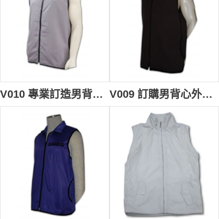
V010 專業訂造男背心褸 訂購團體職業背心外套 diy vest cooling vest 背心男 背心批發商
V009 訂購男背心外套 safety vest 訂製黑色背心褸制服 自訂團體制服專門店