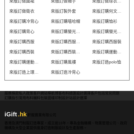
來版訂做圍裙
來版訂做帽子
來版訂做球衣波衫
來版訂做衛衣
來版訂製外套
來版訂購何文田T恤
來版訂購冷背心
來版訂購嘻哈帽
來版訂購恤衫
來版訂購背心
來版訂購螢光背心
來版訂購螢光風褸
來版訂購西服
來版訂購西服套裝
來版訂購西服裝
來版訂購西裝
來版訂購西裝套裝
來版訂購運動外套
來版訂購運動衫外套
來版訂購風褸
來版訂造polo恤
來版訂造上環衛衣外套
來版訂造冷背心
服務條款
私人政策
客戶
網站導航
博客
布料總匯
設計選擇
客戶包括
常見問題
訂購指引
常用布料
輔料包裝
圖樣印制
設計站
設計選擇
iGift
.hk
軒龍實業有限公司
香港及澳門制服訂造專家，成立逾18年，專為金融機構、物業管理公司、政府
機構及大型企業提供度身訂造制服設計及生產服務。