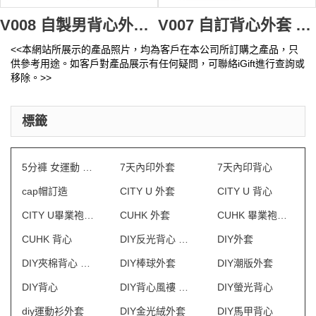
V008 自製男背心外套 waistcoat design down vest 訂購推廣背心褸 設計廣告背心製造商
V007 自訂背心外套 男背心褸 英文 waistcoat design 訂購團體淨色背心褸 背心批發商
<<本網站所展示的產品照片，均為客戶在本公司所訂購之產品，只
供參考用途。如客戶對產品展示有任何疑問，可聯絡iGift進行查詢或
移除。>>
標籤
5分褲 女運動 訂做
7天內印外套
7天內印背心
cap帽訂造
CITY U 外套
CITY U 背心
CITY U畢業袍訂製
CUHK 外套
CUHK 畢業袍訂製
CUHK 背心
DIY反光背心 澳門
DIY外套
DIY夾棉背心 澳門
DIY棒球外套
DIY潮版外套
DIY背心
DIY背心風褸 澳門
DIY螢光背心
diy運動衫外套
DIY金光絨外套
DIY馬甲背心