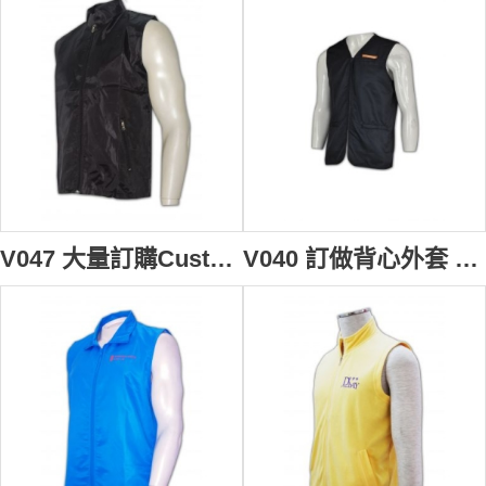
V047 大量訂購Customize男背心 訂製拉鏈背心褸 自訂背心外套款式 背心批發商HK
V040 訂做背心外套 自訂背心褸紙樣 訂購黑色背心褸點襯 男背心外套製作公司