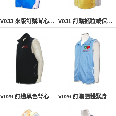
V033 來版訂購背心褸 設計背心款式 拉鏈背心外套 男裝背心褸 背心褸製造商HK
V031 訂購搖粒絨保暖背心 訂製男裝搖粒絨背心 專營搖粒絨背心公司 訂做背心外套專門店
V029 訂造黑色背心褸 訂購團體活動背心外套 設計背心款式 vest order vest jacket 男 背心 背心供應商HK
V026 訂購團體緊身背心 設計男背心外套 waistcoat online 量身訂製背心褸 背心供應商