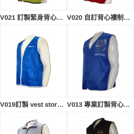
V021 訂製緊身背心男背心外套 diy vest waistcoat online 背心外套中心 設計背心褸批發商
V020 自訂背心褸制服 設計男背心外套款式 宗教選舉 廟會寄付 背心外套製衣廠HK
V019訂製 vest store 背心男 vest company 訂購團體背心褸 製造背心外套專門店
V013 專業訂製背心外套 safety vest 背心外套 襯 男裝背心褸 背心專門店 政府部門 緊急調動背心