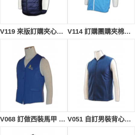
V119 來版訂購夾心棉外套 訂製背心外套顏色 男裝背心褸 度身訂造戶外背心外套 背心專門店
V114 訂購團購夾棉背心外套 男裝夾棉背心訂造公司 度身訂造戶外背心外套 大量訂購背心外套 搬屋 海外移民 搬運
V068 訂做西裝馬甲 背心外套 tailor make 男裝背心外套 西裝背心褸 西裝背心外套製造商
V051 自訂男裝背心褸 訂購團體純色背心外套 訂製保暖背心外套 背心專門店HK rpet 環保再生紗