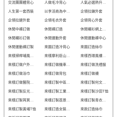
交流團團體背心
人做毛冷背心
人氣必選熱升華外套
人生第一套西裝
以李活商為中心制服
企領拉鍊外套
企領拉鏈外套
企領毛衣外套
企領背心外套
休閒中褲訂做
休閒褲訂造
休閒襯衫網上訂製
休閒襯衫訂做
休閒運動外套
休閒運動褲中心
休閒運動褲訂製
來圖訂造冷背心
來圖訂造絲巾
來樣掃桿埔風褸外套
來樣摩利臣山風褸外套
來樣西環風褸外套
來樣訂做户外背包
來樣訂做機車風衣推薦
來樣訂做洗禮服
來樣訂做浴巾
來樣訂做背包
來樣訂做襪
來樣訂做醫院制服
來樣訂製中區中環T恤
來樣訂製何文田風褸
來樣訂製反光背心 澳門
來樣訂製工業制服 澳門
來樣訂製沙田T恤
來樣訂製筲箕灣T恤
來樣訂製荔景風褸
來樣訂製青衣風褸
來樣訂製黃埔T恤
來樣訂造女裝潛水褲
來款訂造絲巾