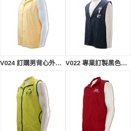
V024 訂購男背心外套 safety vest 背心外套 襯 訂造團體純色背心褸 背心外套批發
V022 專業訂製黑色男背心褸 訂購團體開胸背心外套 設計背心款式 cheap vest vest design 背心批發商