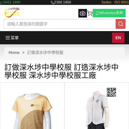
5661 1880
2360 1900
Sedex · ISO 9001
WhatsApp查詢
菜單
EN
Home
訂做深水埗中學校服
Browse
訂做深水埗中學校服 訂造深水埗中
學校服 深水埗中學校服工廠