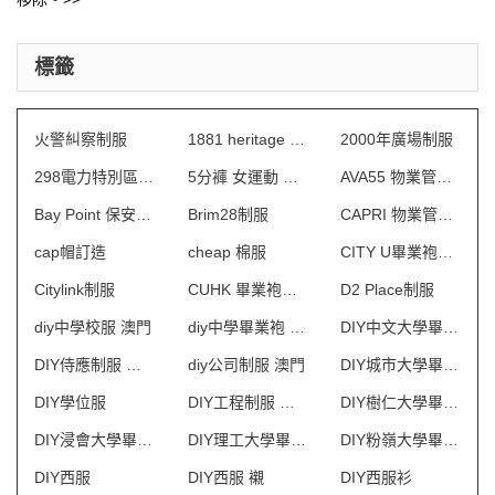
標籤
火警糾察制服
1881 heritage 制服
2000年廣場制服
298電力特別區制服
5分褲 女運動 訂做
AVA55 物業管理會所制服
Bay Point 保安制服
Brim28制服
CAPRI 物業管理會所制服
cap帽訂造
cheap 棉服
CITY U畢業袍訂製
Citylink制服
CUHK 畢業袍訂製
D2 Place制服
diy中學校服 澳門
diy中學畢業袍 澳門
DIY中文大學畢業袍
DIY侍應制服 澳門
diy公司制服 澳門
DIY城市大學畢業袍
DIY學位服
DIY工程制服 澳門
DIY樹仁大學畢業袍
DIY浸會大學畢業袍
DIY理工大學畢業袍
DIY粉嶺大學畢業袍
DIY西服
DIY西服 襯
DIY西服衫