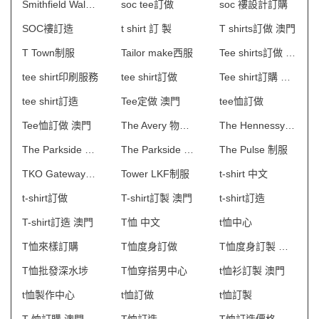
Smithfield Walk制服
soc tee訂做
soc 褸設計訂購
SOC褸訂造
t shirt 訂 製
T shirts訂做 澳門
T Town制服
Tailor make西服
Tee shirts訂做 澳門
tee shirt印刷服務
tee shirt訂做
Tee shirt訂購 澳門
tee shirt訂造
Tee定做 澳門
tee恤訂做
Tee恤訂做 澳門
The Avery 物業管理會所制服
The Hennessy制服
The Parkside Place制服
The Parkside 物業管理會所制服
The Pulse 制服
TKO Gateway制服
Tower LKF制服
t-shirt 中文
t-shirt訂做
T-shirt訂製 澳門
t-shirt訂造
T-shirt訂造 澳門
T恤 中文
t恤中心
T恤來樣訂購
T恤度身訂做
T恤度身訂製 澳門
T恤批發深水埗
T恤穿搭男中心
t恤衫訂製 澳門
t恤製作中心
t恤訂做
t恤訂製