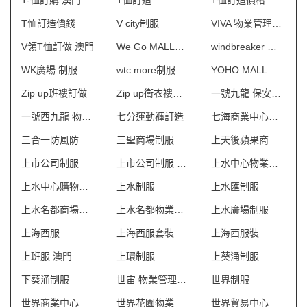
T-恤訂購 澳門
T恤訂造
T恤訂造價格
T恤訂造價錢
V city制服
VIVA 物業管理會所制服
V領T恤訂做 澳門
We Go MALL制服
windbreaker 中文
WK廣場 制服
wtc more制服
YOHO MALL 形點制服
Zip up班褸訂做
Zip up衛衣褸訂造
一號九龍 保安制服
一號西九龍 物業管理會所制服
七分運動褲訂造
七海商業中心制服
三合一防風防水保溫風褸
三聖商場制服
上天後蘋果商業場制服
上市公司制服
上市公司制服 澳門
上水中心物業管理會所制服
上水中心購物商場制服
上水制服
上水匯制服
上水名都商場制服
上水名都物業管理會所制服
上水廣場制服
上海西服
上海西服套裝
上海西服裝
上班服 澳門
上環制服
上葵涌制服
下葵涌制服
世宙 物業管理會所制服
世界制服
世界商業中心 保安制服
世界花園物業管理會所制服
世界貿易中心 保安制服