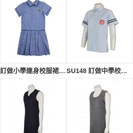
訂做小學連身校服裙 設計藍色格子短袖連身裙 幼稚園校裙中心 SU149
SU148 訂做中學校服 訂購襯衫制服 校服供應商 制服公司