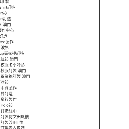
 印 製
 shirt訂造
irt衫
hirt訂造
衫 澳門
製作中心
訂造
領tee製作
L 波衫
p up衛衣褸訂造
恤衫 澳門
學校服冬季冷衫
校服訂製 澳門
畢業袍訂製 澳門
領冷衫
閒中褲製作
閒褲訂造
閒襯衫製作
Polo衫
圖訂造絲巾
樣訂製何文田風褸
樣訂製沙田T恤
樣訂製青衣風褸