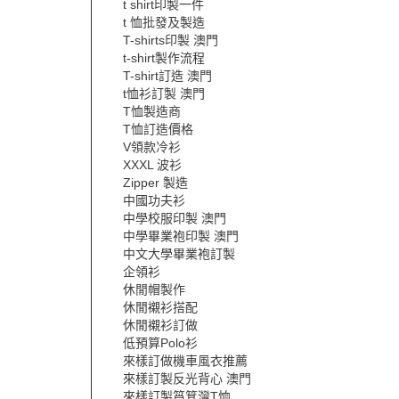
t shirt印製一件
t 恤批發及製造
T-shirts印製 澳門
t-shirt製作流程
T-shirt訂造 澳門
t恤衫訂製 澳門
T恤製造商
T恤訂造價格
V領款冷衫
XXXL 波衫
Zipper 製造
中國功夫衫
中學校服印製 澳門
中學畢業袍印製 澳門
中文大學畢業袍訂製
企領衫
休閒帽製作
休閒襯衫搭配
休閒襯衫訂做
低預算Polo衫
來樣訂做機車風衣推薦
來樣訂製反光背心 澳門
來樣訂製筲箕灣T恤