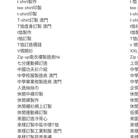
t shirt製作
t 恤
tee shirt印製
tee
t-shirt印製
t-sh
T-shirt訂製 澳門
t-s
T恤度身訂製 澳門
t恤
t恤製作
t恤
t恤訂製
T恤
T恤訂造價錢
v 
V領開衫
XX
Zip up衛衣褸製造商hk
Zi
七分運動褲訂造
上班
中國功夫衫介紹
中
中學校服製造商 澳門
中學
中學畢業袍製造商 澳門
中學
人造絲絲巾
企
休閒中褲印製
休
休閒褲製作
休
休閒襯衫網上訂製
休
休閒運動褲訂製
低價
來圖訂造冷背心
來
來樣訂製中區中環T恤
來
來樣訂製工業制服 澳門
來
來樣訂製荔景風褸
來