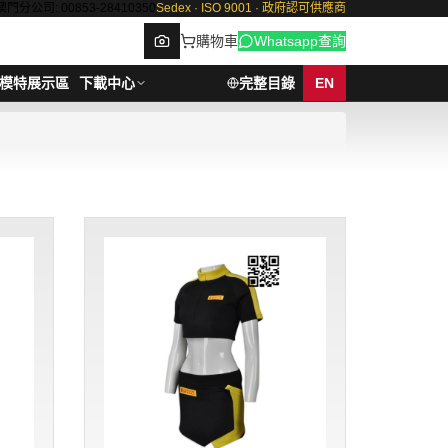
澳門分公司: 00853-28410350
Sedex · ISO 9001 · 政府認可供應商
購物車
Whatsapp查詢
模特展示區
下載中心
完整目錄
EN
Browse