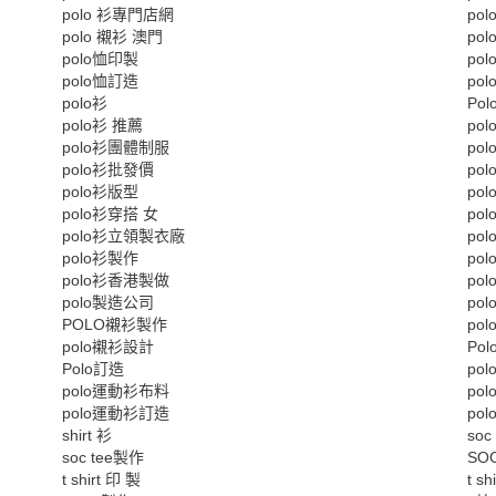
polo 衫專門店網
po
polo 襯衫 澳門
po
polo恤印製
po
polo恤訂造
po
polo衫
Po
polo衫 推薦
po
polo衫團體制服
po
polo衫批發價
po
polo衫版型
po
polo衫穿搭 女
po
polo衫立領製衣廠
po
polo衫製作
po
polo衫香港製做
po
polo製造公司
po
POLO襯衫製作
po
polo襯衫設計
Po
Polo訂造
po
polo運動衫布料
po
polo運動衫訂造
po
shirt 衫
soc
soc tee製作
SO
t shirt 印 製
t sh