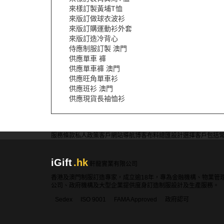
來樣訂製黃埔T恤
來版訂做球衣波衫
來版訂購運動衫外套
來版訂造冷背心
侍應制服訂製 澳門
供應單車 褲
供應單車褲 澳門
供應旺角單車衫
供應班衫 澳門
供應現貨長袖恤衫
服務條款
私人政策
客戶
網站導航
博客
布料總匯
設計選擇
客戶包括
iGift
.hk
軒龍實業有限公司
香港及澳門制服訂造專家，成立逾18年，專為金融機構、物業管
公司、政府機構及大型企業提供度身訂造制服設計及生產服務。
Sedex
ISO 9001
FAMA Approved
政府認可