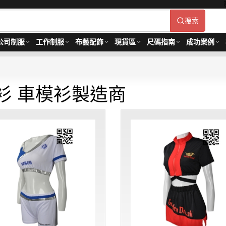
搜索
公司制服
工作制服
布藝配飾
現貨區
尺碼指南
成功案例
衫 車模衫製造商