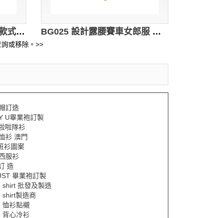
BG026 來樣訂做啤酒女郎款式 設計三件套啤酒女郎款式 比利時黑啤 短裙 吊帶背心 車模 賽車女郎 製作LOGO啤酒女郎款式 啤酒女郎中心 賽車手
BG025 設計露腰賽車女郎服 訂購時尚個性賽車女郎服 賽車女郎套裝 SHOW GIRLS 制服 來樣訂造賽車女郎制服 車模 賽車女郎制服中心 賽車手
詢或移除。>>
p帽訂造
TY U畢業袍訂製
y 啦啦隊衫
Y恤衫 澳門
y班衫圖案
Y西服衫
e 訂 造
UST 畢業袍訂製
o shirt 批發及製造
o shirt製造商
lo 恤衫點襯
lo 背心冷衫