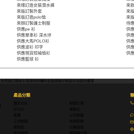
來樣訂造女裝潛水褲
來
來版訂製外套
來
來版訂造polo恤
來
來辦訂製護士制服
侍應
供應pe 衫
供應
供應單車衫 深水埗
供應
供應大馬POLO衫
供
供應波衫 印字
供
供應現貨短袖恤衫
供
供應籃球 衫
常見問題
訂購指引
常用布料
輔料包裝
圖樣印制
設計站
設計選擇
產品分類
關於iGift
制服訂做
理
印TEE
運動衫
風褸
公司制服
工作制服
布藝配飾
現貨區
尺碼指南
成功案例
模特展示區