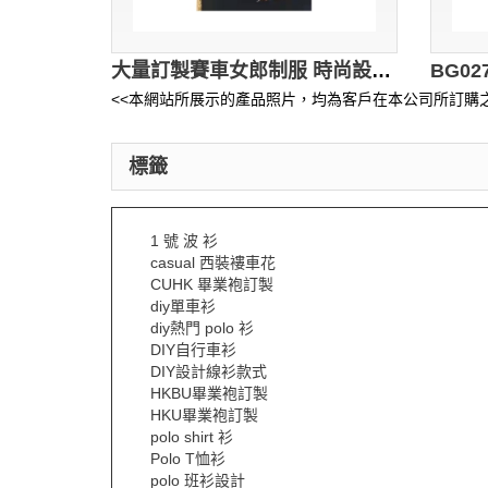
大量訂製賽車女郎制服 時尚設計長袖亮片拼接印花女郎制服短裙套裝 賽車女郎制服供應商 BG036
<<本網站所展示的產品照片，均為客戶在本公司所訂購之
標籤
1 號 波 衫
casual 西裝褸車花
CUHK 畢業袍訂製
diy單車衫
diy熱門 polo 衫
DIY自行車衫
DIY設計線衫款式
HKBU畢業袍訂製
HKU畢業袍訂製
polo shirt 衫
Polo T恤衫
polo 班衫設計