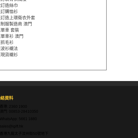
款訂造絲巾
版訂購恤衫
版訂造上環衛衣外套
制服製造商 澳門
單車 套裝
單車衫 澳門
應抓毛衫
應波衫襯法
應現貨襯衫
聯絡資料
香港:
2360 1900
澳門:
00853-28410350
WhatsApp:
5661 1880
sales@igift.hk
香港九龍太子汝州街50號地下