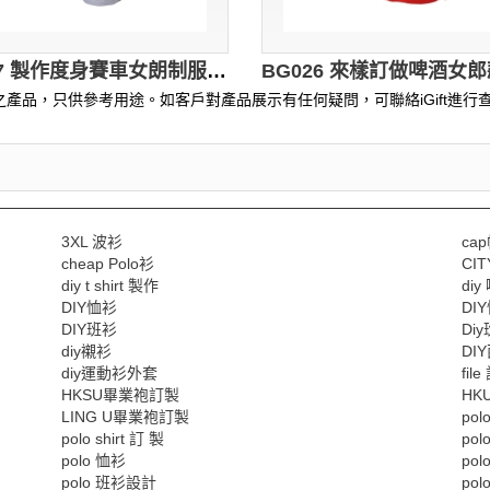
BG027 製作度身賽車女朗制服款式 自訂三件套賽車女朗制服款式 背心 熱褲 套裝 promo girls 車模 訂造賽車女朗制服款式 賽車手 賽車女朗制服專營
產品，只供參考用途。如客戶對產品展示有任何疑問，可聯絡iGift進行查
3XL 波衫
ca
cheap Polo衫
CI
diy t shirt 製作
di
DIY恤衫
DI
DIY班衫
Di
diy襯衫
DI
diy運動衫外套
fil
HKSU畢業袍訂製
HK
LING U畢業袍訂製
pol
polo shirt 訂 製
pol
polo 恤衫
po
polo 班衫設計
po