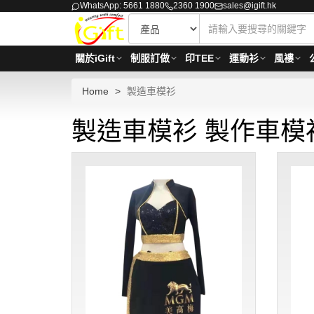
WhatsApp: 5661 1880
2360 1900
sales@igift.hk
關於iGift
制服訂做
印TEE
運動衫
風褸
Home
製造車模衫
製造車模衫 製作車模