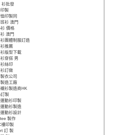
lo 衫批發
lo印製
lo恤印製同
lo班衫 澳門
lo衫 價格
lo衫 澳門
lo衫團體制服訂造
lo衫推薦
lo衫版型下載
lo衫穿搭 男
lo衫絲印
lo衫訂做
lo製衣公司
lo製造工廠
lo襯衫製造商HK
lo訂製
lo運動衫印製
lo運動衫製造
lo運動衫設計
 tee 製作
C褸印製
irt 訂 製