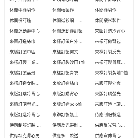
休閒中褲製作
休閒帽製作
休閒褲製作
休閒褲訂造
休閒襯衫網上訂製
休閒襯衫製作
休閒運動褲中心
休閒運動褲訂製
來圖訂造冷背心
來圖訂造絲巾
來樣訂做户外背包
來樣訂做背包
來樣訂製中區中環T恤
來樣訂製何文田風褸
來樣訂製反光背心 澳門
來樣訂製工業制服 澳門
來樣訂製沙田T恤
來樣訂製筲箕灣T恤
來樣訂製荔景風褸
來樣訂製青衣風褸
來樣訂製黃埔T恤
來樣訂造女裝潛水褲
來款訂造絲巾
來版訂製外套
來版訂購冷背心
來版訂購背心
來版訂購螢光背心
來版訂購螢光風褸
來版訂造polo恤
來版訂造上環衛衣外套
來版訂造冷背心
來辦訂製護士制服
侍應制服製造商 澳門
侍應制服訂製 澳門
供應反光帶制服 澳門
供應反光背心外套
供應坦克背心男
供應多口袋透氣網狀背心
供應宣傳背心外套