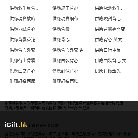
供應救生員背心T恤
供應施工背心
供應泳池救生員防曬背心
供應現貨梭織反光背心
供應現貨網布反光背心
供應現貨背心外套
供應羽絨背心外套
供應背囊
供應背囊專門店
供應背囊香港
供應背心
供應背心 英文
供應背心外套 澳門
供應背心外套 男
供應自行車反光背心
供應行山背囊
供應西裝背心
供應西裝背心 女
供應西裝背心 香港
供應訂做背心
供應訂做金光絨外套
供應訂造西服
供應訂造西裝
服務條款
私人政策
客戶
網站導航
博客
布料總匯
設計選擇
客戶包括
常見問題
訂購指引
常用布料
輔料包裝
圖樣印制
設計站
設計選擇
iGift
.hk
軒龍實業有限公司
香港及澳門制服訂造專家，成立逾18年，專為金融機構、物業管理公司、政府