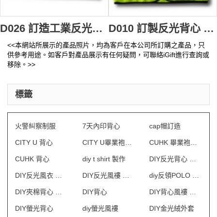
D026 訂造工業反光背心 地盤人員背心 訂製安全職業背心 工業反光背心批發商
D010 訂製反光背心 設計背心款式 訂購安全職業背心 反光背心製造商HK
<<本網站所展示的產品照片，均為客戶在本公司所訂購之產品，只
供參考用途。如客戶對產品展示有任何疑問，可聯絡iGift進行查詢或
移除。>>
標籤
火警糾察制服
7天內印背心
cap帽訂造
CITY U 背心
CITY U畢業袍訂製
CUHK 畢業袍訂製
CUHK 背心
diy t shirt 製作
DIY反光背心 澳門
DIY反光風衣 澳門
DIY反光風褸 澳門
diy反領POLO 澳門
DIY夾棉背心 澳門
DIY背心
DIY背心風褸 澳門
DIY螢光背心
diy螢光風褸
DIY金光絨外套