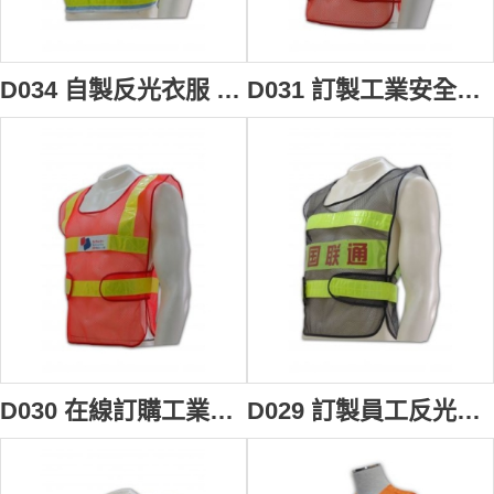
D034 自製反光衣服 訂做安全反光背心 地盤人員背心 獨家設計背心款式 背心專門店
D031 訂製工業安全背心 設計背心款式 訂購團體反光背心 訂做職業背心 工業背心製作香港 EN 17353:2020 (舊EN 17353)
D030 在線訂購工業反光背心 訂製工業安全反光背心 來版訂購背心制服 背心批發商
D029 訂製員工反光背心 自訂3M反光制服背心 設計安全背心 訂購背心供應商HK