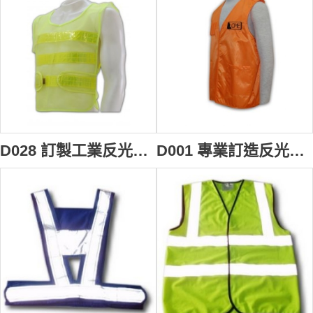
D028 訂製工業反光背心 來樣訂購員工職業背心 分隊背心 工業反光背心專門店
D001 專業訂造反光背心 來樣訂製背心款式 訂購背心布料 訂做工業背心公司