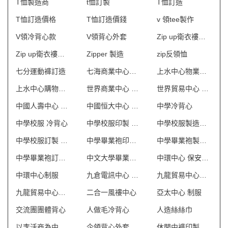
T恤製造商
t恤訂製
T恤訂造
T恤訂造價格
T恤訂造價錢
v 領tee製作
V領冷背心款
V領背心外套
Zip up衛衣褸製造商hk
Zip up衛衣褸訂造
Zipper 製造
zip反領恤
七分運動褲訂造
七海商業中心制服
上水中心物業管理會所制服
上水中心購物商場制服
世界商業中心 保安制服
世界貿易中心 保安制服
中國人壽中心 保安制服
中國恒大中心 保安制服
中學冷背心
中學校服 冷背心
中學校服印製 澳門
中學校服製造商 澳門
中學校服訂製 澳門
中學畢業袍印製 澳門
中學畢業袍製造商 澳門
中學畢業袍訂製 澳門
中文大學畢業袍訂製
中環中心 保安制服
中環中心制服
九倉電訊中心 保安制服
九龍貿易中心一座 保安制服
九龍貿易中心二座 保安制服
二合一風褸中心
亞太中心 制服
交流團團體背心
人做毛冷背心
人造絲絲巾
以李活商為中心制服
企領背心外套
休閒中褲印製