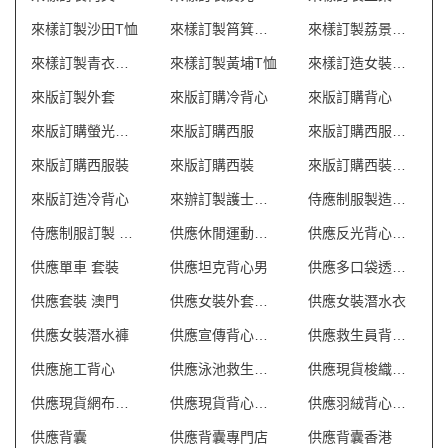
來樣訂製沙田T恤
來樣訂製筲箕灣T恤
來樣訂製荔景風褸
來樣訂製青衣風褸
來樣訂製黃埔T恤
來樣訂造女裝潛水褲
來版訂製外套
來版訂購冷背心
來版訂購背心
來版訂購螢光背心
來版訂購西服
來版訂購西服套裝
來版訂購西服裝
來版訂購西裝
來版訂購西裝套裝
來版訂造冷背心
來辦訂製護士制服
侍應制服製造商 澳門
侍應制服訂製 澳門
供應休閒運動套裝
供應反光背心外套
供應單車 套裝
供應坦克背心男
供應多口袋透氣網狀背心
供應套裝 澳門
供應女裝外套批發
供應女裝潛水衣
供應女裝潛水褲
供應宣傳背心外套
供應救生員背心T恤
供應施工背心
供應泳池救生員防曬背心
供應現貨梭織反光背心
供應現貨網布反光背心
供應現貨背心外套
供應羽絨背心外套
供應背囊
供應背囊專門店
供應背囊香港