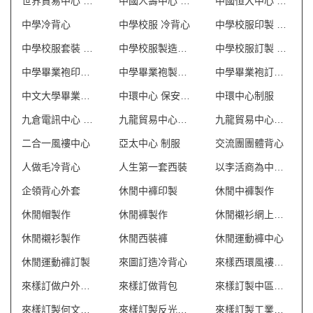
世界貿易中心 保安制服
中國人壽中心 保安制服
中國恒大中心 保安制服
中學冷背心
中學校服 冷背心
中學校服印製 澳門
中學校服套裝 澳門
中學校服製造商 澳門
中學校服訂製 澳門
中學畢業袍印製 澳門
中學畢業袍製造商 澳門
中學畢業袍訂製 澳門
中文大學畢業袍訂製
中環中心 保安制服
中環中心制服
九倉電訊中心 保安制服
九龍貿易中心一座 保安制服
九龍貿易中心二座 保安制服
二合一風褸中心
亞太中心 制服
交流團團體背心
人做毛冷背心
人生第一套西裝
以李活商為中心制服
企領背心外套
休閒中褲印製
休閒中褲製作
休閒帽製作
休閒褲製作
休閒襯衫網上訂製
休閒襯衫製作
休閒西裝褲
休閒運動褲中心
休閒運動褲訂製
來圖訂造冷背心
來樣西環風褸外套
來樣訂做户外背包
來樣訂做背包
來樣訂製中區中環T恤
來樣訂製何文田風褸
來樣訂製反光背心 澳門
來樣訂製工業制服 澳門