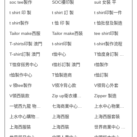
soc tee製作
SOC褸印製
suit 女裝 平
t shirt 印 製
t shirt 訂 製
t shirt印製一件
t shirt製作
t 恤 印 製
t 恤批發及製造
Tailor make西服
Tailor make西裝
tee shirt印製
T-shirts印製 澳門
t-shirt印製
t-shirt製作流程
T-shirt訂製 澳門
t恤中心
T恤度身訂製 澳門
T恤穿搭男中心
t恤衫訂製 澳門
t恤製作
t恤製作中心
T恤製造商
t恤訂製
v 領tee製作
V領冷背心款
V領背心外套
V領西裝款
Zip up衛衣褸製造商hk
Zipper 製造
一號西九龍 物業管理會所制服
七海商業中心制服
上水中心物業管理會所制服
上水中心購物商場制服
上海西服
上海西服套裝
上海西服裝
上海西裝
世界商業中心 保安制服