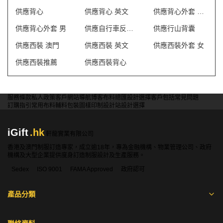
供應背心
供應背心 英文
供應背心外套 澳門
供應背心外套 男
供應自行車反光背心
供應行山背囊
供應西裝 澳門
供應西裝 英文
供應西裝外套 女
供應西裝推薦
供應西裝背心
服務條款
私人政策
客戶
網站導航
博客
布料總匯
設計選擇
客戶包括
常見問題
訂購指引
常用布料
輔料包裝
圖樣印制
設計站
設計選擇
iGift
.hk
軒龍實業有限公司
香港及澳門制服訂造專家，成立逾18年，專為金融機構、物業管理公司、政府
機構及大型企業提供度身訂造制服設計及生產服務。
Sedex
ISO 9001
FAMA Approved
政府認可
產品分類