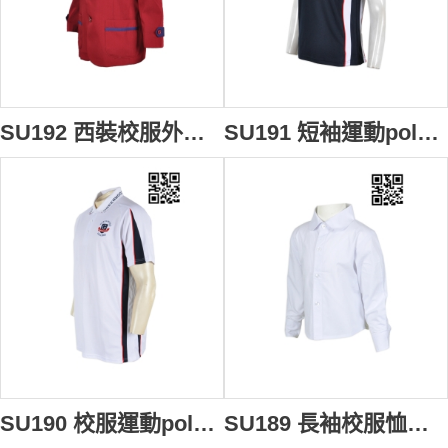
SU192 西裝校服外套 來版訂製 幼稚園西裝外套 校服西裝外套設計 西裝外套配搭 校服外套生產商
SU191 短袖運動polo上衣 度身訂做 LOGO繡花校服polo衫 polo衫選擇 polo批發商
SU190 校服運動polo上衣 來款訂製 加大碼運動polo衫 polo衫款式設計 polo衫生產廠家
SU189 長袖校服恤衫 在線訂購 幼稚園恤衫 制服恤衫設計恤衫 恤衫配搭 恤衫專門店