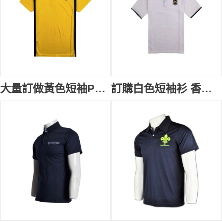
大量訂做黃色短袖Polo恤 三粒鈕扣 來樣訂做學校團隊服 校服派對 校服網上訂購 訂購學校籃球服 校服店 澳洲 SU204
訂購白色短袖衫 香港校服 來樣訂做Polo校服 校友會 舊生紀念 設計男裝Polo短袖衫 校服制服批發 澳洲 高中 校服 SU203