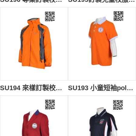
SU194 來樣訂製校服外套 訂造個性校服風褸 繡花logo校服 訂做帶帽校服 校服制服製造商HK
SU193 小童短袖polo上衣 設計訂造 兒童Polo訂做 小童軍制服polo衫 校服制服polo衫 校服polo衫公司