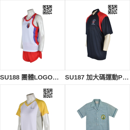
SU188 團體LOGO繡花運動套裝 度身訂製 田徑運動校服 運動款式校服設計 校服運動套裝應商
SU187 加大碼運動Polo衫 供應訂購 校服款式運動Polo衫 繡花Polo衫設計選擇 校服Polo衫香港公司