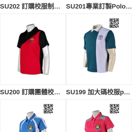
SU202 訂購校服制服 訂做男裝Polo衫 設計Polo款式 訂製運動校服 校服製造商HK
SU201專業訂製Polo衫 設計班衫款式 香港校服 訂購團體校服短袖衫 自製校服制服 校服批發商HK
SU200 訂購團體校服 訂製Polo短袖 設計Polo衫款式 來樣訂購校服制服 校服供應商HK
SU199 加大碼校服polo衫 來樣訂做 團體繡花運動制服polo衫 logo設計polo衫 校服polo衫專門店