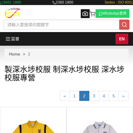
5661 1880
2360 1900
Sedex · ISO 9001
WhatsApp查詢
菜單
EN
Home
2
Browse
製深水埗校服 制深水埗校服 深水埗
校服專營
«
1
2
3
4
5
»