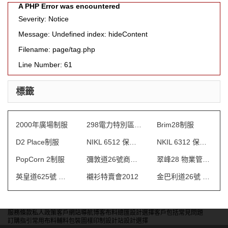
A PHP Error was encountered
Severity: Notice
Message: Undefined index: hideContent
Filename: page/tag.php
Line Number: 61
標籤
2000年廣場制服
298電力特別區制服
Brim28制服
D2 Place制服
NIKL 6512 保安制服
NKIL 6312 保安制服
PopCorn 2制服
彌敦道26號商場 制服
翠峰28 物業管理會所制服
英皇道625號 保安制服
襯衫特賣會2012
金巴利道26號 制服
服務條款
私人政策
客戶
網站導航
博客
布料總匯
設計選擇
客戶包括
常見問題
訂購指引
常用布料
輔料包裝
圖樣印制
設計站
設計選擇