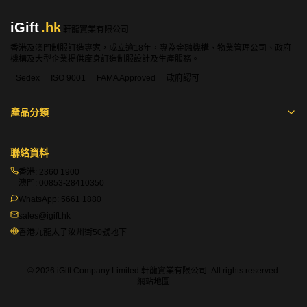
iGift
.hk
軒龍實業有限公司
香港及澳門制服訂造專家，成立逾18年，專為金融機構、物業管理公司、政府
機構及大型企業提供度身訂造制服設計及生產服務。
Sedex
ISO 9001
FAMA Approved
政府認可
產品分類
聯絡資料
香港:
2360 1900
澳門:
00853-28410350
WhatsApp:
5661 1880
sales@igift.hk
香港九龍太子汝州街50號地下
© 2026 iGift Company Limited 軒龍實業有限公司. All rights reserved.
網站地圖