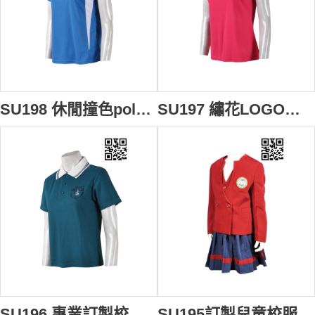
SU198 休閒撞色polo衫 供應訂購 繡花logo制服polo衫 運動制服款式polo衫 polo衫網站
SU197 繡花LOGO運動polo上衣 設計訂造 校服polo上衣 拼布撞色polo衫 polo衫製造商
SU196 專業訂製校服polo衫 運動制服polo衫 polo衫款式設計選擇 polo衫生產商
SU195訂製兒童校服 校服套裝 幼兒園校服訂造 訂做校服裙 校服派對 校服公司