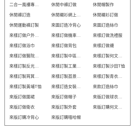
二合一風褸專門店
休閒中褲訂做
休閒帽製作
休閒褲訂造
休閒襯衫網上訂製
休閒襯衫訂做
休閒運動褲訂製
來圖訂造冷背心
來圖訂造絲巾
來樣訂做户外背包
來樣訂做機車風衣推薦
來樣訂做洗禮服
來樣訂做浴巾
來樣訂做背包
來樣訂做襪
來樣訂做醫院制服
來樣訂製中區中環T恤
來樣訂製何文田風褸
來樣訂製反光背心 澳門
來樣訂製工業制服 澳門
來樣訂製沙田T恤
來樣訂製筲箕灣T恤
來樣訂製荔景風褸
來樣訂製青衣風褸
來樣訂製黃埔T恤
來樣訂造女裝潛水褲
來款訂造絲巾
來版訂做圍裙
來版訂做帽子
來版訂做球衣波衫
來版訂做衛衣
來版訂製外套
來版訂購何文田T恤
來版訂購冷背心
來版訂購嘻哈帽