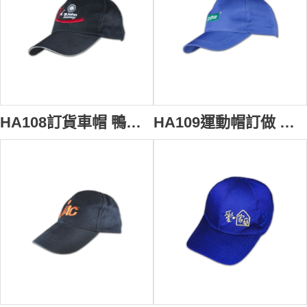
HA108訂貨車帽 鴨舌帽訂做 鴨舌帽專門店
HA109運動帽訂做 運動帽DIY 運動帽製造商hk 龍舟帽