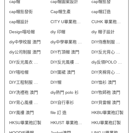
cap帽
cap帽圖案設計
cap帽批發
cap帽批發街
Cap帽生產
cap帽訂造
cap帽設計
CITY U畢業袍訂製
CUHK 畢業袍訂製
Design嘻哈帽
diy 印帽
diy 帽子設計
diy中學校服 澳門
diy中學畢業袍 澳門
DIY侍應制服 澳門
diy公司制服 澳門
DIY冇頂帽 澳門
DIY反光背心 澳門
DIY反光風衣 澳門
DIY反光風褸 澳門
diy反領POLO 澳門
DIY嘻哈帽
DIY圍裙 澳門
DIY夾棉背心 澳門
DIY工程制服 澳門
DIY帽
DIY恤衫 澳門
DIY洗禮袍 澳門
diy熱門 polo 衫
DIY牧師袍 澳門
DIY背心風褸 澳門
DIY自行車衫
DIY貝雷帽 澳門
DIY風褸 澳門
file 訂 造
HKBU畢業袍訂製
HKSU畢業袍訂製
HKUST 畢業袍訂製
HKU畢業袍訂製
HOODIE連帽衛衣
Jacket澳門
LING U畢業袍訂製