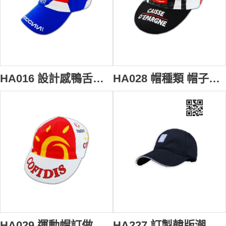
HA016 設計感鴨舌帽訂造 鴨舌帽印製 鴨舌帽製造商 鴨舌帽供應商HK
HA028 帽種類 帽子製作 帽林勝地
HA029 運動帽訂做 運動帽DIY 運動帽製造商hk
HA227 訂製韓版潮太陽帽 訂購團體防曬棒球帽 來樣訂購遮陽帽 男士鴨舌帽批發