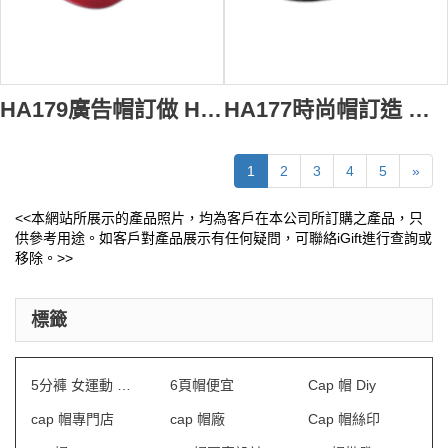
HA179廣告帽訂做 HK廣告帽製造商
HA177時尚帽訂造 鴨嘴cap帽訂造 cap帽設計 cap帽製作
1
2
3
4
5
»
<<本網站所展示的產品照片，均為客戶在本公司所訂購之產品，只
供參考用途。如客戶對產品展示有任何疑問，可聯絡iGift進行查詢或
移除。>>
標籤
5分褲 女運動 訂做
6頁帽便宜
Cap 帽 Diy
cap 帽專門店
cap 帽廠
Cap 帽絲印