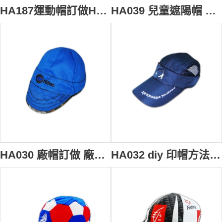
HA187運動帽訂做HK 運動帽製作
HA039 兒童遮陽帽 嬰兒遮陽帽 抗uv遮陽休閒帽 6頁帽
HA030 廠帽訂做 廠帽來樣訂造 香港
HA032 diy 印帽方法 淨色 cap 帽批發