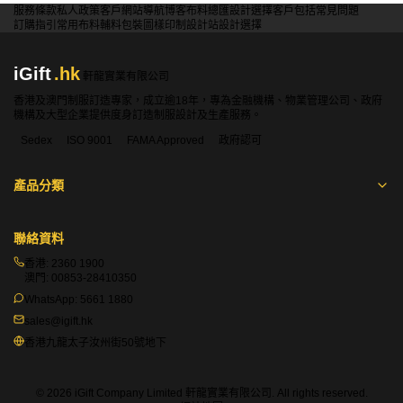
服務條款
私人政策
客戶
網站導航
博客
布料總匯
設計選擇
客戶包括
常見問題
訂購指引
常用布料
輔料包裝
圖樣印制
設計站
設計選擇
iGift
.hk
軒龍實業有限公司
香港及澳門制服訂造專家，成立逾18年，專為金融機構、物業管理公司、政府
機構及大型企業提供度身訂造制服設計及生產服務。
Sedex
ISO 9001
FAMA Approved
政府認可
產品分類
聯絡資料
香港:
2360 1900
澳門:
00853-28410350
WhatsApp:
5661 1880
sales@igift.hk
香港九龍太子汝州街50號地下
© 2026 iGift Company Limited 軒龍實業有限公司. All rights reserved.