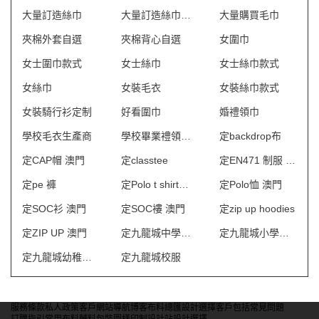
大量訂造絲巾
大量訂造絲巾價錢
大量購買毛巾
夾棉外套自選
夾棉背心自選
女圍巾
女士圍巾款式
女士絲巾
女士絲巾款式
女絲巾
女裝毛衣
女裝絲巾款式
女裝騎行衫定制
好看圍巾
婚禮領巾
學校毛衣生產商
學校畢業禮領呔定製
定backdrop布
定CAP帽 澳門
定classtee
定EN471 制服 澳門
定pe 褲
定Polo t shirt中文
定Polo恤 澳門
定SOC衫 澳門
定SOC褸 澳門
定zip up hoodies
定ZIP UP 澳門
定九龍城中學校服
定九龍城小學校服
定九龍城幼稚園校服
定九龍城校服
服務條款
私人政策
客戶
網站導航
博客
布料總匯
設計選擇
客戶包括
常見問題