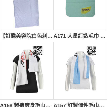
【訂購美容院白色刺繡LOGO毛巾】｜EstheClinic Hong Kong｜醫美中心｜長方形剪裁｜皮膚清潔毛巾｜包覆毛巾｜美容院專用毛巾批發 A272
A171 大量訂造毛巾 個人設計方巾 嘉年華 活動吸汗毛巾 香港創新科技嘉年華 毛巾專門店 #25*25cm 手帕
A158 製造度身毛巾款式 自訂LOGO毛巾款式 跑會毛巾 飛鏢毛巾 跑步會 跑步 長跑毛巾 設計毛巾款式 毛巾生產商 #35*75cm
A157 訂製個性毛巾款式 設計LOGO毛巾款式 毛巾廠家 超細纖維 製作毛巾款式 毛巾專營 #35*75cm