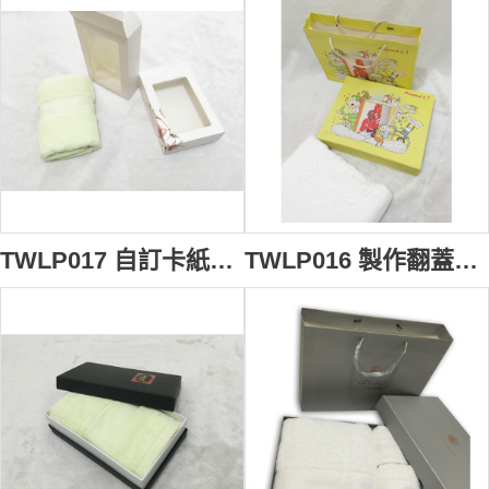
TWLP017 自訂卡紙開窗毛巾盒 訂做單條毛巾禮盒款式 設計面巾禮盒款式 毛巾盒生產商
TWLP016 製作翻蓋套裝毛巾盒 自訂浴巾毛巾盒款式 訂造度身毛巾盒 毛巾盒專門店