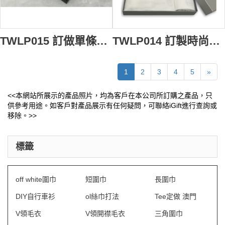
TWLP015 訂做單條面巾毛巾盒 製作天地蓋毛巾盒 自訂時尚毛巾盒 毛巾盒專營
TWLP014 訂製時尚毛巾盒款式 設計酒店毛巾盒款式 製作LOGO毛巾盒款式 毛巾盒製衣廠
1
2
3
4
5
»
<<本網站所展示的產品照片，均為客戶在本公司所訂購之產品，只
供參考用途。如客戶對產品展示有任何疑問，可聯絡iGift進行查詢或
移除。>>
標籤
off white圍巾
短圍巾
長圍巾
DIY自行車衫
ol絲巾打法
Tee定做 澳門
V領毛衣
V領開襟毛衣
三角圍巾