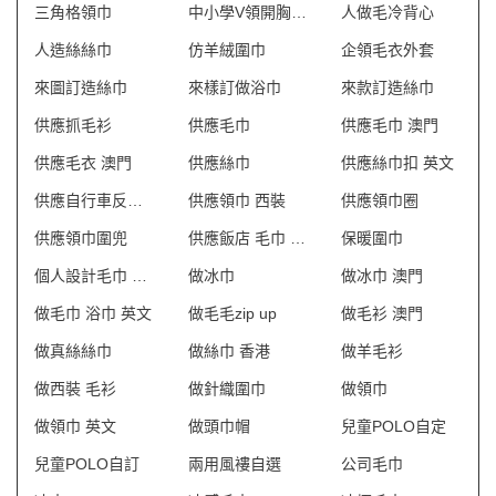
三角格領巾
中小學V領開胸毛衣
人做毛冷背心
人造絲絲巾
仿羊絨圍巾
企領毛衣外套
來圖訂造絲巾
來樣訂做浴巾
來款訂造絲巾
供應抓毛衫
供應毛巾
供應毛巾 澳門
供應毛衣 澳門
供應絲巾
供應絲巾扣 英文
供應自行車反光背心
供應領巾 西裝
供應領巾圈
供應領巾圍兜
供應飯店 毛巾 英文
保暖圍巾
個人設計毛巾 澳門
做冰巾
做冰巾 澳門
做毛巾 浴巾 英文
做毛毛zip up
做毛衫 澳門
做真絲絲巾
做絲巾 香港
做羊毛衫
做西裝 毛衫
做針織圍巾
做領巾
做領巾 英文
做頭巾帽
兒童POLO自定
兒童POLO自訂
兩用風褸自選
公司毛巾