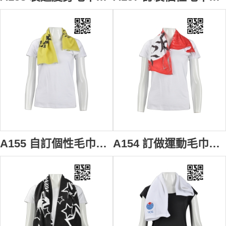
A155 自訂個性毛巾款式 製作LOGO毛巾款式 超細纖維 田徑隊毛巾 跑步 設計毛巾款式 毛巾製衣廠 #30*70cm
A154 訂做運動毛巾款式 設計LOGO毛巾款式 超細纖維 自訂毛巾款式 毛巾中心 #30*70cm