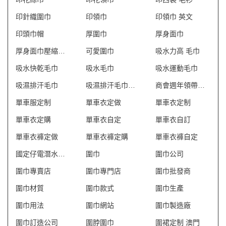
印針織圍巾
印領巾
印領巾 英文
印頭巾帽
厚圍巾
厚身面巾
厚身面巾壓縮專門店
可愛圍巾
吸水力高 毛巾
吸水快乾毛巾
吸水毛巾
吸水運動毛巾
吸濕排汗毛巾
吸濕排汗毛巾壓縮
商會週年領帶自家設計
單車服定制
單車衣定做
單車衣定制
單車衣定購
單車衣自定
單車衣自訂
單車衣褲定做
單車衣褲定購
單車衣褲自定
國定仔電潛水器制服
圍巾
圍巾公司
圍巾專賣店
圍巾專門店
圍巾批發商
圍巾材質
圍巾款式
圍巾生產
圍巾用法
圍巾網站
圍巾製造廠
圍巾訂造公司
圍脖圍巾
圍裙定制 澳門