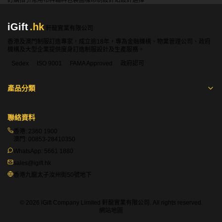
訂購指引
常用布料
輔料包裝
圖樣印制
設計站
設計選擇
iGift
.hk
軒龍實業有限公司
香港及澳門制服訂造專家，成立逾18年，專為金融機構、物業管理公司、政府
機構及大型企業提供度身訂造制服設計及生產服務。
Sedex
ISO 9001
FAMA Approved
政府認可
產品分類
聯絡資料
香港:
2360 1900
澳門:
00853-28410350
WhatsApp:
5661 1880
sales@igift.hk
香港九龍太子汝州街50號地下
© 2026 iGift Company Limited 軒龍實業有限公司. All rights reserved.
網站地圖