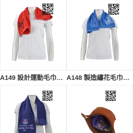
A149 設計運動毛巾款式 自訂LOGO毛巾款式 中學社隊 運動會毛巾 製作毛巾款式 毛巾製衣廠 #30*70cm
A148 製造繡花毛巾款式 訂造LOGO毛巾款式 學校社隊 校隊毛巾 設計毛巾款式 毛巾生產商 #30*70cm