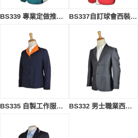
BS339 專業定做推廣西裝 西裝服務中心 團購西裝外套 西裝供應商 司儀西裝
BS337自訂球會西裝 學會西裝度身訂造 西裝搭配 訂做西裝外套 西裝供應商
BS335 自製工作服西裝 職業外套西裝 貼服 輕巧 冇肩墊 度身訂製西裝外套 西裝公司
BS332 男士職業西服 修身緞面西裝 來版訂購西裝套裝 西裝專門店 領隊西裝 全撲西裝