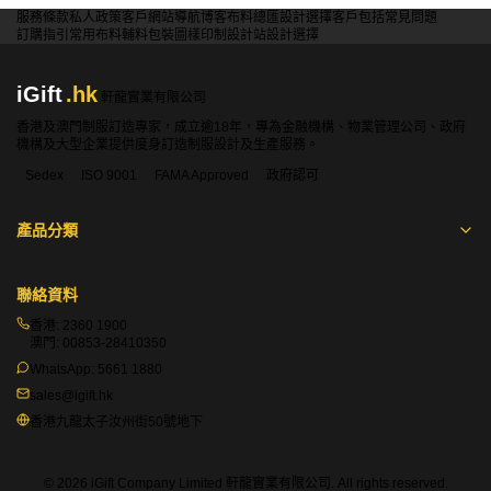
服務條款
私人政策
客戶
網站導航
博客
布料總匯
設計選擇
客戶包括
常見問題
訂購指引
常用布料
輔料包裝
圖樣印制
設計站
設計選擇
iGift
.hk
軒龍實業有限公司
香港及澳門制服訂造專家，成立逾18年，專為金融機構、物業管理公司、政府
機構及大型企業提供度身訂造制服設計及生產服務。
Sedex
ISO 9001
FAMA Approved
政府認可
產品分類
聯絡資料
香港:
2360 1900
澳門:
00853-28410350
WhatsApp:
5661 1880
sales@igift.hk
香港九龍太子汝州街50號地下
© 2026 iGift Company Limited 軒龍實業有限公司. All rights reserved.