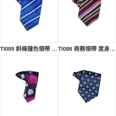
TI089 斜條撞色領帶 來版訂製 字母提花領帶 領帶供應商
TI086 商務領帶 度身訂做 彩條撞色領帶 領帶設計 領帶公司