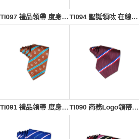
TI097 禮品領帶 度身訂製 斜紋領帶 廣告領帶 領帶生產商
TI094 聖誕領呔 在線訂購 禮品領呔款式 領呔搭配 節日領呔公司
TI091 禮品領帶 度身訂做 斜條皺菊領帶 印花領帶設計 領帶專門店
TI090 商務Logo領帶 在線訂購 間紋撞色領帶 送禮領帶款式 領帶專門店