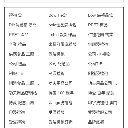
禮物 盒
Bow Tie盒
Bow tie禮品盒
DIY洗禮袍 澳門
polo恤品牌排名
RPET 商品
RPET 產品
t-shirt 設計作品
仁禮花園 物業管理會所制服
企業 禮品
來樣訂做洗禮服
供應浸禮袍
供應食品 工廠 制服
做浸禮袍
公司 小 禮物
公司 禮品
公司 紀念品
公司TIE
制服TIE
制浸禮袍
制造浸禮袍
制造食品 工廠 制服
功夫用品公司
功夫用品公司 旺角
功夫用品店網站
博愛 100 週年 紀念品
博愛 百年 紀念禮品
博愛 紀念百周年誌慶 紀念禮品
印logo洗禮袍 澳門
印字洗禮袍 澳門
印浸禮袍
受浸禮服
受浸禮服公司
受浸禮袍
受浸禮袍訂造
品牌底褲