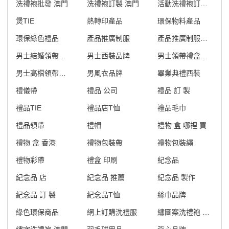
洗禮袍批發 澳門
洗禮袍訂製 澳門
活動洗禮袍訂造 澳門
煲TIE
熱轉印產品
環保物料產品
環保綠色禮品
產品推廣制服
產品推廣制服訂造公司
男士結婚領帶禮盒
男士西裝品牌
男士領帶禮盒套裝
男士高檔領帶禮盒
男風衣品牌
畢業典禮西裝
禮儀帶
禮品 公司
禮品 訂 製
禮品TIE
禮品店T恤
禮品毛巾
禮品領帶
禮帽
禮物 盒 哪裡 買
禮物 盒 香港
禮物包裝帶
禮物包裝繩
禮物彩帶
禮盒 印刷
紀念品
紀念品 店
紀念品 推薦
紀念品 製作
紀念品 訂 製
紀念品T恤
絲巾品牌
綠色環保商品
網上訂購洗禮服
繡圖案洗禮袍 澳門