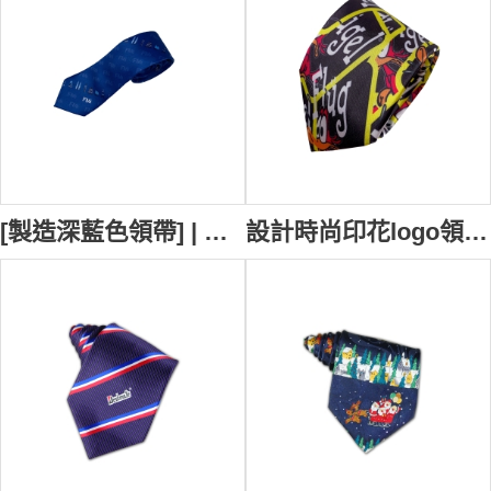
[製造深藍色領帶] | 印有各種建築物剪影 | 領呔搭配 | 領帶供應商 | 投資公司員工領帶 | FMI | TI192
設計時尚印花logo領帶 訂製男裝領帶 嘻哈街頭 潮流 領帶製造商 TI180