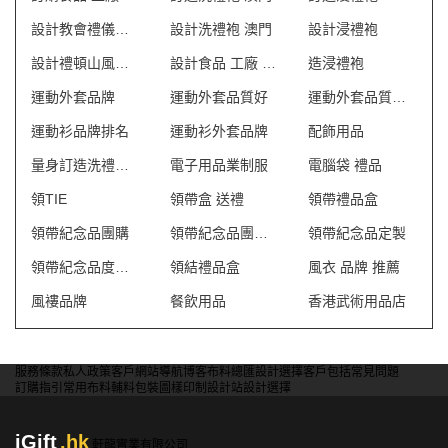
設計教會禮儀聖詩袍
設計洗禮袍 澳門
設計浸禮袍
設計禮頓山風褸外套
設計食品 工廠 制服
造浸禮袍
運動外套品牌
運動外套品質好
運動外套品質好
運動衫品牌排名
運動衫外套品牌
配飾用品
量身訂造洗禮袍 澳門
電子用品業制服
電腦袋 禮品
領TIE
領帶盒 送禮
領帶禮品盒
領帶紀念品團購
領帶紀念品團體訂做
領帶紀念品定製
領帶紀念品度身訂造
領結禮品盒
風衣 品牌 推薦
風褸品牌
餐飲用品
香港武術用品店
服務條款
私人政策
客戶
網站導航
博客
布料總匯
設計選擇
客戶包括
常見問題
訂購指引
常用布料
輔料包裝
圖樣印制
設計站
設計選擇
iGift
.hk
軒龍實業有限公司