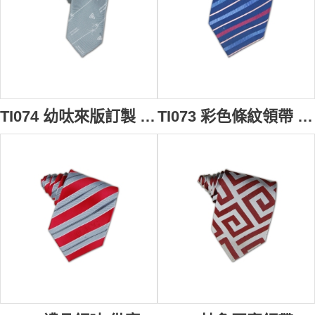
TI074 幼呔來版訂製 數碼印製幼呔 領巾 英文 學樣幼呔 幼呔設計 幼呔專門店
TI073 彩色條紋領帶 定製 斜紋提花撞色領帶 領帶在線訂購 領帶網站