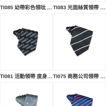
TI085 幼帶彩色領呔 設計選擇 心型圖案印製領呔 活動領呔 領呔批發商
TI083 光面絲質領帶 訂做 太陽花印製領帶 領帶款式設計 領帶專門店
TI081 活動領帶 度身訂造 字母印花領帶 領帶香港公司 領帶批發商
TI075 商務公司領帶 訂製 黑白撞色領帶 領帶中心 領帶生產商