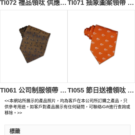
TI072 禮品領呔 供應訂購 領巾 西裝 彩條領呔 領呔款式設計 領呔批發商
TI071 抽象圖案領帶 訂做 數碼印製領帶 領帶搭配 領帶供應商
TI061 公司制服領帶 來樣訂造 提花格紋領帶 領帶設計 領帶生產商
TI055 節日送禮領呔 訂造 團體Logo印製領呔 公司領呔 領呔批發商
<<本網站所展示的產品照片，均為客戶在本公司所訂購之產品，只
供參考用途。如客戶對產品展示有任何疑問，可聯絡iGift進行查詢或
移除。>>
標籤