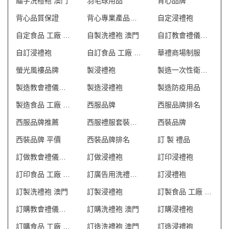
繡字洗禮袍 澳門
羽毛球用品
背心品牌
背心品質保證
背心專業產品知識
自定浸禮袍
自定食品 工廠 制服
自製洗禮袍 澳門
自訂教會禮儀聖詩袍
自訂浸禮袍
自訂食品 工廠 制服
華禮商場制服
螢光風褸品牌
製浸禮袍
製造一次性衛生用品
製造教會禮儀聖詩袍
製造浸禮袍
製造防疫用品
製造食品 工廠 制服
西服品牌
西服品牌排名
西服品牌推薦
西服禮服套裝度身訂造
西裝品牌
西裝品牌 平價
西裝品牌排名
訂 製 禮品
訂做教會禮儀聖詩袍
訂做浸禮袍
訂印浸禮袍
訂印食品 工廠 制服
訂廣告用洗禮袍 澳門
訂浸禮袍
訂製洗禮袍 澳門
訂製浸禮袍
訂製食品 工廠 制服
訂購教會禮儀聖詩袍
訂購洗禮袍 澳門
訂購浸禮袍
訂購食品 工廠 制服
訂造洗禮袍 澳門
訂造浸禮袍