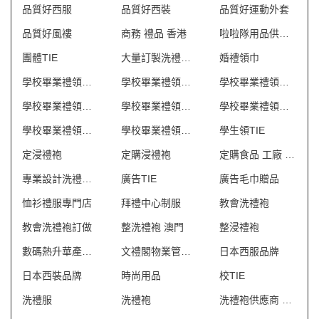
品質好西服
品質好西裝
品質好運動外套
品質好風褸
商務 禮品 香港
啦啦隊用品供應商
團體TIE
大量訂製洗禮袍 澳門
婚禮領巾
學校畢業禮領呔團購
學校畢業禮領呔團體訂做
學校畢業禮領呔定製
學校畢業禮領呔度身訂造
學校畢業禮領帶印製
學校畢業禮領帶訂做
學校畢業禮領帶訂購
學校畢業禮領帶訂造
學生領TIE
定浸禮袍
定購浸禮袍
定購食品 工廠 制服
專業設計洗禮袍 澳門
廣告TIE
廣告毛巾贈品
恤衫禮服專門店
拜禮中心制服
教會洗禮袍
教會洗禮袍訂做
整洗禮袍 澳門
整浸禮袍
數碼熱升華產品訂做
文禮閣物業管理會所制服
日本西服品牌
日本西裝品牌
時尚用品
校TIE
洗禮服
洗禮袍
洗禮袍供應商 澳門