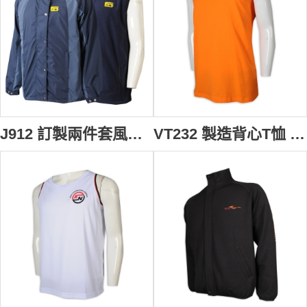
J912 訂製兩件套風褸外套 設計連帽金屬啪鈕拉鏈外套 搖粒絨背心外套 接合款風褸外套供應商 物流運輸 澳門 海洋花園 物業管理
VT232 製造背心T恤 橙色 無袖 男裝 物流公司 背心T恤專門店 橙色