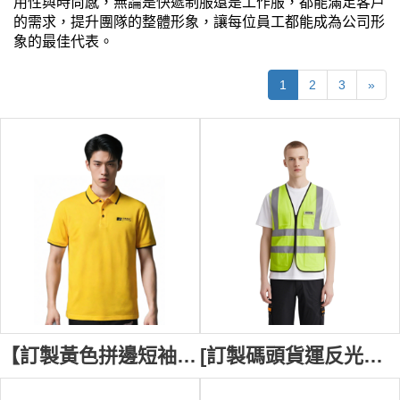
用性與時尚感，無論是快遞制服還是工作服，都能滿足客戶
的需求，提升團隊的整體形象，讓每位員工都能成為公司形
象的最佳代表。
1
2
3
»
【訂製黃色拼邊短袖Polo衫】｜立誠搬運｜物流 搬運｜亮黃色底色｜翻領撞色設計｜三粒扣門襟｜短袖黑邊袖口｜左胸黑色印花徽標｜搬運工｜物流員 P1855
[訂製碼頭貨運反光背心] | 反光帶設計款式 | 雙側袋口 | 反光背心供應商 | 船務 公司 貨櫃起重公司 BROMMA D513