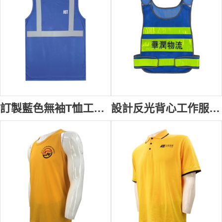
訂製藍色無袖T恤工業制服 反光帶設計 物流運輸背心工業制服 搬運工 救護服務 男裝工業制服 D405
設計反光背心工作服 訂製舒適透風網眼布 國企 物流行業 倉庫租賃 貨運代理 集裝箱與散貨運輸 反光條背心外套專門店 工業制服中心 D388