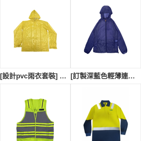
[設計pvc雨衣套裝] ｜黃色連帽防水雨褸｜後幅帶有透氣孔設計｜郵政公司速遞員制服｜Hongkong Post Office｜RC007
[訂製深藍色輕薄連帽外套]｜連帽設計提供額外防風保護｜帽口附有調節繩｜外套兩側設有隱藏式口袋｜袖口採用鬆緊設計｜快遞公司員工制服｜DHL｜原紗防曬功能 J1168