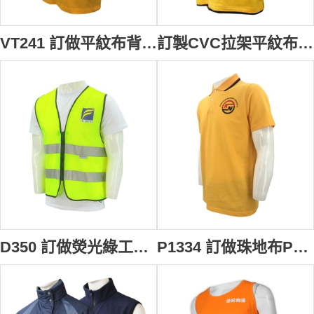
VT241 訂做平紋布背心T恤 設計印花logo 海鮮物流公司 T恤專賣店 T恤工廠
訂製CVC拉架平紋布Polo 撞色扁機領設計 搬運公司 物流 P1341
D350 訂做熒光綠工業背心 反光條 無袖 背心 工業制服製造商 貨櫃 租賃 行業 物流貨櫃場員工背心
P1334 訂做珠地布Polo恤 設計印花logo 撞色領 海鮮物流公司 Polo恤專賣店 Polo恤工廠