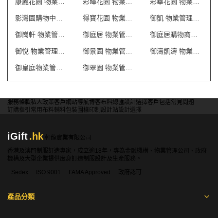
康麗花園 物業管理會所制服
彩暉花園 物業管理會所制服
彩華花園 物業管理會所制服
影灣園購物中心 制服
得寶花園 物業管理會所制服
御凱 物業管理會所制服
御崗軒 物業管理會所制服
御庭居 物業管理會所制服
御庭居購物商場制服
御悅 物業管理會所制服
御景園 物業管理會所制服
御濤凱濤 物業管理會所制服
御皇庭物業管理會所制服
御翠園 物業管理會所制服
服務條款
私人政策
客戶
網站導航
博客
布料總匯
設計選擇
客戶包括
常見問題
訂購指引
常用布料
輔料包裝
圖樣印制
設計站
設計選擇
iGift
.hk
軒龍實業有限公司
香港及澳門制服訂造專家，成立逾18年，專為金融機構、物業管理公司、政府
機構及大型企業提供度身訂造制服設計及生產服務。
Sedex
ISO 9001
FAMA Approved
政府認可
產品分類