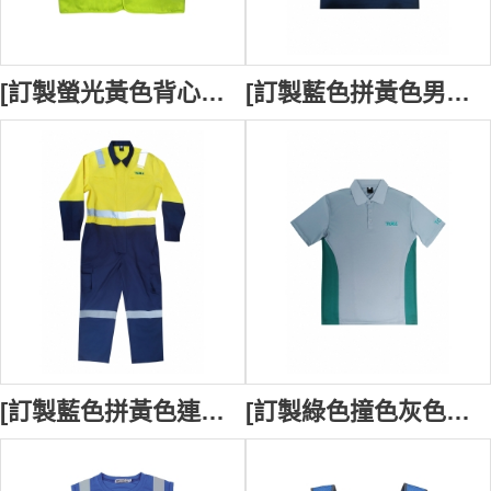
[訂製螢光黃色背心外套]｜搭配寬大灰色反光條｜肩部設有兩條垂直的反光條｜後幅設計有魔術貼鬆緊設計｜下半部分則以透氣網眼設計為主｜NYK LOGISTIC 物流行業製服｜D468
[訂製藍色拼黃色男裝長袖工業制服] ｜印花logo｜下擺肩反光帶設計｜撞色領｜物流運輸行業工業制服｜團體員工制服｜Toll｜D435
[訂製藍色拼黃色連體工業制服] ｜印花logo｜上下身設計反光帶｜物流運輸行業工業制服｜團體員工制服｜Toll｜D434
[訂製綠色撞色灰色男裝Polo恤] ｜ 運輸物流公司員工制服｜企業商務高端工作服｜新加坡 船廠 物流行業 P1628