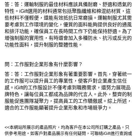
答：答：運輸制服的最佳材料應該具備耐磨、舒適和透氣的
特性。iGift選用的材料通常包括聚酯纖維和棉混紡材質，這
些材料不僅輕便，還能有效抵抗日常磨損。運輸制服尤其需
要考慮到工作環境的變化，優質的面料能夠提供良好的通風
和排汗功能，確保員工在長時間工作下仍能保持舒適。為了
增強制服的實用性，有時還會加入多種防水、抗污或反光的
功能性面料，提升制服的整體性能。
問：工作服對企業形象有什麼影響？
答：答：工作服對企業形象有著重要影響。首先，穿著統一
的工作服可以提升員工的專業性，使客戶對企業產生信任
感。iGift的工作服設計不僅考慮到職務需求，還努力展現品
牌特色，讓每位員工都成為品牌的代言人。此外，整齊的制
服能促進團隊凝聚力，提高員工的工作驕傲感。綜上所述，
適合的工作服能顯著提升企業形象和市場競爭力。
<<本網站所展示的產品照片，均為客戶在本公司所訂購之產品，只
供參考用途。如客戶對產品展示有任何疑問，可聯絡iGift進行查詢或