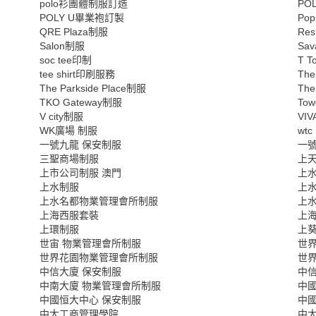
polo衫團體制服訂造
PO
POLY U畢業袍訂製
Po
QRE Plaza制服
Re
Salon制服
Sa
soc tee印制
T 
tee shirt印刷服務
Th
The Parkside Place制服
Th
TKO Gateway制服
To
V city制服
VI
WK廣場 制服
wtc
一號九龍 保安制服
一
三聖商場制服
上
上市公司制服 澳門
上
上水制服
上
上水名都物業管理會所制服
上
上海西服套裝
上
上環制服
上
世宙 物業管理會所制服
世
世界花園物業管理會所制服
世
中信大廈 保安制服
中
中南大廈 物業管理會所制服
中
中國恒大中心 保安制服
中
中大工商管理學院
中