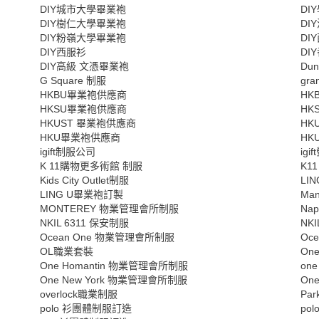
DIY城市大學畢業袍
DI
DIY樹仁大學畢業袍
DI
DIY粉嶺大學畢業袍
DI
DIY西服衫
DI
DIY高級 文憑畢業袍
Du
G Square 制服
gran
HKBU畢業袍供應商
HK
HKSU畢業袍供應商
HK
HKUST 畢業袍供應商
HK
HKU畢業袍供應商
HK
igift制服公司
ig
K 11購物更多術館 制服
K1
Kids City Outlet制服
LI
LING U畢業袍訂製
Man
MONTEREY 物業管理會所制服
Na
NKIL 6311 保安制服
NK
Ocean One 物業管理會所制服
Oce
OL職業套裝
On
One Homantin 物業管理會所制服
one
One New York 物業管理會所制服
One
overlock職業制服
Pa
polo 衫團體制服訂造
po