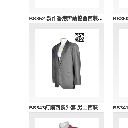
BS352 製作香港辯論協會西裝 訂購大碼西裝外套 來樣訂造西裝 西裝製衣廠 信用卡西裝 香港 平價 西裝
BS343訂購西裝外套 男士西裝品牌 男西裝款式 西裝褸 袖長 訂造男西裝褸 西裝外套批發