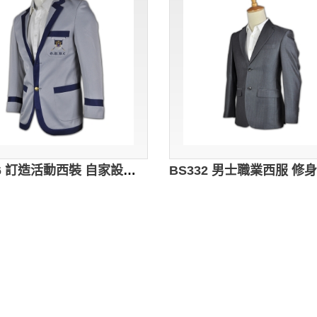
BS336 訂造活動西裝 自家設計 來版訂購Logo西裝套裝 西裝專門店 西裝封邊