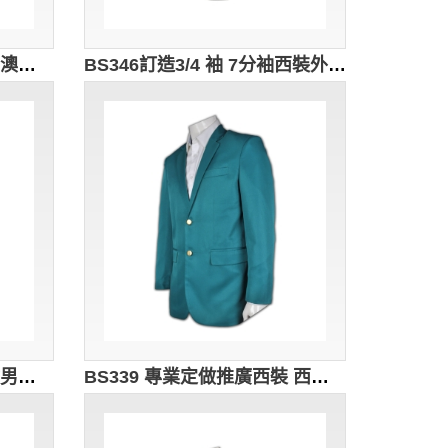
BS347 訂造工作專用制服 澳洲遊樂場 主題公園工作人員制服 馬甲背心 西裝背心 公司制服中心 庄荷制服 啤牌 西裝
BS346訂造3/4 袖 7分袖西裝外套男士西裝款式訂製西裝外套中心訂購團體男士西裝 西裝外套製造商HK
BS340 修身時尚西裝 訂做男西裝外套 西裝外套搭配 團體行政西裝 西裝褸 袖長 西裝款式設計 男西裝 brand 公司西裝專門店
BS339 專業定做推廣西裝 西裝服務中心 團購西裝外套 西裝供應商 司儀西裝