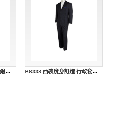
BS332 男士職業西服 修身緞面西裝 來版訂購西裝套裝 西裝專門店 領隊西裝 全撲西裝
BS333 西裝度身訂造 行政套裝設計 套裝搭配 專營西裝公司 信用卡西裝