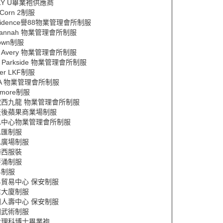
LY U畢業袍供應商
pCorn 2制服
sidence譽88物業管理會所制服
vannah 物業管理會所制服
Town制服
e Avery 物業管理會所制服
e Parkside 物業管理會所制服
wer LKF制服
VA 物業管理會所制服
 more制服
號西九龍 物業管理會所制服
天後蘋果商業場制服
水中心物業管理會所制服
水匯制服
水廣場制服
海西服裝
葵涌制服
界制服
界貿易中心 保安制服
信大廈制服
國人壽中心 保安制服
國武術制服
大理科博士畢業袍