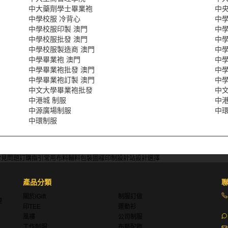
中大藥劑學士畢業袍
中
中學校服 冷背心
中學
中學校服印製 澳門
中學
中學校服批發 澳門
中學
中學校服製造商 澳門
中學
中學畢業袍 澳門
中學
中學畢業袍批發 澳門
中
中學畢業袍訂製 澳門
中學
中文大學畢業袍批發
中
中港城 制服
中
中源廣場制服
中環
中環制服
常見問題
訂購指引
常用布料
輔料包裝
圖樣印制
設計站
設計選擇
產品分類
關於iGift
制服訂做
理
印TEE
運動衫
風褸
公司制服
工作制服
布藝配飾