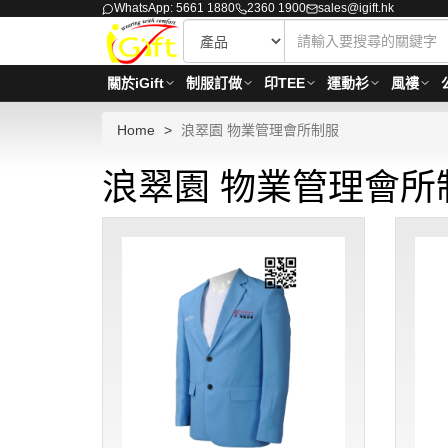
WhatsApp: 5661 1880
2360 1900
sales@igift.hk
關於iGift
制服訂做
印TEE
運動衫
風褸
Home
浪翠園 物業管理會所制服
浪翠園 物業管理會所