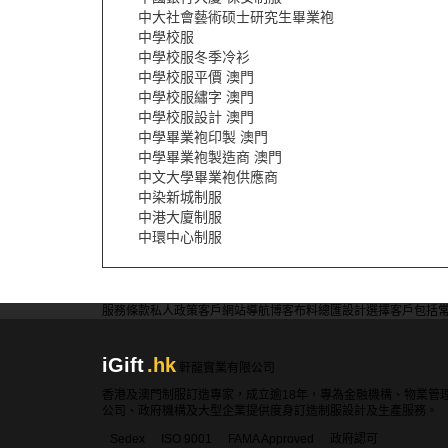
中大社會藝術硕士研究生畢業袍
中學校服
中學校服冬季冷衫
中學校服平價 澳門
中學校服繡字 澳門
中學校服設計 澳門
中學畢業袍印製 澳門
中學畢業袍製造商 澳門
中文大學畢業袍供應商
中染新城制服
中港大廈制服
中環中心制服
服務條款
私人政策
客戶
網站導航
博客
布料總匯
設計選擇
客戶包括
iGift
.hk
軒龍實業有限公司
香港及澳門制服訂造專家，成立逾18年，專為金融機構、物業管
公司、政府機構及大型企業提供度身訂造制服設計及生產服務。
Sedex
ISO 9001
FAMA Approved
政府認可