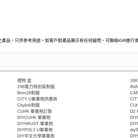
產品，只供參考用途。如客戶對產品展示有任何疑問，可聯絡iGift進行查
禮物 盒
188
298電力特別區制服
AV
Brim28制服
CA
CITY U畢業袍供應商
CI
Citylink制服
CU
CUHK 畢業袍訂製
D2 
DIYCUHK 畢業袍
DI
DIYHKUST 畢業袍
DI
DIYPOLY U畢業袍
di
DIY中文大學畢業袍
DI