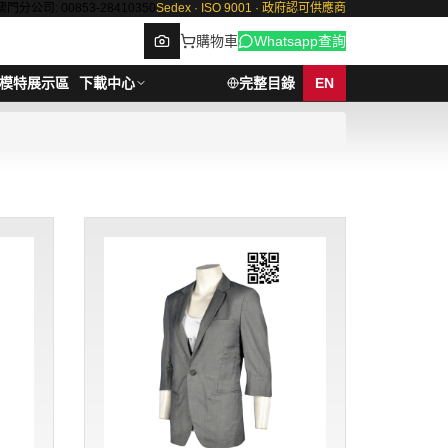
澳門分公司: 00853-28410350
Sedex · ISO 9001 · 政府認可供應商
購物車
Whatsapp查詢
模特展示區
下載中心
完整目錄
EN
Browse