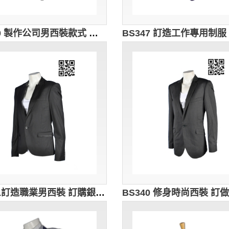
BS350 製作公司男西裝款式 訂做男西裝款式 旅遊接待 導遊制服 旅行社制服 設計男西裝款式 西裝製衣廠
BS341訂造職業男西裝 訂購銀行西裝外套 設計西裝外套款式 訂造男西裝褸 平做西裝供應商