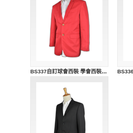
BS337自訂球會西裝 學會西裝度身訂造 西裝搭配 訂做西裝外套 西裝供應商