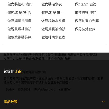
做女裝恤衫 澳門
做女裝潛水衣
做承建商 風褸
做棒球 褸 拼 色
做棒球 褸 拼 色 訂
做棒球褸 澳門
做無縫拼接風褸
做無縫防水風褸
做無袖背心外套
做現貨短袖恤衫
做現貨長袖恤衫
做男裝外套款
做畢業袍裝飾繩
做短袖防水風衣
服務條款
私人政策
客戶
網站導航
博客
布料總匯
設計選擇
客戶包括
常見問題
訂購指引
常用布料
輔料包裝
圖樣印制
設計站
設計選擇
iGift
.hk
軒龍實業有限公司
香港及澳門制服訂造專家，成立逾18年，專為金融機構、物業管理公司、政府
機構及大型企業提供度身訂造制服設計及生產服務。
Sedex
ISO 9001
FAMA Approved
政府認可
產品分類