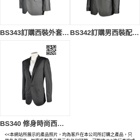
BS343訂購西裝外套 男士西裝品牌 男西裝款式 西裝褸 袖長 訂造男西裝褸 西裝外套批發
BS342訂購男西裝配搭 訂做男西裝外套 西裝褸 袖長 男西裝 brand 訂造男性西裝 西裝外套專門店
BS340 修身時尚西裝 訂做男西裝外套 西裝外套搭配 團體行政西裝 西裝褸 袖長 西裝款式設計 男西裝 brand 公司西裝專門店
<<本網站所展示的產品照片，均為客戶在本公司所訂購之產品，只