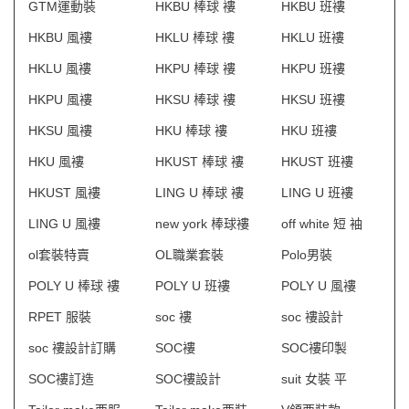
GTM運動裝
HKBU 棒球 褸
HKBU 班褸
HKBU 風褸
HKLU 棒球 褸
HKLU 班褸
HKLU 風褸
HKPU 棒球 褸
HKPU 班褸
HKPU 風褸
HKSU 棒球 褸
HKSU 班褸
HKSU 風褸
HKU 棒球 褸
HKU 班褸
HKU 風褸
HKUST 棒球 褸
HKUST 班褸
HKUST 風褸
LING U 棒球 褸
LING U 班褸
LING U 風褸
new york 棒球褸
off white 短 袖
ol套裝特賣
OL職業套裝
Polo男裝
POLY U 棒球 褸
POLY U 班褸
POLY U 風褸
RPET 服裝
soc 褸
soc 褸設計
soc 褸設計訂購
SOC褸
SOC褸印製
SOC褸訂造
SOC褸設計
suit 女裝 平