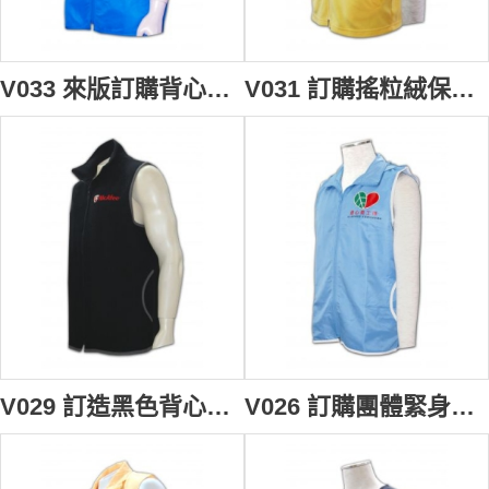
V033 來版訂購背心褸 設計背心款式 拉鏈背心外套 男裝背心褸 背心褸製造商HK
V031 訂購搖粒絨保暖背心 訂製男裝搖粒絨背心 專營搖粒絨背心公司 訂做背心外套專門店
V029 訂造黑色背心褸 訂購團體活動背心外套 設計背心款式 vest order vest jacket 男 背心 背心供應商HK
V026 訂購團體緊身背心 設計男背心外套 waistcoat online 量身訂製背心褸 背心供應商