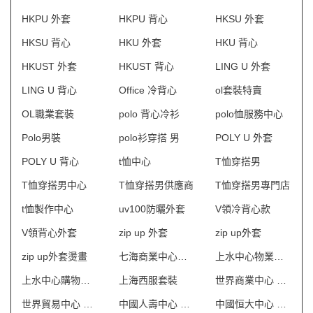
HKPU 外套
HKPU 背心
HKSU 外套
HKSU 背心
HKU 外套
HKU 背心
HKUST 外套
HKUST 背心
LING U 外套
LING U 背心
Office 冷背心
ol套裝特賣
OL職業套裝
polo 背心冷衫
polo恤服務中心
Polo男裝
polo衫穿搭 男
POLY U 外套
POLY U 背心
t恤中心
T恤穿搭男
T恤穿搭男中心
T恤穿搭男供應商
T恤穿搭男專門店
t恤製作中心
uv100防曬外套
V領冷背心款
V領背心外套
zip up 外套
zip up外套
zip up外套燙畫
七海商業中心制服
上水中心物業管理會所制服
上水中心購物商場制服
上海西服套裝
世界商業中心 保安制服
世界貿易中心 保安制服
中國人壽中心 保安制服
中國恒大中心 保安制服