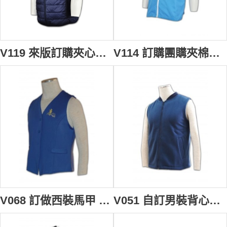
V119 來版訂購夾心棉外套 訂製背心外套顏色 男裝背心褸 度身訂造戶外背心外套 背心專門店
V114 訂購團購夾棉背心外套 男裝夾棉背心訂造公司 度身訂造戶外背心外套 大量訂購背心外套 搬屋 海外移民 搬運
V068 訂做西裝馬甲 背心外套 tailor make 男裝背心外套 西裝背心褸 西裝背心外套製造商
V051 自訂男裝背心褸 訂購團體純色背心外套 訂製保暖背心外套 背心專門店HK rpet 環保再生紗