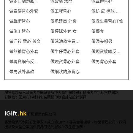
做多口袋透氣網狀背心
做套裝 澳門
做宣傳背心
做宣傳背心外套
做工程背心
做彷 皮 棒球 外套 訂 製
做戰術背心
做承建商 外套
做救生員背心T恤
做施工背心
做棒球外套 女
做檯套
做汗衫 背心 英文
做泳池救生員防曬背心
做漁夫帽男
做無袖背心外套
做牛仔背心外套
做現貨梭織反光背心
做現貨網布反光背心
做現貨背心外套
做男背心外套
做男裝外套款
做網狀釣魚背心
服務條款
私人政策
客戶
網站導航
博客
布料總匯
設計選擇
客戶包括
常見問題
訂購指引
常用布料
輔料包裝
圖樣印制
設計站
設計選擇
iGift
.hk
軒龍實業有限公司
香港及澳門制服訂造專家，成立逾18年，專為金融機構、物業管理公司、政府
機構及大型企業提供度身訂造制服設計及生產服務。