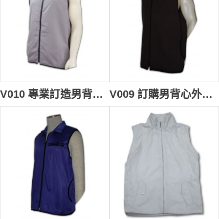
V010 專業訂造男背心褸 訂購團體職業背心外套 diy vest cooling vest 背心男 背心批發商
V009 訂購男背心外套 safety vest 訂製黑色背心褸制服 自訂團體制服專門店