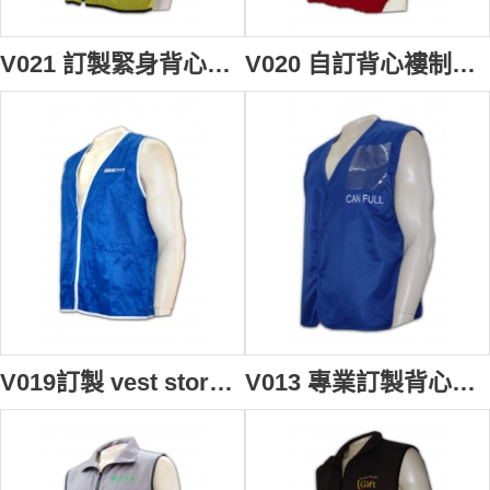
V021 訂製緊身背心男背心外套 diy vest waistcoat online 背心外套中心 設計背心褸批發商
V020 自訂背心褸制服 設計男背心外套款式 宗教選舉 廟會寄付 背心外套製衣廠HK
V019訂製 vest store 背心男 vest company 訂購團體背心褸 製造背心外套專門店
V013 專業訂製背心外套 safety vest 背心外套 襯 男裝背心褸 背心專門店 政府部門 緊急調動背心