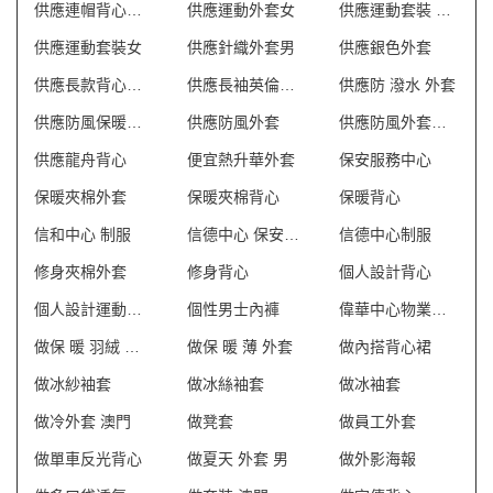
供應連帽背心外套
供應運動外套女
供應運動套裝 英文
供應運動套裝女
供應針織外套男
供應銀色外套
供應長款背心外套
供應長袖英倫外套
供應防 潑水 外套
供應防風保暖外套
供應防風外套
供應防風外套英文
供應龍舟背心
便宜熱升華外套
保安服務中心
保暖夾棉外套
保暖夾棉背心
保暖背心
信和中心 制服
信德中心 保安制服
信德中心制服
修身夾棉外套
修身背心
個人設計背心
個人設計運動外套
個性男士內褲
偉華中心物業管理會所制服
做保 暖 羽絨 外套
做保 暖 薄 外套
做內搭背心裙
做冰紗袖套
做冰絲袖套
做冰袖套
做冷外套 澳門
做凳套
做員工外套
做單車反光背心
做夏天 外套 男
做外影海報