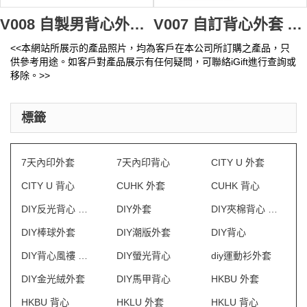
V008 自製男背心外套 waistcoat design down vest 訂購推廣背心褸 設計廣告背心製造商
V007 自訂背心外套 男背心褸 英文 waistcoat design 訂購團體淨色背心褸 背心批發商
<<本網站所展示的產品照片，均為客戶在本公司所訂購之產品，只
供參考用途。如客戶對產品展示有任何疑問，可聯絡iGift進行查詢或
移除。>>
標籤
7天內印外套
7天內印背心
CITY U 外套
CITY U 背心
CUHK 外套
CUHK 背心
DIY反光背心 澳門
DIY外套
DIY夾棉背心 澳門
DIY棒球外套
DIY潮版外套
DIY背心
DIY背心風褸 澳門
DIY螢光背心
diy運動衫外套
DIY金光絨外套
DIY馬甲背心
HKBU 外套
HKBU 背心
HKLU 外套
HKLU 背心