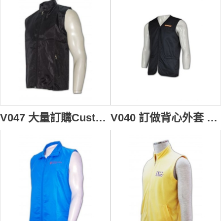
V047 大量訂購Customize男背心 訂製拉鏈背心褸 自訂背心外套款式 背心批發商HK
V040 訂做背心外套 自訂背心褸紙樣 訂購黑色背心褸點襯 男背心外套製作公司