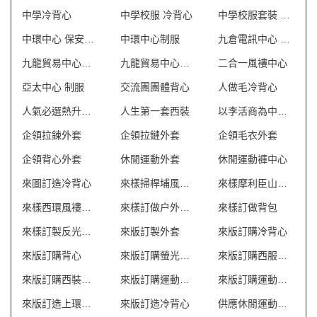
中學冷背心
中學校服 冷背心
中學校服套裝 澳門
中環中心 保安制服
中環中心制服
九倉電訊中心 保安制服
九龍貿易中心一座 保安制服
九龍貿易中心二座 保安制服
二合一風褸中心
亞太中心 制服
交流團團體背心
人做毛冷背心
人氣必選熱升華外套
人生第一套西裝
以李活商為中心制服
企領拉鍊外套
企領拉鏈外套
企領毛衣外套
企領背心外套
休閒運動外套
休閒運動褲中心
來圖訂造冷背心
來樣掃桿埔風褸外套
來樣摩利臣山風褸外套
來樣西環風褸外套
來樣訂做户外背包
來樣訂做背包
來樣訂製反光背心 澳門
來版訂製外套
來版訂購冷背心
來版訂購背心
來版訂購螢光背心
來版訂購西服套裝
來版訂購西裝套裝
來版訂購運動外套
來版訂購運動衫外套
來版訂造上環衛衣外套
來版訂造冷背心
供應休閒運動套裝