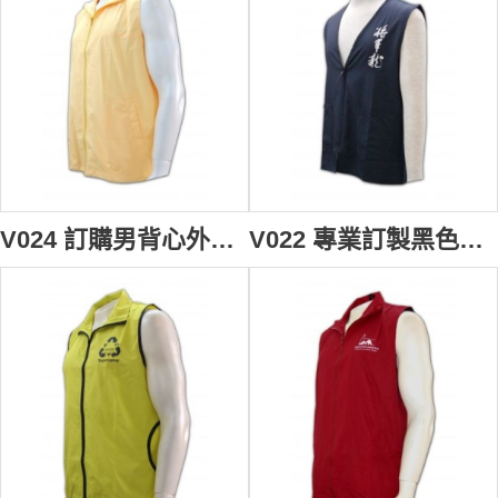
V024 訂購男背心外套 safety vest 背心外套 襯 訂造團體純色背心褸 背心外套批發
V022 專業訂製黑色男背心褸 訂購團體開胸背心外套 設計背心款式 cheap vest vest design 背心批發商