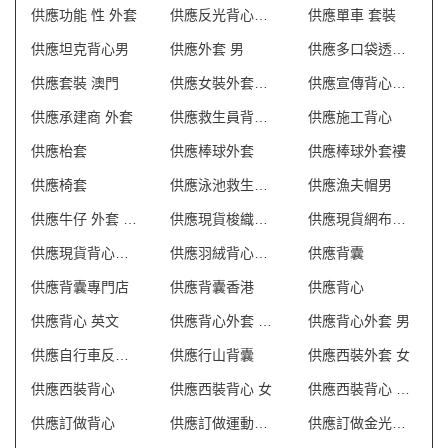
供應功能 性 外套
供應反光背心外套
供應單車 套裝
供應坦克背心男
供應外套 男
供應多口袋透氣網狀背心
供應套裝 澳門
供應女裝外套批發
供應宣傳背心外套
供應承建商 外套
供應救生員背心T恤
供應施工背心
供應枱套
供應棒球外套
供應棒球外套褸
供應椅套
供應泳池救生員防曬背心
供應漁夫帽男
供應牛仔 外套 英文
供應現貨梭織反光背心
供應現貨網布反光背心
供應現貨背心外套
供應羽絨背心外套
供應背囊
供應背囊專門店
供應背囊香港
供應背心
供應背心 英文
供應背心外套 澳門
供應背心外套 男
供應自行車反光背心
供應行山背囊
供應西裝外套 女
供應西裝背心
供應西裝背心 女
供應西裝背心 香港
供應訂做背心
供應訂做運動外套
供應訂做金光絨外套