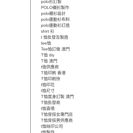
polo衫訂製
POLO襯衫製作
polo襯衫設計
polo運動衫布料
polo運動衫訂造
shirt 衫
t 恤批發及製造
tee恤
Tee恤訂做 澳門
T恤 diy
T恤 澳門
t恤供應商
T恤印刷 香港
T恤印刷快
t恤印花
t恤尺寸
T恤度身訂製 澳門
T恤批發商
t恤直噴
T恤穿搭女專門店
T恤穿搭男供應商
t恤絲印公司
t恤製作