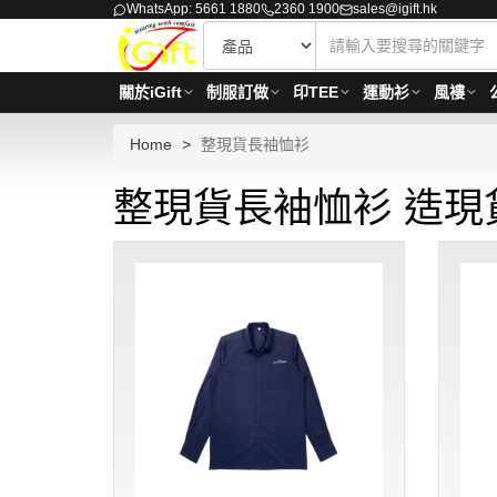
WhatsApp: 5661 1880
2360 1900
sales@igift.hk
關於iGift
制服訂做
印TEE
運動衫
風褸
Home
整現貨長袖恤衫
整現貨長袖恤衫 造現