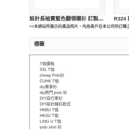
設計長袖寶藍色翻領襯衫 訂製修身恤衫 制服恤衫設計 Logo繡花 航空服務研究中心恤衫 恤衫專門店 R430
<<本網站所展示的產品照片，均為客戶在本公司所訂購之
標籤
T恤價格
3XL T恤
cheap Polo衫
CUHK T恤
diy單車衫
diy熱門 polo 衫
DIY自行車衫
DIY設計線衫款式
HKBU T恤
HKSU T恤
LING U T恤
polo shirt 衫