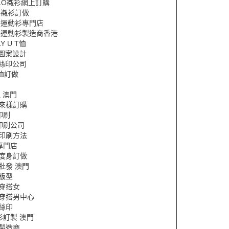
LO襯衫網上訂購
lo襯衫訂做
lo運動衫專門店
lo運動衫製造商香港
Y U T恤
恤圖案設計
恤絲印公司
e恤訂做
恤 澳門
恤來樣訂購
印刷
印刷公司
恤印刷方法
專門店
恤度身訂做
批發 澳門
版型
穿搭女
恤穿搭男中心
絲印
衫訂製 澳門
製造商