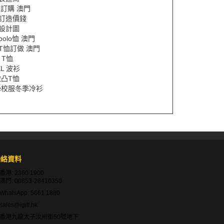
恤訂購 澳門
恤訂造價錢
設計圖
polo恤 澳門
T恤訂做 澳門
 T恤
XL 波衫
凸T恤
學校服冬季冷衫
聯絡資料
香港:
2360 1900
澳門:
00853-28410350
WhatsApp:
5661 1880
sales@igift.hk
香港九龍太子汝州街50號地下