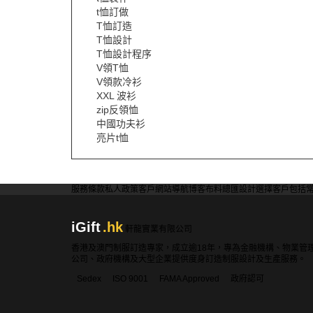
t恤訂做
T恤訂造
T恤設計
T恤設計程序
V領T恤
V領款冷衫
XXL 波衫
zip反領恤
中國功夫衫
亮片t恤
服務條款
私人政策
客戶
網站導航
博客
布料總匯
設計選擇
客戶包括
iGift
.hk
軒龍實業有限公司
香港及澳門制服訂造專家，成立逾18年，專為金融機構、物業管
公司、政府機構及大型企業提供度身訂造制服設計及生產服務。
Sedex
ISO 9001
FAMA Approved
政府認可