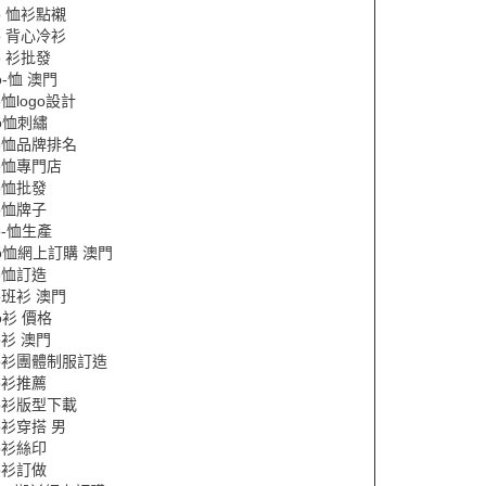
lo 恤衫點襯
lo 背心冷衫
lo 衫批發
lo-恤 澳門
lo恤logo設計
lo恤刺繡
lo恤品牌排名
lo恤專門店
lo恤批發
lo恤牌子
lo-恤生產
lo恤網上訂購 澳門
lo恤訂造
lo班衫 澳門
lo衫 價格
lo衫 澳門
lo衫團體制服訂造
lo衫推薦
lo衫版型下載
lo衫穿搭 男
lo衫絲印
lo衫訂做