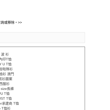
詢或移除。>>
號 波 衫
內印T恤
Y U T恤
y 啦啦隊衫
Y恤衫 澳門
y班衫圖案
Y西服衫
e size長褲
PU T恤
UST T恤
der承建商 T恤
o T恤衫