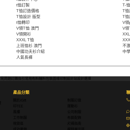
t恤訂製
T-
T恤訂造價格
T
T恤設計 版型
T恤
t恤轉印
V領
V領T恤 澳門
V領
V領開衫
XXL
XXXL T恤
XX
上班恤衫 澳門
不激
中國功夫衫介紹
中
人氣長褲
常見問題
訂購指引
常用布料
輔料包裝
圖樣印制
設計站
設計選擇
產品分類
關於iGift
制服訂做
理
印TEE
運動衫
風褸
公司制服
工作制服
布藝配飾
現貨區
尺碼指南
成功案例
模特展示區