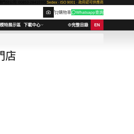
澳門分公司: 00853-28410350
Sedex · ISO 9001 · 政府認可供應商
購物車
Whatsapp查詢
模特展示區
下載中心
完整目錄
EN
門店
Browse