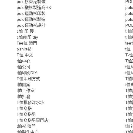
polo衫香港製做
PO
polo襯衫製造商HK
po
polo運動衫印製
po
polo運動衫製造
po
polo運動衫設計
POL
t 恤 印 製
t 
t 恤絲印 diy
t 
Tee恤 澳門
te
t-shirt衫
t恤
T恤 中文
T-
t恤中心
T
t恤公司
t恤
t恤印刷DIY
t恤
T恤印刷方式
T
t恤圖案
t恤
t恤工作室
T
t恤批發
T恤
T恤批發深水埗
T恤
T恤穿搭
T恤
T恤穿搭男
T
T恤穿搭男專門店
T恤
t恤衫 澳門
t恤
t恤製作中心
T恤