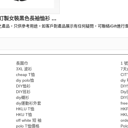
R324 訂製女裝黑色長袖恤衫 設計繡花LOGO恤衫 恤衫供應商 家電 電器 銷售 中山領
產品，只供參考用途。如客戶對產品展示有任何疑問，可聯絡iGift進行查
長圍巾
1 
3XL 波衫
7天
cheap T恤
CIT
diy polo恤
di
DIY恤衫
DI
DIY班衫
Di
diy襯衫
DI
diy運動衫外套
fre
HKLU T恤
HK
HKU T恤
HK
off white 短 袖
or
polo T恤價格
Pol