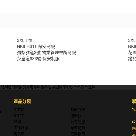
3XL T恤
3X
NKIL 6311 保安制服
NK
棗梨雅道3號 物業管理會所制服
花園
英皇道633號 保安制服
謝斐
常見問題
訂購指引
常用布料
輔料包裝
圖樣印制
設計站
設計選擇
產品分類
關於iGift
制服訂做
理
印TEE
運動衫
風褸
公司制服
工作制服
布藝配飾
現貨區
尺碼指南