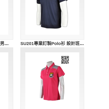
SU202 訂購校服制服 訂做男裝Polo衫 設計Polo款式 訂製運動校服 校服製造商HK
SU201專業訂製Polo衫 設計班衫款式 香港校服 訂購團體校服短袖衫 自製校服制服 校服批發商HK