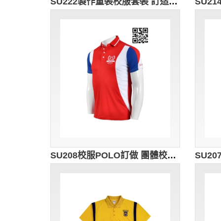
SU222製作童裝校服套裝 訂造度身校服款式 男童夏天吊帶校服 自訂校服款式 校服專門店
SU208校服POLO訂做 團體校服POLO恤 度身訂造校服Polo恤 校友會 舊生紀念 校服Polo恤供應商 校服Polo恤專門店HK