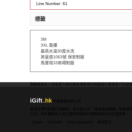
Line Number: 61
標籤
3M
3XL 風褸
最高水溫30度水洗
英皇道1063號 保安制服
馬寶塔33商場制服
服務條款
私人政策
客戶
網站導航
博客
布料總匯
設計選擇
客戶包括
iGift
.hk
軒龍實業有限公司
香港及澳門制服訂造專家，成立逾18年，專為金融機構、物業管
公司、政府機構及大型企業提供度身訂造制服設計及生產服務。
Sedex
ISO 9001
FAMA Approved
政府認可