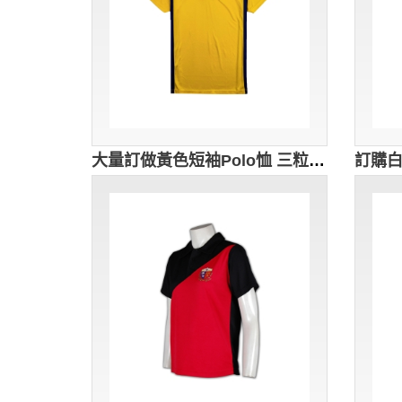
大量訂做黃色短袖Polo恤 三粒鈕扣 來樣訂做學校團隊服 校服派對 校服網上訂購 訂購學校籃球服 校服店 澳洲 SU204