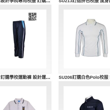
SU214設計學院專用校服 訂購學生用校服 澳洲中小學校服 自訂大碼校服 校服專營hk
SU207訂購學校運動褲 設計運動褲款式 跑步運動長褲 訂購團體校服褲 運動校服褲批發HK