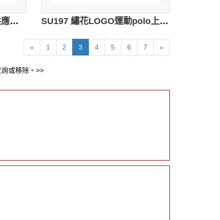
SU198 休閒撞色polo衫 供應訂購 繡花logo制服polo衫 運動制服款式polo衫 polo衫網站
SU197 繡花LOGO運動polo上衣 設計訂造 校服polo上衣 拼布撞色polo衫 polo衫製造商
«
1
2
3
4
5
6
7
»
詢或移除。>>