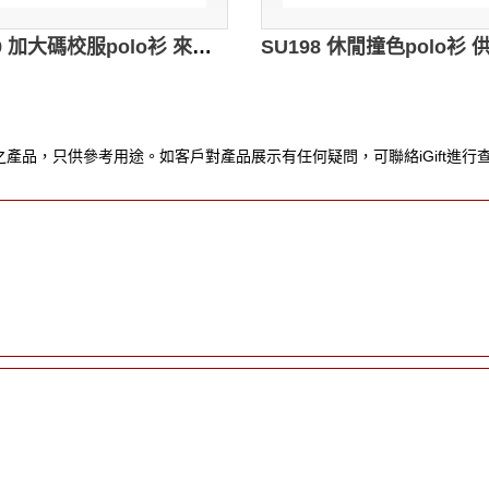
SU199 加大碼校服polo衫 來樣訂做 團體繡花運動制服polo衫 logo設計polo衫 校服polo衫專門店
產品，只供參考用途。如客戶對產品展示有任何疑問，可聯絡iGift進行查