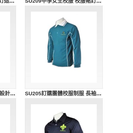
SU213訂造拼色校服 度身訂造校服 PE衫 體育衫 運動服 設計大碼校服 校友會 舊生紀念 校服制服公司
SU209中學女生校服 校服裙訂造 校服經典款式 中學校服團體訂購 校服中心
SU206訂購白色Polo校服 設計純色Polo校服款式 專業訂製香港校服 校服派對 校服專門店HK
SU205訂購團體校服制服 長袖Polo校服制服 設計校服款式 全港校服樣式 校服供應商HK