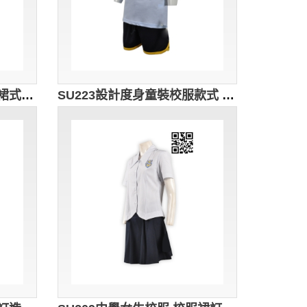
SU224自訂校服款式 訂做裙式校服套裝 博才小學 女童夏天校服 百褶裙 設計校服款式 校服製造商
SU223設計度身童裝校服款式 訂製運動服校服款式 博才小學 夏天體育校服 自製校服款式 校服供應商