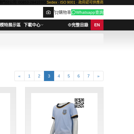
澳門分公司: 00853-28410350
Sedex · ISO 9001 · 政府認可供應商
購物車
Whatsapp查詢
模特展示區
下載中心
完整目錄
EN
Browse
«
1
2
3
4
5
6
7
»