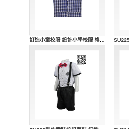
訂造小童校服 設計小學校服 格仔 澳洲 學校 校服 大量訂造小學校服 校服制服公司 SU227