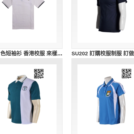
訂購白色短袖衫 香港校服 來樣訂做Polo校服 校友會 舊生紀念 設計男裝Polo短袖衫 校服制服批發 澳洲 高中 校服 SU203