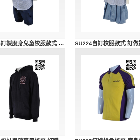
SU225訂製度身兒童校服款式 自訂兒童男裝校服款式 博才小學 男童夏天恤衫校服 設計校服款式 校服專營