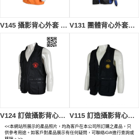
V145 攝影背心外套 度身訂製 輕薄拉鏈背心外套 團體活動背心外套 背心外套香港公司
V131 團體背心外套保安建築行業背心 背心外套供應商
V124 訂做攝影背心外套 自製黑色背心褸 多口袋透氣網狀背心 網狀釣魚背心 戰術背心 多功能工作背心 設計背心外套中心 攝影背心 背心褸生產商HK
V115 訂造攝影背心外套 攝釣魚背心 背心外套來樣訂做 自訂背心外套款式
<<本網站所展示的產品照片，均為客戶在本公司所訂購之產品，只
供參考用途。如客戶對產品展示有任何疑問，可聯絡iGift進行查詢或
移除。>>