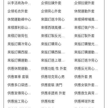
以李活商為中心制服
企領拉鍊外套
企領拉鏈外套
企領毛衣外套
企領背心外套
休閒運動外套
休閒運動褲中心
來圖訂造冷背心
來樣掃桿埔風褸外套
來樣摩利臣山風褸外套
來樣西環風褸外套
來樣訂做户外背包
來樣訂做背包
來樣訂製反光背心 澳門
來版訂製外套
來版訂購冷背心
來版訂購背心
來版訂購螢光背心
來版訂購西服套裝
來版訂購西裝套裝
來版訂購運動外套
來版訂購運動衫外套
來版訂造上環衛衣外套
來版訂造冷背心
供應休閒運動套裝
供應功能 性 外套
供應反光背心外套
供應單車 套裝
供應坦克背心男
供應外套 男
供應多口袋透氣網狀背心
供應套裝 澳門
供應女裝外套批發
供應宣傳背心外套
供應承建商 外套
供應救生員背心T恤
供應施工背心
供應枱套
供應棒球外套