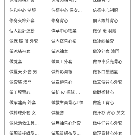
保暖夾棉外套
保暖夾棉背心
保暖背心
信和中心 制服
信德中心 保安制服
信德中心制服
修身夾棉外套
修身背心
個人設計背心
個人設計運動外套
偉華中心物業管理會所制服
做保 暖 羽絨 外套
做保 暖 薄 外套
做內搭背心裙
做冰紗袖套
做冰絲袖套
做冰袖套
做冷外套 澳門
做凳套
做員工外套
做單車反光背心
做夏天 外套 男
做外影海報
做多口袋透氣網狀背心
做套裝 澳門
做宣傳背心
做宣傳背心外套
做工程背心
做彷 皮 棒球 外套 訂 製
做戰術背心
做承建商 外套
做救生員背心T恤
做施工背心
做棒球外套 女
做檯套
做汗衫 背心 英文
做泳池救生員防曬背心
做無袖背心外套
做牛仔背心外套
做現貨梭織反光背心
做現貨網布反光背心
做現貨背心外套