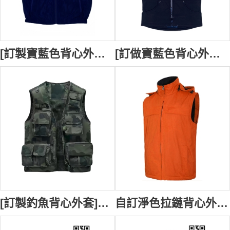
[訂製寶藍色背心外套] | 自訂收納名牌扣 | 拉鏈袋口款式設計背心外套 | 背心專門店 V235
[訂做寶藍色背心外套] | 個人設計單唇拉鏈袋口款式設計 | 連帽設計可拆卸 | 多功能袋口背心外套 | 犬隻訓練師背心外套 V233
[訂製釣魚背心外套]｜設計戰術背心外套｜多功能袋口背心外套專門店 SKV070
自訂淨色拉鏈背心外套 網裡 可卸拆帽款式設計 加絨背心外套中心 SKV067