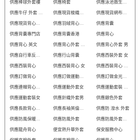
供應棒球外套褸
供應椅套
供應泳池救生員防曬背心
供應牛仔 外套 英文
供應現貨梭織反光背心
供應現貨網布反光背心
供應現貨背心外套
供應羽絨背心外套
供應背囊
供應背囊專門店
供應背囊香港
供應背心
供應背心 英文
供應背心外套 澳門
供應背心外套 男
供應自行車反光背心
供應行山背囊
供應西裝外套 女
供應西裝背心
供應西裝背心 女
供應西裝背心 香港
供應訂做背心
供應訂做運動外套
供應訂做金光絨外套
供應連帽背心外套
供應運動外套女
供應運動套裝 英文
供應運動套裝女
供應針織外套男
供應銀色外套
供應長款背心外套
供應長袖英倫外套
供應防 潑水 外套
供應防風保暖外套
供應防風外套
供應防風外套英文
供應龍舟背心
便宜熱升華外套
保安服務中心