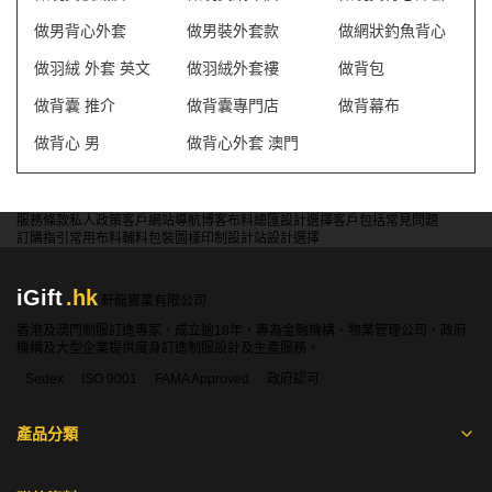
做男背心外套
做男裝外套款
做網狀釣魚背心
做羽絨 外套 英文
做羽絨外套褸
做背包
做背囊 推介
做背囊專門店
做背幕布
做背心 男
做背心外套 澳門
服務條款
私人政策
客戶
網站導航
博客
布料總匯
設計選擇
客戶包括
常見問題
訂購指引
常用布料
輔料包裝
圖樣印制
設計站
設計選擇
iGift
.hk
軒龍實業有限公司
香港及澳門制服訂造專家，成立逾18年，專為金融機構、物業管理公司、政府
機構及大型企業提供度身訂造制服設計及生產服務。
Sedex
ISO 9001
FAMA Approved
政府認可
產品分類