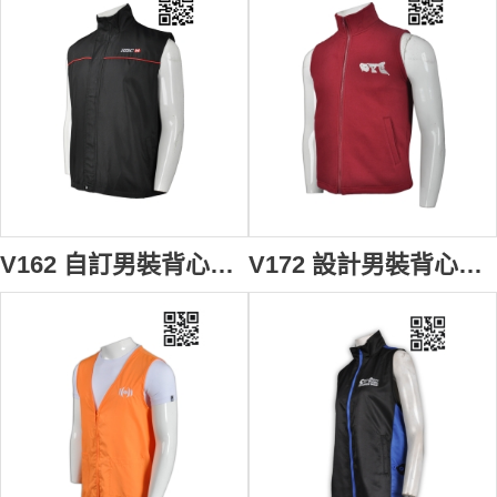
V162 自訂男裝背心外套款式 訂造LOGO背心外套款式 冇袖風褸 金融機構 銀行背心 設計背心外套款式 背心外套專門店
V172 設計男裝背心外套款式 訂做LOGO背心外套款式 針織衛衣背心 自訂背心外套款式 背心外套廠房