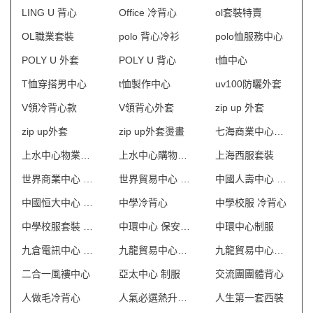
LING U 背心
Office 冷背心
ol套裝特賣
OL職業套裝
polo 背心冷衫
polo恤服務中心
POLY U 外套
POLY U 背心
t恤中心
T恤穿搭男中心
t恤製作中心
uv100防曬外套
V領冷背心款
V領背心外套
zip up 外套
zip up外套
zip up外套燙畫
七海商業中心制服
上水中心物業管理會所制服
上水中心購物商場制服
上海西服套裝
世界商業中心 保安制服
世界貿易中心 保安制服
中國人壽中心 保安制服
中國恒大中心 保安制服
中學冷背心
中學校服 冷背心
中學校服套裝 澳門
中環中心 保安制服
中環中心制服
九倉電訊中心 保安制服
九龍貿易中心一座 保安制服
九龍貿易中心二座 保安制服
二合一風褸中心
亞太中心 制服
交流團團體背心
人做毛冷背心
人氣必選熱升華外套
人生第一套西裝