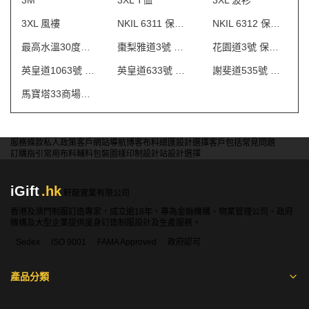
3M
3XL T恤
3XL 波衫
3XL 風褸
NKIL 6311 保安制服
NKIL 6312 保安制服
最高水溫30度水洗
棗梨雅道3號 物業管理會所制服
花園道3號 保安制服
英皇道1063號 保安制服
英皇道633號 保安制服
謝斐道535號 保安制服
馬寶塔33商場制服
服務條款
私人政策
客戶
網站導航
博客
布料總匯
設計選擇
客戶包括
常見問題
訂購指引
常用布料
輔料包裝
圖樣印制
設計站
設計選擇
iGift
.hk
軒龍實業有限公司
香港及澳門制服訂造專家，成立逾18年，專為金融機構、物業管理公司、政府
機構及大型企業提供度身訂造制服設計及生產服務。
Sedex
ISO 9001
FAMA Approved
政府認可
產品分類