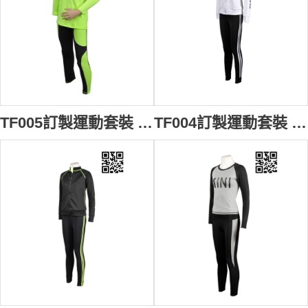
TF005訂製運動套裝 訂做緊身運動套 螢光運動套服 來樣訂做運動套裝製造商HK
TF004訂製運動套裝 自製團體運動服 設計緊身運動套裝款式 訂購跑步運動套裝公司 緊身運動裝專門店HK