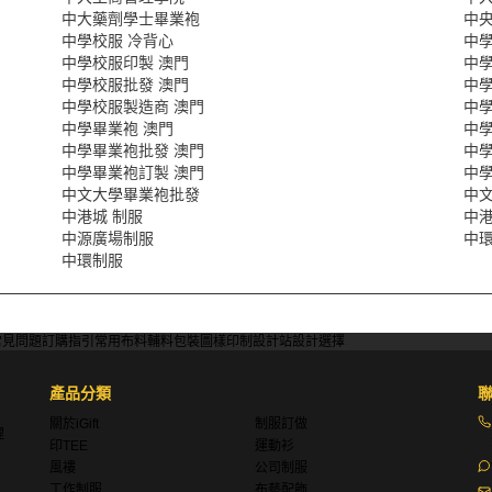
中大藥劑學士畢業袍
中
中學校服 冷背心
中學
中學校服印製 澳門
中學
中學校服批發 澳門
中學
中學校服製造商 澳門
中學
中學畢業袍 澳門
中學
中學畢業袍批發 澳門
中
中學畢業袍訂製 澳門
中學
中文大學畢業袍批發
中
中港城 制服
中
中源廣場制服
中環
中環制服
常見問題
訂購指引
常用布料
輔料包裝
圖樣印制
設計站
設計選擇
產品分類
關於iGift
制服訂做
理
印TEE
運動衫
風褸
公司制服
工作制服
布藝配飾