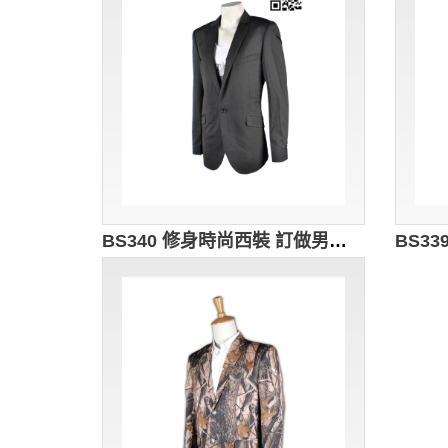
BS340 修身時尚西裝 訂做男西裝外套 西裝外套搭配 團體行政西裝 西裝褸 袖長 西裝款式設計 男西裝 brand 公司西裝專門店