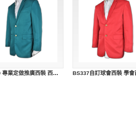
BS339 專業定做推廣西裝 西裝服務中心 團購西裝外套 西裝供應商 司儀西裝