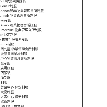
LY U畢業袍供應商
pCorn 2制服
sidence譽88物業管理會所制服
vannah 物業管理會所制服
Town制服
e Avery 物業管理會所制服
e Parkside 物業管理會所制服
wer LKF制服
VA 物業管理會所制服
 more制服
號西九龍 物業管理會所制服
天後蘋果商業場制服
水中心物業管理會所制服
水匯制服
水廣場制服
海西服裝
葵涌制服
界制服
界貿易中心 保安制服
信大廈制服
國人壽中心 保安制服
國武術制服
大理科博士畢業袍