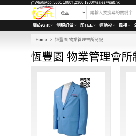
WhatsApp: 5661 1880
2360 1900
sales@igift.hk
關於iGift
制服訂做
印TEE
運動衫
風褸
Home
恆豐園 物業管理會所制服
恆豐園 物業管理會所