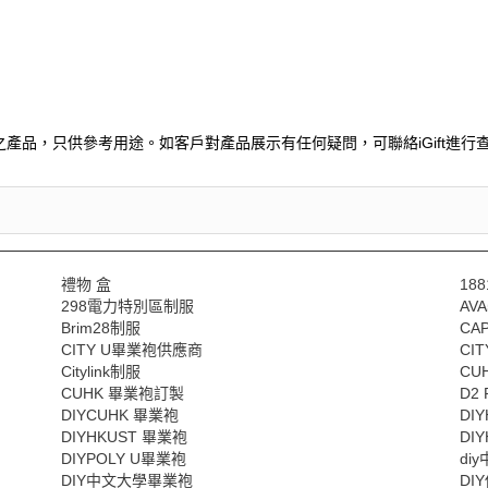
產品，只供參考用途。如客戶對產品展示有任何疑問，可聯絡iGift進行查
禮物 盒
188
298電力特別區制服
AV
Brim28制服
CA
CITY U畢業袍供應商
CI
Citylink制服
CU
CUHK 畢業袍訂製
D2 
DIYCUHK 畢業袍
DI
DIYHKUST 畢業袍
DI
DIYPOLY U畢業袍
di
DIY中文大學畢業袍
DI