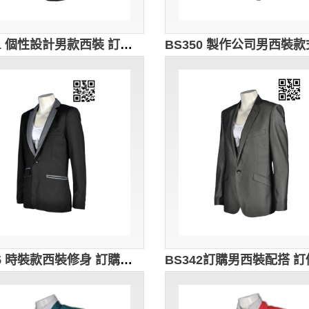
BS351 個性設計男款西裝 訂購修身西裝外套 度身訂造西裝外套 西裝hk中心 荷里活西裝 謝師宴西裝 上台領獎 西裝
BS345 時裝款西裝修身 訂購團體西裝 男西裝配搭 男西裝褸 行政西裝專門店 男士西裝供應商HK 西裝平肩線