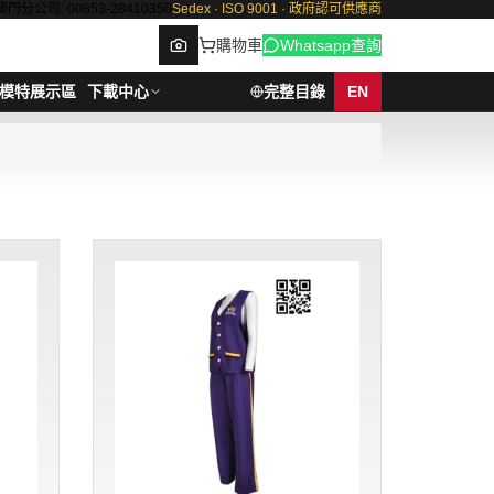
澳門分公司: 00853-28410350
Sedex · ISO 9001 · 政府認可供應商
購物車
Whatsapp查詢
模特展示區
下載中心
完整目錄
EN
Browse