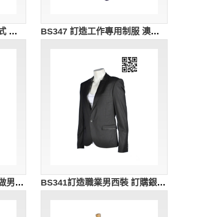
BS350 製作公司男西裝款式 訂做男西裝款式 旅遊接待 導遊制服 旅行社制服 設計男西裝款式 西裝製衣廠
BS347 訂造工作專用制服 澳洲遊樂場 主題公園工作人員制服 馬甲背心 西裝背心 公司制服中心 庄荷制服 啤牌 西裝
BS342訂購男西裝配搭 訂做男西裝外套 西裝褸 袖長 男西裝 brand 訂造男性西裝 西裝外套專門店
BS341訂造職業男西裝 訂購銀行西裝外套 設計西裝外套款式 訂造男西裝褸 平做西裝供應商