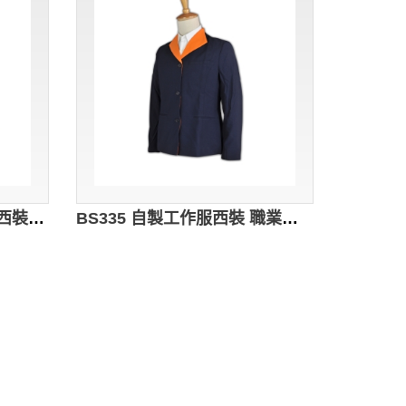
BS337自訂球會西裝 學會西裝度身訂造 西裝搭配 訂做西裝外套 西裝供應商
BS335 自製工作服西裝 職業外套西裝 貼服 輕巧 冇肩墊 度身訂製西裝外套 西裝公司