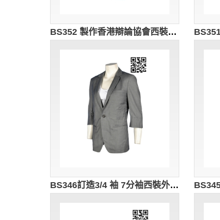
BS352 製作香港辯論協會西裝 訂購大碼西裝外套 來樣訂造西裝 西裝製衣廠 信用卡西裝 香港 平價 西裝
BS346訂造3/4 袖 7分袖西裝外套男士西裝款式訂製西裝外套中心訂購團體男士西裝 西裝外套製造商HK