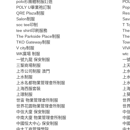
polo衫團體制服訂造
PO
POLY U畢業袍訂製
Po
QRE Plaza制服
Re
Salon制服
Sa
soc tee印制
T 
tee shirt印刷服務
Th
The Parkside Place制服
Th
TKO Gateway制服
To
V city制服
VI
WK廣場 制服
wtc
一號九龍 保安制服
一
三聖商場制服
上
上市公司制服 澳門
上
上水制服
上
上水名都物業管理會所制服
上
上海西服套裝
上
上環制服
上
世宙 物業管理會所制服
世
世界花園物業管理會所制服
世
中信大廈 保安制服
中
中南大廈 物業管理會所制服
中
中國恒大中心 保安制服
中
中大工商管理學院
中