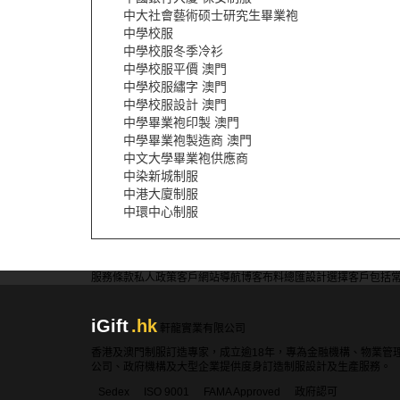
中大社會藝術硕士研究生畢業袍
中學校服
中學校服冬季冷衫
中學校服平價 澳門
中學校服繡字 澳門
中學校服設計 澳門
中學畢業袍印製 澳門
中學畢業袍製造商 澳門
中文大學畢業袍供應商
中染新城制服
中港大廈制服
中環中心制服
服務條款
私人政策
客戶
網站導航
博客
布料總匯
設計選擇
客戶包括
iGift
.hk
軒龍實業有限公司
香港及澳門制服訂造專家，成立逾18年，專為金融機構、物業管
公司、政府機構及大型企業提供度身訂造制服設計及生產服務。
Sedex
ISO 9001
FAMA Approved
政府認可