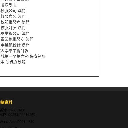
央廣場制服
校服公司 澳門
校服套裝 澳門
校服批發商 澳門
校服訂製 澳門
畢業袍公司 澳門
學畢業袍批發商 澳門
畢業袍設計 澳門
文大學畢業袍訂製
港城第一至第六座 保安制服
中心 保安制服
聯絡資料
香港:
2360 1900
澳門:
00853-28410350
WhatsApp:
5661 1880