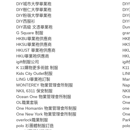
DIY城市大學畢業袍
DI
DIY樹仁大學畢業袍
DI
DIY粉嶺大學畢業袍
DI
DIY西服衫
DI
DIY高級 文憑畢業袍
Du
G Square 制服
gran
HKBU畢業袍供應商
HK
HKSU畢業袍供應商
HK
HKUST 畢業袍供應商
HK
HKU畢業袍供應商
HK
igift制服公司
ig
K 11購物更多術館 制服
K1
Kids City Outlet制服
LI
LING U畢業袍訂製
Man
MONTEREY 物業管理會所制服
Na
NKIL 6311 保安制服
NK
Ocean One 物業管理會所制服
Oce
OL職業套裝
On
One Homantin 物業管理會所制服
one
One New York 物業管理會所制服
One
overlock職業制服
Pa
polo 衫團體制服訂造
po