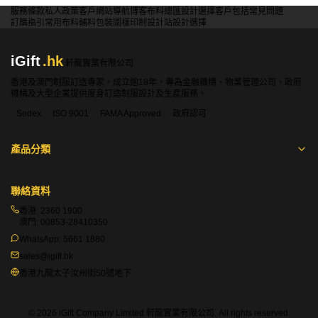
服務條款
私人政策
客戶
網站導航
博客
布料總匯
設計選擇
客戶包括
常見問題
訂購指引
常用布料
輔料包裝
圖樣印制
設計站
設計選擇
iGift
.hk
軒龍實業有限公司
香港及澳門制服訂造專家，成立逾18年，專為金融機構、物業管理公司、政府
機構及大型企業提供度身訂造制服設計及生產服務。
Sedex
ISO 9001
FAMA Approved
政府認可
產品分類
聯絡資料
香港:
2360 1900
澳門:
00853-28410350
WhatsApp:
5661 1880
sales@igift.hk
香港九龍太子汝州街50號地下
© 2026 iGift Company Limited 軒龍實業有限公司. All rights reserved.