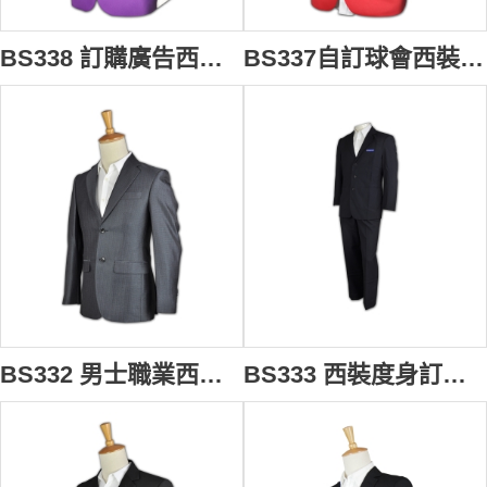
BS338 訂購廣告西裝 西裝款式 西裝外套個性訂造 西裝網站 矮肥 西裝
BS337自訂球會西裝 學會西裝度身訂造 西裝搭配 訂做西裝外套 西裝供應商
BS332 男士職業西服 修身緞面西裝 來版訂購西裝套裝 西裝專門店 領隊西裝 全撲西裝
BS333 西裝度身訂造 行政套裝設計 套裝搭配 專營西裝公司 信用卡西裝