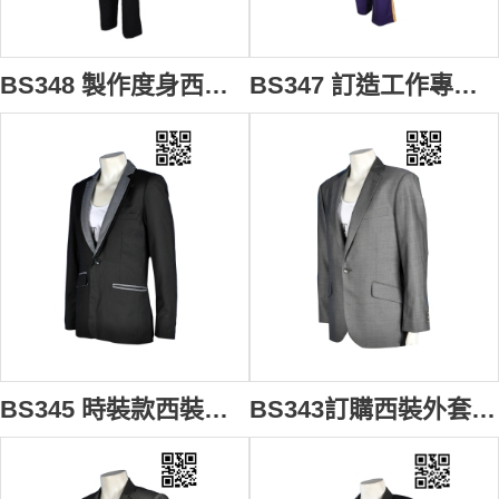
BS348 製作度身西裝款式 自訂男士西裝款式 訂做西裝款式 香港地產公司制服 物業管理 含羊毛西裝 西裝套裝 西裝製衣廠 保險從業員 保險地鋪制服
BS347 訂造工作專用制服 澳洲遊樂場 主題公園工作人員制服 馬甲背心 西裝背心 公司制服中心 庄荷制服 啤牌 西裝
BS345 時裝款西裝修身 訂購團體西裝 男西裝配搭 男西裝褸 行政西裝專門店 男士西裝供應商HK 西裝平肩線
BS343訂購西裝外套 男士西裝品牌 男西裝款式 西裝褸 袖長 訂造男西裝褸 西裝外套批發