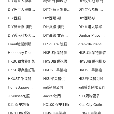
DIY浸會大學畢業袍
diy熱門 polo 衫
DIY牧師袍 澳門
DIY理工大學畢業袍
DIY粉嶺大學畢業袍
DIY背心風褸 澳門
DIY西服
DIY西服 襯
DIY西服衫
DIY貝雷帽 澳門
DIY風褸 澳門
DIY香港大學畢業袍
DIY香港科技大學畢業袍
DIY高級 文憑畢業袍
Dunbar Place 物業管理會所制服
Event職業制服
G Square 制服
granville identity 制服
Hennessy Road 保安制服
HKBU畢業袍供應商
HKBU畢業袍批發
HKBU畢業袍訂製
HKSU畢業袍供應商
HKSU畢業袍批發
HKSU畢業袍訂製
HKUST 畢業袍供應商
HKUST 畢業袍批發
HKUST 畢業袍訂製
HKU畢業袍供應商
HKU畢業袍訂製
HomeSquare制服
igift制服公司
igift螢光制服公司
J Senses制服
Jacket澳門
K 11購物更多術館 制服
K11 保安制服
KC100 保安制服
Kids City Outlet制服
LING U畢業袍供應商
LING U畢業袍批發
LING U畢業袍訂製