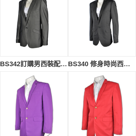
BS342訂購男西裝配搭 訂做男西裝外套 西裝褸 袖長 男西裝 brand 訂造男性西裝 西裝外套專門店
BS340 修身時尚西裝 訂做男西裝外套 西裝外套搭配 團體行政西裝 西裝褸 袖長 西裝款式設計 男西裝 brand 公司西裝專門店