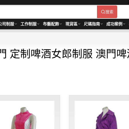
搜索
公司制服
工作制服
布藝配飾
現貨區
尺碼指南
成功案例
門 定制啤酒女郎制服 澳門啤