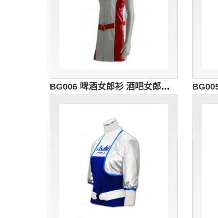
BG006 啤酒女郎衫 酒吧女郎短裙 酒吧女郎制服 訂造酒吧女郎制服公司