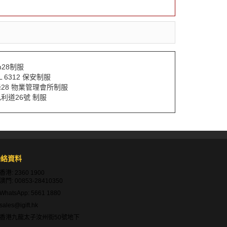
im28制服
IL 6312 保安制服
28 物業管理會所制服
利道26號 制服
聯絡資料
香港:
2360 1900
澳門:
00853-28410350
WhatsApp:
5661 1880
sales@igift.hk
香港九龍太子汝州街50號地下