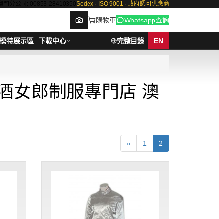
澳門分公司: 00853-28410350
Sedex · ISO 9001 · 政府認可供應商
購物車
Whatsapp查詢
模特展示區
下載中心
完整目錄
EN
酒女郎制服專門店 澳
Browse
«
1
2