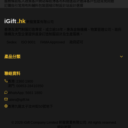
服務條款
私人政策
客戶
網站導航
博客
布料總匯
設計選擇
客戶包括
常見問題
訂購指引
常用布料
輔料包裝
圖樣印制
設計站
設計選擇
iGift
.hk
軒龍實業有限公司
香港及澳門制服訂造專家，成立逾18年，專為金融機構、物業管理公司、政府
機構及大型企業提供度身訂造制服設計及生產服務。
Sedex
ISO 9001
FAMA Approved
政府認可
產品分類
聯絡資料
香港:
2360 1900
澳門:
00853-28410350
WhatsApp:
5661 1880
sales@igift.hk
香港九龍太子汝州街50號地下
© 2026 iGift Company Limited 軒龍實業有限公司. All rights reserved.
網站地圖