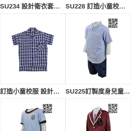
SU234 設計衛衣套裝校服 訂購日本幼兒園校服 度身訂造小童校服 校服供應商
SU228 訂造小童校服裙裝 網上下單裙裝校服 度身訂造女童校服 校服供應商
訂造小童校服 設計小學校服 格仔 澳洲 學校 校服 大量訂造小學校服 校服制服公司 SU227
SU225訂製度身兒童校服款式 自訂兒童男裝校服款式 博才小學 男童夏天恤衫校服 設計校服款式 校服專營