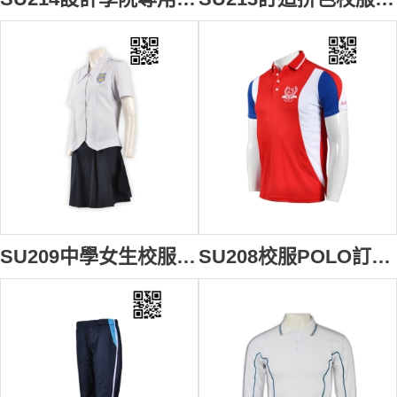
SU209中學女生校服 校服裙訂造 校服經典款式 中學校服團體訂購 校服中心
SU208校服POLO訂做 團體校服POLO恤 度身訂造校服Polo恤 校友會 舊生紀念 校服Polo恤供應商 校服Polo恤專門店HK