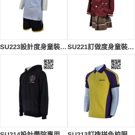
SU223設計度身童裝校服款式 訂製運動服校服款式 博才小學 夏天體育校服 自製校服款式 校服供應商
SU221訂做度身童裝校服 設計三件套校服 秋冬校服 百褶裙 自訂裙裝校服 校服製衣廠
SU214設計學院專用校服 訂購學生用校服 澳洲中小學校服 自訂大碼校服 校服專營hk
SU213訂造拼色校服 度身訂造校服 PE衫 體育衫 運動服 設計大碼校服 校友會 舊生紀念 校服制服公司