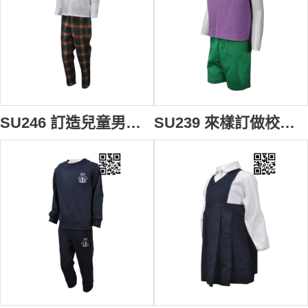
SU246 訂造兒童男裝校服 設計小童幼稚園校服 格仔長褲 定購褲裝男款幼兒園校服 校服製造商
SU239 來樣訂做校服款式 自製繡花LOGO校服款式 香港幼稚園 夏季校服 Greenfield 綠茵 製作校服款式 校服製造商