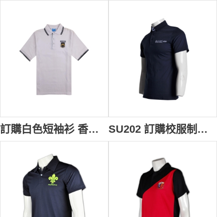
訂購白色短袖衫 香港校服 來樣訂做Polo校服 校友會 舊生紀念 設計男裝Polo短袖衫 校服制服批發 澳洲 高中 校服 SU203
SU202 訂購校服制服 訂做男裝Polo衫 設計Polo款式 訂製運動校服 校服製造商HK