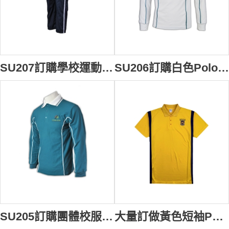
SU207訂購學校運動褲 設計運動褲款式 跑步運動長褲 訂購團體校服褲 運動校服褲批發HK
SU206訂購白色Polo校服 設計純色Polo校服款式 專業訂製香港校服 校服派對 校服專門店HK
SU205訂購團體校服制服 長袖Polo校服制服 設計校服款式 全港校服樣式 校服供應商HK
大量訂做黃色短袖Polo恤 三粒鈕扣 來樣訂做學校團隊服 校服派對 校服網上訂購 訂購學校籃球服 校服店 澳洲 SU204