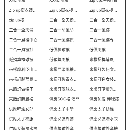
XXL 風褸
XXXL 風褸
Zip up班褸訂做
Zip up衛衣褸製造商hk
Zip up衛衣褸訂造
Zip up衛衣褸設計
zip up褸
三合一全天侯風褸
三合一全天侯風褸供應商
三合一全天侯風褸專賣店
三合一防風防水保溫風褸
二合一風褸
二合一風褸中心
二合一風褸供應商
二合一風褸專門店
二合一風褸批發商
低價棒球褸
低價風褸
低預算棒球褸
低預算風褸
來樣掃桿埔風褸外套
來樣摩利臣山風褸外套
來樣西環風褸外套
來樣訂製何文田風褸
來樣訂製荔景風褸
來樣訂製青衣風褸
來樣訂造女裝潛水褲
來版訂做帽子
來版訂做球衣波衫
來版訂購螢光風褸
來版訂購風褸
供應SOC褸 澳門
供應仿皮 棒球褸
供應啤酒女郎制服 澳門
供應太子中學校服
供應太子幼稚園校服
供應太子校服
供應女裝外套批發
供應女裝潛水衣
供應女裝潛水褲
供應棒球外套
供應棒球外套褸