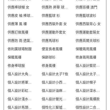
供應棒球帽 女
供應熱 昇華 球 衣
供應班褸 澳門
供應皮 袖 棒球 褸
供應籃球 衫
供應籃球波衫
供應薄 風 褸
供應西裝外套 女
供應西裝背心 女
供應訂做風褸
供應運動外套女
供應運動套裝女
供應防 雨 透氣 風 褸
供應馬球衫
供應高爾夫球衫
依利廣球場制服
便宜長者風褸
保暖兩用風褸
保暖風褸
保齡球衫
修身兩用風褸
修身棒球服
修身風褸
個人設計堅尼地城風褸
個人設計大角咀風褸
個人設計太子T恤
個人設計太子風褸
個人設計將軍澳風褸
個人設計小西灣風褸
個人設計帽子
個人設計彩虹風褸
個人設計油麻地風褸
個人設計深水埗風褸
個人設計淺水灣風褸
個人設計螢光風褸款
個人設計風褸款
個人設計馬頭角風褸
個性化三聖墟風褸
個性設計二合一風褸