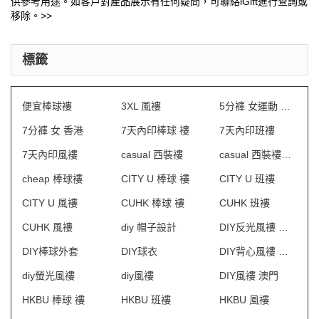
供參考用途。如客戶對產品展示有任何疑問，可聯絡iGift進行查詢或
移除。>>
標籤
便宜棒球褸
3XL 風褸
5分褲 女運動 訂做
7分褲 女 香港
7天內印棒球 褸
7天內印班褸
7天內印風褸
casual 西裝褸
casual 西裝褸車花
cheap 棒球褸
CITY U 棒球 褸
CITY U 班褸
CITY U 風褸
CUHK 棒球 褸
CUHK 班褸
CUHK 風褸
diy 帽子設計
DIY反光風褸 澳門
DIY棒球外套
DIY球衣
DIY背心風褸 澳門
diy螢光風褸
diy風褸
DIY風褸 澳門
HKBU 棒球 褸
HKBU 班褸
HKBU 風褸