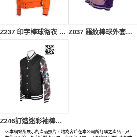
Z237 印字棒球衛衣 外賣 食品速遞外套制服 供應棒球衛衣 綿褸 女子 棒球 褸 棒球衛衣製造商
Z037 羅紋棒球外套訂造 拼接撞色棒球外套 女子 棒球 褸 綿褸 棒球外套供應訂做
Z246訂造迷彩袖棒球褸 訂製迷彩拼接外套 夾克立領韓版上衣 女子 棒球 褸 秋冬裝加絨衛衣 訂購團體衛衣公司
<<本網站所展示的產品照片，均為客戶在本公司所訂購之產品，只