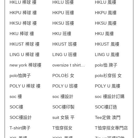
HKLU 棒球 褸
HKLU 班褸
HKLU 風褸
HKPU 棒球 褸
HKPU 班褸
HKPU 風褸
HKSU 棒球 褸
HKSU 班褸
HKSU 風褸
HKU 棒球 褸
HKU 班褸
HKU 風褸
HKUST 棒球 褸
HKUST 班褸
HKUST 風褸
LING U 棒球 褸
LING U 班褸
LING U 風褸
new york 棒球褸
oversize t shirt 女
polo恤 牌子
polo恤牌子
POLO衫 女
polo衫穿搭 女
POLY U 棒球 褸
POLY U 班褸
POLY U 風褸
soc 褸
soc 褸設計
soc 褸設計訂購
SOC褸
SOC褸印製
SOC褸訂造
SOC褸設計
suit 女裝 平
Tee定做 澳門
T-shirt牌子
T恤穿搭女
T恤穿搭女專門店