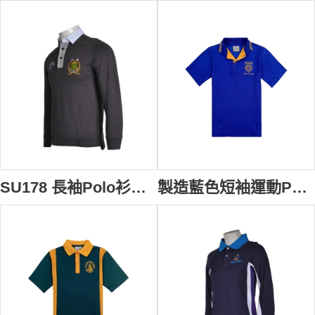
SU178 長袖Polo衫供應訂購 校服Logo繡花Polo衫 運動款式Polo衫 Polo衫香港公司
製造藍色短袖運動Polo恤 繡花運動POLO恤 來樣訂製 校服運動POLO恤 中小學生校服 校服專門店 扁機 織名 英文 SU177