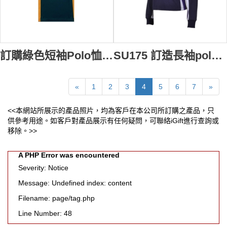
訂購綠色短袖Polo恤 撞色衫側 中小學生校服 設計訂造 POLO款運動校服 校服專門店 校服公司 澳洲 SU176
SU175 訂造長袖polo恤繡花校服款式polo恤 拼接撞色polo恤 校服polo恤公司
«
1
2
3
4
5
6
7
»
<<本網站所展示的產品照片，均為客戶在本公司所訂購之產品，只
供參考用途。如客戶對產品展示有任何疑問，可聯絡iGift進行查詢或
移除。>>
A PHP Error was encountered
Severity: Notice
Message: Undefined index: content
Filename: page/tag.php
Line Number: 48