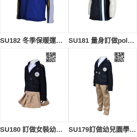
SU182 冬季保暖運動服 來款訂造 團體繡花運動外套 校服運動服選擇 校服運動服製造商
SU181 量身訂做polo校服 訂購學校制服 自製制服中心 學校制服專門店HK
SU180 訂做女裝幼兒園制服 訂購團體學校制服中心 訂做套裝校服供應商HK
SU179訂做幼兒園學校制服 訂購學校制服中心 訂製學生套裝制服 學校制服專門店HK