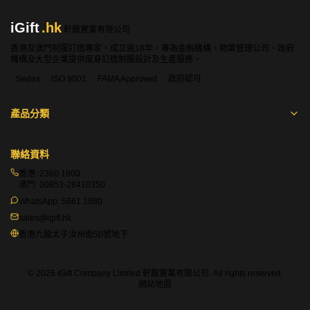
iGift
.hk
軒龍實業有限公司
香港及澳門制服訂造專家，成立逾18年，專為金融機構、物業管理公司、政府
機構及大型企業提供度身訂造制服設計及生產服務。
Sedex
ISO 9001
FAMA Approved
政府認可
產品分類
聯絡資料
香港:
2360 1900
澳門:
00853-28410350
WhatsApp:
5661 1880
sales@igift.hk
香港九龍太子汝州街50號地下
© 2026 iGift Company Limited 軒龍實業有限公司. All rights reserved.
網站地圖