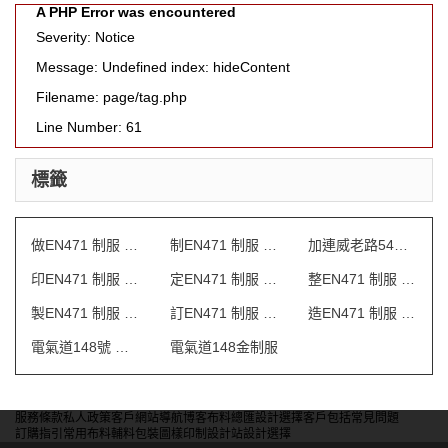
A PHP Error was encountered
Severity: Notice
Message: Undefined index: hideContent
Filename: page/tag.php
Line Number: 61
標籤
做EN471 制服 澳門
制EN471 制服 澳門
加連威老路54號 制服
印EN471 制服 澳門
定EN471 制服 澳門
整EN471 制服 澳門
製EN471 制服 澳門
訂EN471 制服 澳門
造EN471 制服 澳門
電氣道148號 保安制服
電氣道148金制服
服務條款
私人政策
客戶
網站導航
博客
布料總匯
設計選擇
客戶包括
常見問題
訂購指引
常用布料
輔料包裝
圖樣印制
設計站
設計選擇