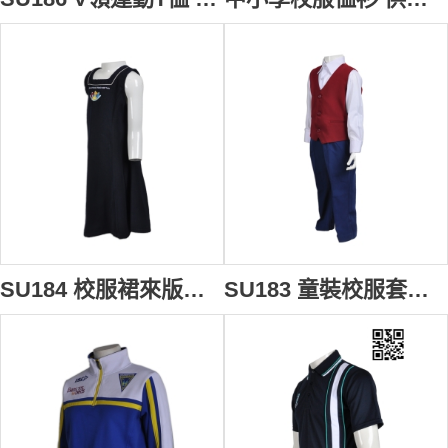
SU184 校服裙來版訂做 背心長款校服裙 繡花Logo背心裙 小學幼兒園校服設計 校服製造商
SU183 童裝校服套裝 度身訂製 小學三件套校服 套裝禮服設計選擇 校服供應商