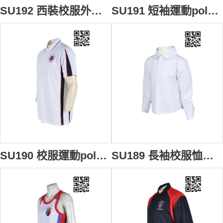
SU192 西裝校服外套 來版訂製 幼稚園西裝外套 校服西裝外套設計 西裝外套配搭 校服外套生產商
SU191 短袖運動polo上衣 度身訂做 LOGO繡花校服polo衫 polo衫選擇 polo批發商
SU190 校服運動polo上衣 來款訂製 加大碼運動polo衫 polo衫款式設計 polo衫生產廠家
SU189 長袖校服恤衫 在線訂購 幼稚園恤衫 制服恤衫設計恤衫 恤衫配搭 恤衫專門店