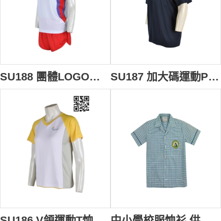
SU188 團體LOGO繡花運動套裝 度身訂製 田徑運動校服 運動款式校服設計 校服運動套裝應商
SU187 加大碼運動Polo衫 供應訂購 校服款式運動Polo衫 繡花Polo衫設計選擇 校服Polo衫香港公司
SU186 V領運動T恤 來版訂造 體育校服T恤 吸濕排汗校服T T恤專門店
中小學校服恤衫 供應訂購 學校Logo繡花恤衫格仔紋恤衫上衣 恤衫專門店 男兒 夏季 校服 SU185