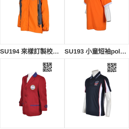
SU194 來樣訂製校服外套 訂造個性校服風褸 繡花logo校服 訂做帶帽校服 校服制服製造商HK
SU193 小童短袖polo上衣 設計訂造 兒童Polo訂做 小童軍制服polo衫 校服制服polo衫 校服polo衫公司