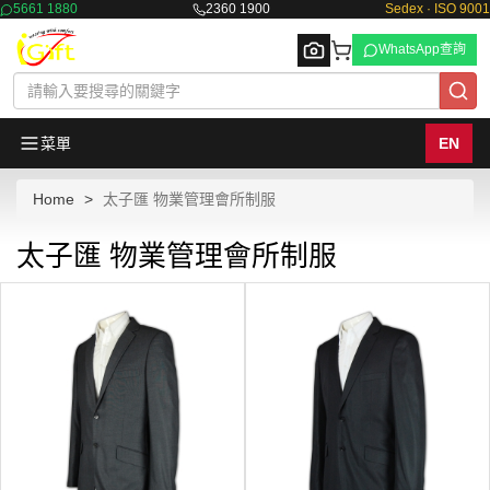
5661 1880
2360 1900
Sedex · ISO 9001
WhatsApp查詢
菜單
EN
Home
太子匯 物業管理會所制服
Browse
太子匯 物業管理會所制服