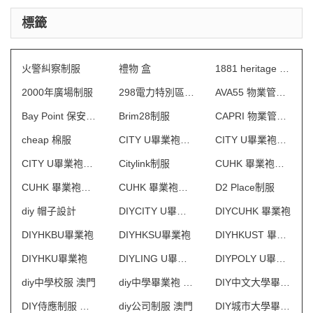
標籤
火警糾察制服
禮物 盒
1881 heritage 制服
2000年廣場制服
298電力特別區制服
AVA55 物業管理會所制服
Bay Point 保安制服
Brim28制服
CAPRI 物業管理會所制服
cheap 棉服
CITY U畢業袍供應商
CITY U畢業袍批發
CITY U畢業袍訂製
Citylink制服
CUHK 畢業袍供應商
CUHK 畢業袍批發
CUHK 畢業袍訂製
D2 Place制服
diy 帽子設計
DIYCITY U畢業袍
DIYCUHK 畢業袍
DIYHKBU畢業袍
DIYHKSU畢業袍
DIYHKUST 畢業袍
DIYHKU畢業袍
DIYLING U畢業袍
DIYPOLY U畢業袍
diy中學校服 澳門
diy中學畢業袍 澳門
DIY中文大學畢業袍
DIY侍應制服 澳門
diy公司制服 澳門
DIY城市大學畢業袍