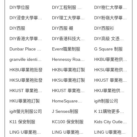
DIY學位服
DIY工程制服 澳門
DIY樹仁大學畢業袍
DIY浸會大學畢業袍
DIY理工大學畢業袍
DIY粉嶺大學畢業袍
DIY西服
DIY西服 襯
DIY西服衫
DIY香港大學畢業袍
DIY香港科技大學畢業袍
DIY高級 文憑畢業袍
Dunbar Place 物業管理會所制服
Event職業制服
G Square 制服
granville identity 制服
Hennessy Road 保安制服
HKBU畢業袍供應商
HKBU畢業袍批發
HKBU畢業袍訂製
HKSU畢業袍供應商
HKSU畢業袍批發
HKSU畢業袍訂製
HKUST 畢業袍供應商
HKUST 畢業袍批發
HKUST 畢業袍訂製
HKU畢業袍供應商
HKU畢業袍訂製
HomeSquare制服
igift制服公司
igift螢光制服公司
J Senses制服
K 11購物更多術館 制服
K11 保安制服
KC100 保安制服
Kids City Outlet制服
LING U畢業袍供應商
LING U畢業袍批發
LING U畢業袍訂製