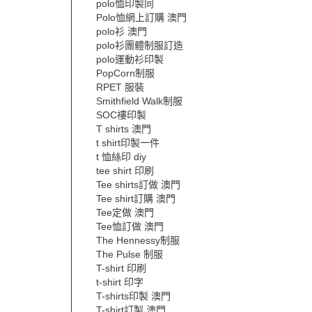
polo恤印製同
Polo恤網上訂購 澳門
polo衫 澳門
polo衫團體制服訂造
polo運動衫印製
PopCorn制服
RPET 服裝
Smithfield Walk制服
SOC褸印製
T shirts 澳門
t shirt印製一件
t 恤絲印 diy
tee shirt 印刷
Tee shirts訂做 澳門
Tee shirt訂購 澳門
Tee定做 澳門
Tee恤訂做 澳門
The Hennessy制服
The Pulse 制服
T-shirt 印刷
t-shirt 印字
T-shirts印製 澳門
T-shirt訂製 澳門