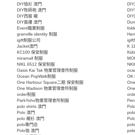
DIY恤衫 澳門
DI
DIY牧師袍 澳門
DI
DIY西服 襯
DI
DIY風褸 澳門
Du
Event職業制服
fol
granville identity 制服
He
igift制服公司
ig
Jacket澳門
K 
KC100 保安制服
Kid
miramall 制服
MO
NIKL 6512 保安制服
NK
Oasis Kai Tak 物業管理會所制服
oca
Ocean PopWalk制服
OK 
One Harbour Square二期 保安制服
On
One Madison 物業管理會所制服
On
order制服
or
ParkYoho物業管理會所制服
Pe
polo shirts 澳門
Pol
Polo 澳門
po
polo 襯衫 澳門
Pol
polo專門店
po
Polo恤 澳門
po