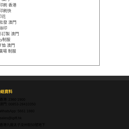
印刷 香港
印刷快
印花
批發 澳門
絲印
衫訂製 澳門
ity制服
T恤 澳門
廣場 制服
聯絡資料
香港:
2360 1900
澳門:
00853-28410350
WhatsApp:
5661 1880
sales@igift.hk
香港九龍太子汝州街50號地下