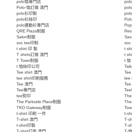
polo恤專門店
po
Polo-恤訂做 澳門
po
polo衫印製
po
polo衫絲印
Po
polo運動衫專門店
Po
QRE Plaza制服
Re
Salon制服
Sa
soc tee印制
so
t shirt 印 製
t s
T shirts訂做 澳門
t s
T Town制服
t 恤
t 恤絲印公司
Tai
Tee shirt 澳門
Tee
tee shirt印刷服務
tee
Tee 澳門
Te
Tee專門店
Te
tee熨印
Th
The Parkside Place制服
Th
TKO Gateway制服
To
t-shirt 印刷 一件
t-s
T-shirt 澳門
T-s
t-shirt印製
T-s
T-shirt訂造 澳門
T-