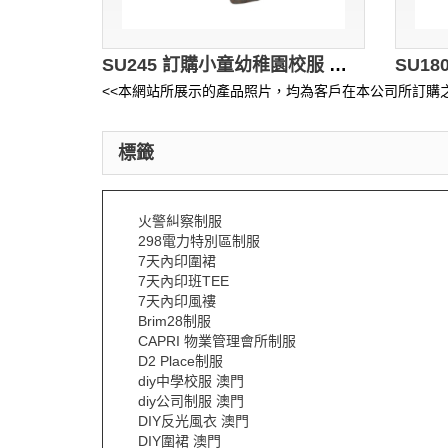
SU245 訂購小童幼稚園校服 設計幼稚園裙褲套裝 格仔短褲 大量訂造幼兒園校服 校服製衣廠
<<本網站所展示的產品照片，均為客戶在本公司所訂購之
標籤
火警糾察制服
298電力特別區制服
7天內印圍裙
7天內印班TEE
7天內印風褸
Brim28制服
CAPRI 物業管理會所制服
D2 Place制服
diy中學校服 澳門
diy公司制服 澳門
DIY反光風衣 澳門
DIY圍裙 澳門