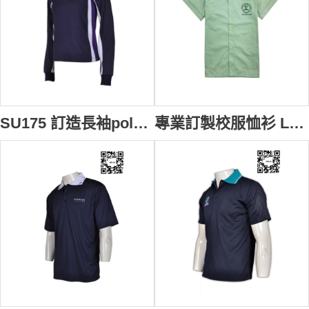
SU175 訂造長袖polo恤繡花校服款式polo恤 拼接撞色polo恤 校服polo恤公司
專業訂製校服恤衫 Logo繡花款式校服恤衫 校服造型選擇 校服恤衫專門店 伊斯蘭 SU174