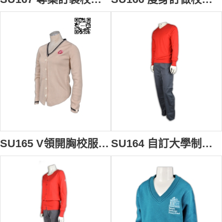
SU165 V領開胸校服冷外套 定製 團體繡花Logo冷外套 冷外套配搭 冷外套專門店
SU164 自訂大學制服搭配 印製logo校服 訂製校服款式 訂購團體制服 校服專門店