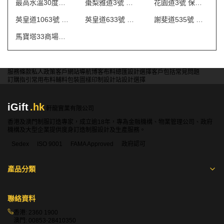
最高水溫30度水洗
棗梨雅道3號 物業管理會所制服
花園道3號 保安制服
英皇道1063號 保安制服
英皇道633號 保安制服
謝斐道535號 保安制服
馬寶塔33商場制服
服務條款
私人政策
客戶
網站導航
博客
布料總匯
設計選擇
客戶包括
常見問題
訂購指引
常用布料
輔料包裝
圖樣印制
設計站
設計選擇
iGift
.hk
軒龍實業有限公司
香港及澳門制服訂造專家，成立逾18年，專為金融機構、物業管理公司、政府
機構及大型企業提供度身訂造制服設計及生產服務。
Sedex
ISO 9001
FAMA Approved
政府認可
產品分類
聯絡資料
香港:
2360 1900
澳門:
00853-28410350