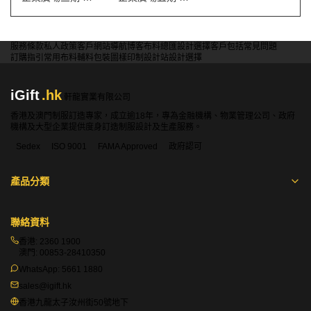
服務條款
私人政策
客戶
網站導航
博客
布料總匯
設計選擇
客戶包括
常見問題
訂購指引
常用布料
輔料包裝
圖樣印制
設計站
設計選擇
iGift
.hk
軒龍實業有限公司
香港及澳門制服訂造專家，成立逾18年，專為金融機構、物業管理公司、政府
機構及大型企業提供度身訂造制服設計及生產服務。
Sedex
ISO 9001
FAMA Approved
政府認可
產品分類
聯絡資料
香港:
2360 1900
澳門:
00853-28410350
WhatsApp:
5661 1880
sales@igift.hk
香港九龍太子汝州街50號地下