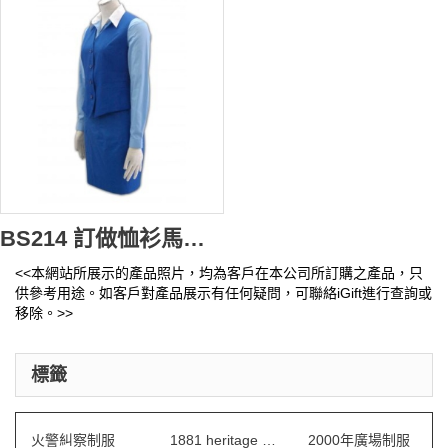
BS214 訂做恤衫馬甲套裙 職業套裙西服 套裙度身訂製 西服批發商
<<本網站所展示的產品照片，均為客戶在本公司所訂購之產品，只
供參考用途。如客戶對產品展示有任何疑問，可聯絡iGift進行查詢或
移除。>>
標籤
火警糾察制服
1881 heritage 制服
2000年廣場制服