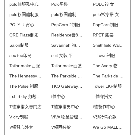
polo恤服務中心
Polo男裝
POLO衫 女
polo衫團體制服
polo衫團體制服訂造
polo衫穿搭 女
POLY U 背心
PopCorn 2制服
PopCorn制服
QRE Plaza制服
Residence譽88物業管理會所制服
RPET 服裝
Salon制服
Savannah 物業管理會所制服
Smithfield Walk制服
soc tee印制
suit 女裝 平
T Town制服
Tailor make西服
Tailor make西裝
The Avery 物業管理會所制服
The Hennessy制服
The Parkside Place制服
The Parkside 物業管理會所制服
The Pulse 制服
TKO Gateway制服
Tower LKF制服
t-shirt diy 剪裁制作
t恤中心
T恤穿搭女
T恤穿搭女專門店
T恤穿搭男中心
t恤製作中心
V city制服
VIVA 物業管理會所制服
V領冷背心款
V領背心外套
V領西裝款
We Go MALL制服