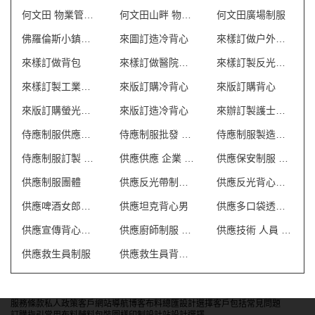
何文田 物業管理會所制服
何文田山畔 物業管理會所制服
何文田廣場制服
佛羅倫斯小鎮制服
來圖訂造冷背心
來樣訂做户外背包
來樣訂做背包
來樣訂做醫院制服
來樣訂製反光背心 澳門
來樣訂製工業制服 澳門
來版訂購冷背心
來版訂購背心
來版訂購螢光背心
來版訂造冷背心
來辦訂製護士制服
侍應制服供應商 澳門
侍應制服批發 澳門
侍應制服製造商 澳門
侍應制服訂製 澳門
供應供應 企業 制服
供應保安制服 澳門
供應制服團體
供應反光帶制服 澳門
供應反光背心外套
供應啤酒女郎制服 澳門
供應坦克背心男
供應多口袋透氣網狀背心
供應宣傳背心外套
供應廚師制服 澳門
供應技術 人員 制服
供應救生員制服
供應救生員背心T恤
服務條款
私人政策
客戶
網站導航
博客
布料總匯
設計選擇
客戶包括
常見問題