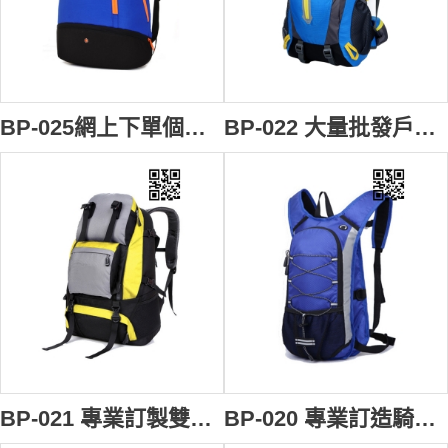
BP-025網上下單個性背囊 辦公室 禮品用 電腦 上班背包 來樣訂造背囊 背囊製衣廠 電單車背囊
BP-022 大量批發戶外背包 防水登山背囊 交流團 旅行背囊 大容量旅遊背包 背囊專門店
BP-021 專業訂製雙肩背包 行山背囊 多袋大容量背包 交流團 旅行背囊 背囊英文 背囊 推介 旅遊登山背囊 團體背包製造商HK
BP-020 專業訂造騎行包 輕便單車背包透氣防水雙肩背囊 跑步背囊 長跑背包訂做 背囊 推介 戶外背包供應商