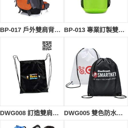
BP-017 戶外雙肩背囊 來樣訂製 背囊英文 團體登山背囊大容量露營背包供應 背囊 推介 背囊香港生產廠家
BP-013 專業訂製雙肩包 行山背囊 行李包 輕便運動登山包戶外防水背包 超輕 背包香港製造
DWG008 訂造雙肩束口索繩背包 健身運動背袋 訂製裝備袋 雙肩抽繩袋 索繩袋批發公司 #34*43cm
DWG005 雙色防水抽繩雙肩背袋 束口收納袋 騎行拉繩包訂造 旅遊收納背包鞋袋專門店 #34*43cm