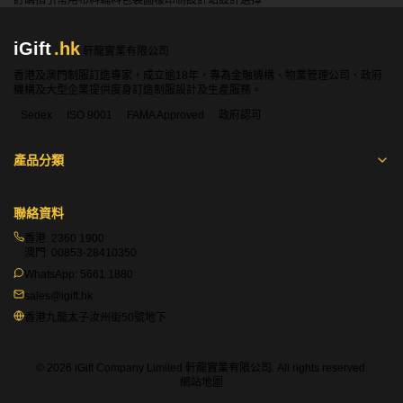
訂購指引
常用布料
輔料包裝
圖樣印制
設計站
設計選擇
iGift
.hk
軒龍實業有限公司
香港及澳門制服訂造專家，成立逾18年，專為金融機構、物業管理公司、政府
機構及大型企業提供度身訂造制服設計及生產服務。
Sedex
ISO 9001
FAMA Approved
政府認可
產品分類
聯絡資料
香港:
2360 1900
澳門:
00853-28410350
WhatsApp:
5661 1880
sales@igift.hk
香港九龍太子汝州街50號地下
© 2026 iGift Company Limited 軒龍實業有限公司. All rights reserved.
網站地圖