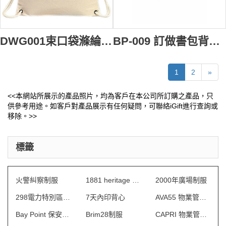
DWG001束口袋滌綸拉繩背包袋訂製 印刷雙肩背包收納袋束口 訂造拉繩袋專門店 #34*43cm
BP-009 訂做書包背囊 訂購團體户外背包 來樣訂做尼龍背包 交流團 旅行背囊 運動背包專門店HK
1
2
»
<<本網站所展示的產品照片，均為客戶在本公司所訂購之產品，只
供參考用途。如客戶對產品展示有任何疑問，可聯絡iGift進行查詢或
移除。>>
標籤
火警糾察制服
1881 heritage 制服
2000年廣場制服
298電力特別區制服
7天內印背心
AVA55 物業管理會所制服
Bay Point 保安制服
Brim28制服
CAPRI 物業管理會所制服