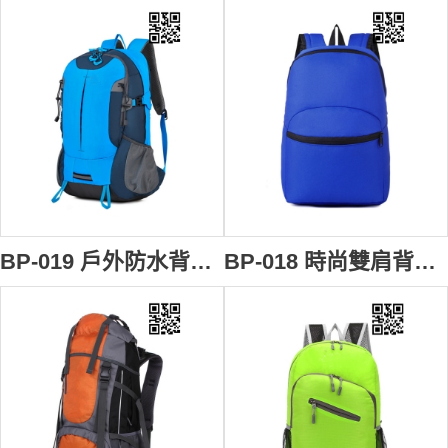
BP-019 戶外防水背包 度身訂製 大容量雙肩背囊 旅遊體驗團 多功能背包 旅遊背包香港製造
BP-018 時尚雙肩背包 度身訂製 行山背囊 團體書包背囊 休閒旅遊背囊 背包專門店