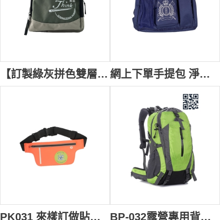
【訂製綠灰拼色雙層拉鏈背囊】｜朗思國際幼稚園｜幼兒教育｜學生背囊｜書包設計｜尼龍布料｜幼稚園書包批發 BP-092
網上下單手提包 淨色折疊包 工作包 手提電腦袋 澳洲馬術 手提包生產商 A254
PK031 來樣訂做貼身腰包款式 製作運動腰包 文娛活動協會 設計腰包生產商
BP-032露營專用背包 野營用背囊 登山背包 登山背囊 背囊穿搭 背包製衣廠 防盜背囊女