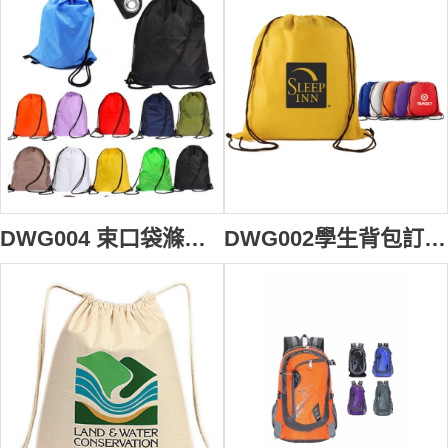
DWG004 束口袋滌綸拉繩背包訂製 印刷雙肩背包收納袋 抽拉款式袋 輕薄收納袋批發 #34*43cm
DWG002學生背包訂造 束口袋 抽繩雙肩訂做 滌綸布收納袋 抽拉式袋裝供應商HK #34*43cm