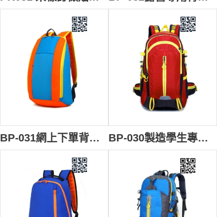
BP-031網上下單背包書包 來樣訂造學生背包 電腦袋 香港 背囊哪裡買 背囊供應商
BP-030製造學生專用背包 個人設計時尚背囊 運動 戶外旅行 旅遊 度身訂造個性背包 背包製造商 多間隔背囊