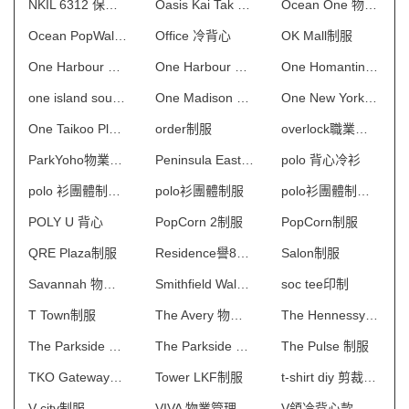
NKIL 6312 保安制服
Oasis Kai Tak 物業管理會所制服
Ocean One 物業管理會所制服
Ocean PopWalk制服
Office 冷背心
OK Mall制服
One Harbour Square一期 保安制服
One Harbour Square二期 保安制服
One Homantin 物業管理會所制服
one island south制服
One Madison 物業管理會所制服
One New York 物業管理會所制服
One Taikoo Place 保安制服
order制服
overlock職業制服
ParkYoho物業管理會所制服
Peninsula East 物業管理會所制服
polo 背心冷衫
polo 衫團體制服訂造
polo衫團體制服
polo衫團體制服訂造
POLY U 背心
PopCorn 2制服
PopCorn制服
QRE Plaza制服
Residence譽88物業管理會所制服
Salon制服
Savannah 物業管理會所制服
Smithfield Walk制服
soc tee印制
T Town制服
The Avery 物業管理會所制服
The Hennessy制服
The Parkside Place制服
The Parkside 物業管理會所制服
The Pulse 制服
TKO Gateway制服
Tower LKF制服
t-shirt diy 剪裁制作
V city制服
VIVA 物業管理會所制服
V領冷背心款