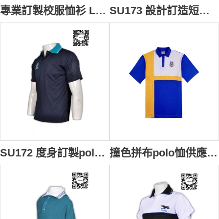
專業訂製校服恤衫 Logo繡花款式校服恤衫 校服造型選擇 校服恤衫專門店 伊斯蘭 SU174
SU173 設計訂造短袖polo恤 領位Logo印製polo恤 短袖校服運動polo恤 短袖polo恤公司
SU172 度身訂製polo衫 團體繡花polo衫設計 校服款式polo衫 polo衫配搭配 polo衫網站
撞色拼布polo恤供應訂購 學校Logo繡花polo恤款式選擇 時尚polo恤專業定製 polo恤廠家 澳洲 高校 SU171