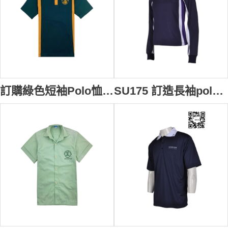
訂購綠色短袖Polo恤 撞色衫側 中小學生校服 設計訂造 POLO款運動校服 校服專門店 校服公司 澳洲 SU176
SU175 訂造長袖polo恤繡花校服款式polo恤 拼接撞色polo恤 校服polo恤公司