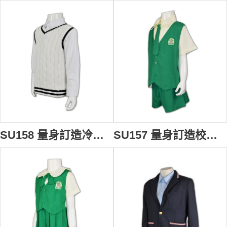
SU158 量身訂造冷背心校服 專造針織背心制服 訂製制服專門店公司
SU157 量身訂造校服 設計校服款式 印製logo校服制服 訂製校服制服公司