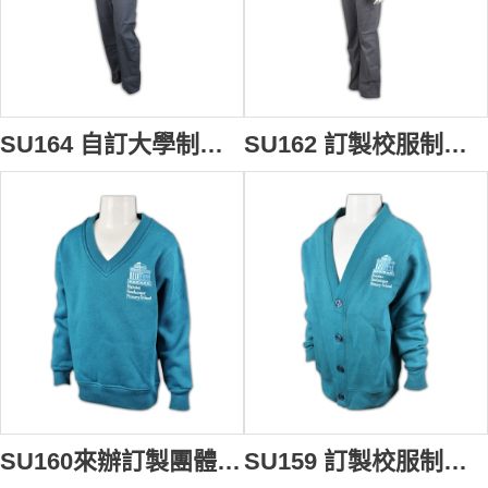
SU164 自訂大學制服搭配 印製logo校服 訂製校服款式 訂購團體制服 校服專門店
SU162 訂製校服制服 自訂大學校服套裝 獨家設計校服款式 制服生產商
SU160來辦訂製團體班衫制服 量身訂造小學團體班衫 訂購團體班衫 訂製團體班衫專門店
SU159 訂製校服制服 訂購小學外套制服 量身訂造校服 自訂校服供應商HK