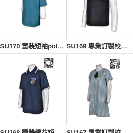
SU170 童裝短袖polo恤 在線訂購 兒童polo訂做 校服款式polo恤 團體運動polo恤 polo恤生產商
SU169 專業訂製校服樣式短袖polo恤 撞色拼接短袖polo恤 個性袖位繡花polo恤 短袖polo恤香港公司
SU168 團體繡花短袖polo衫 度身訂製 校服款式polo衫 短袖polo衫選擇 短袖polo衫專門店
SU167 專業訂製校服裙 團體學校單裙 中小學制服設計訂造 校服在線訂購