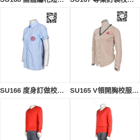
SU166 度身訂做校服恤衫 翻領恤衫設計選擇 胸袋繡花Logo恤衫 校服恤衫專門店
SU165 V領開胸校服冷外套 定製 團體繡花Logo冷外套 冷外套配搭 冷外套專門店