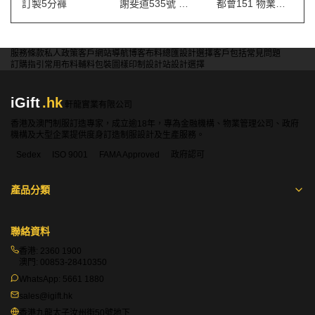
訂製5分褲
謝斐道535號 保安制服
都會151 物業管理會所制服
服務條款
私人政策
客戶
網站導航
博客
布料總匯
設計選擇
客戶包括
常見問題
訂購指引
常用布料
輔料包裝
圖樣印制
設計站
設計選擇
iGift
.hk
軒龍實業有限公司
香港及澳門制服訂造專家，成立逾18年，專為金融機構、物業管理公司、政府
機構及大型企業提供度身訂造制服設計及生產服務。
Sedex
ISO 9001
FAMA Approved
政府認可
產品分類
聯絡資料
香港:
2360 1900
澳門:
00853-28410350
WhatsApp:
5661 1880
sales@igift.hk
香港九龍太子汝州街50號地下