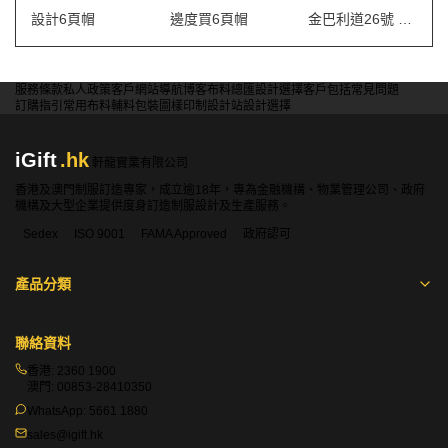
設計6頁帽
邊度買6頁帽
金巴利道26號 制服
服務條款
私人政策
客戶
網站導航
博客
布料總匯
設計選擇
客戶包括
常見問題
訂購指引
常用布料
輔料包裝
圖樣印制
設計站
設計選擇
iGift
.hk
軒龍實業有限公司
香港及澳門制服訂造專家，成立逾18年，專為金融機構、物業管理公司、政府
機構及大型企業提供度身訂造制服設計及生產服務。
Sedex
ISO 9001
FAMA Approved
政府認可
產品分類
聯絡資料
香港:
2360 1900
澳門:
00853-28410350
WhatsApp:
5661 1880
sales@igift.hk