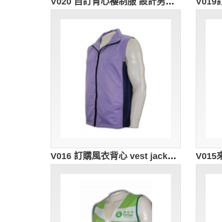
V020 自訂背心褸制服 設計男背心外套款式 宗教選舉 廟會寄付 背心外套製衣廠HK
V016 訂購風衣背心 vest jacket cheap vest 訂製職業背心外套 自訂背心褸供應商HK