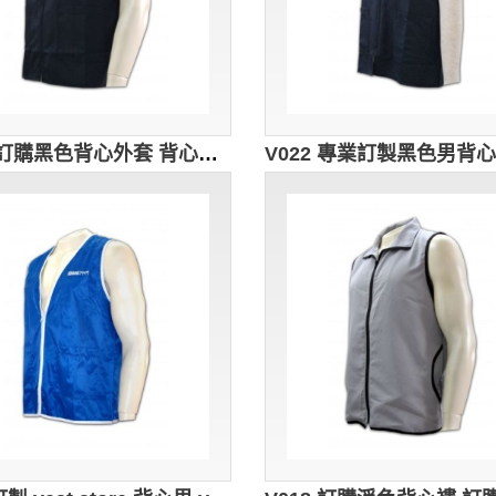
V023 訂購黑色背心外套 背心外套 vest 訂製公司制服背心褸 來樣訂購背心 背心外套公司