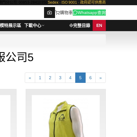
澳門分公司: 00853-28410350
Sedex · ISO 9001 · 政府認可供應商
購物車
Whatsapp查詢
模特展示區
下載中心
完整目錄
EN
服公司5
Browse
«
1
2
3
4
5
6
»