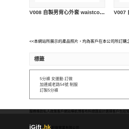
V008 自製男背心外套 waistcoat design down vest 訂購推廣背心褸 設計廣告背心製造商
<<本網站所展示的產品照片，均為客戶在本公司所訂購之
標籤
5分褲 女運動 訂做
加連威老路54號 制服
訂製5分褲
服務條款
私人政策
客戶
網站導航
博客
布料總匯
設計選擇
客戶包括
iGift
.hk
軒龍實業有限公司