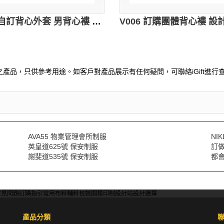
V007 自訂背心外套 男背心褸 英文 waistcoat design 訂購團體淨色背心褸 背心批發商
產品，只供參考用途。如客戶對產品展示有任何疑問，可聯絡iGift進行查
AVA55 物業管理會所制服
NI
英皇道625號 保安制服
訂
謝斐道535號 保安制服
都會
常見問題
訂購指引
常用布料
輔料包裝
圖樣印制
設計站
設計選擇
產品分類