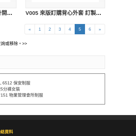
V006 訂購團體背心褸 設計開胸背心 自訂背心制服外套 rash vest 淨色背心批發
V005 來版訂購背心外套 訂製職業背心褸 訂做公司背心 背心批發商
«
1
2
3
4
5
6
»
詢或移除。>>
KL 6512 保安制服
做5分褲女裝
151 物業管理會所制服
聯絡資料