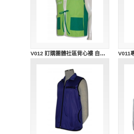
V012 訂購團體社區背心褸 自訂開胸背心制服 袋撞色 設計背心外套款式 背心批發商