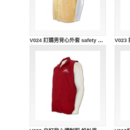
V024 訂購男背心外套 safety vest 背心外套 襯 訂造團體純色背心褸 背心外套批發