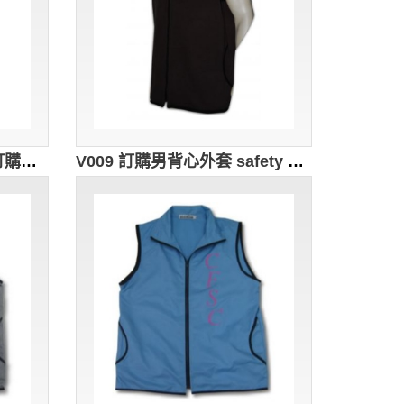
V010 專業訂造男背心褸 訂購團體職業背心外套 diy vest cooling vest 背心男 背心批發商
V009 訂購男背心外套 safety vest 訂製黑色背心褸制服 自訂團體制服專門店