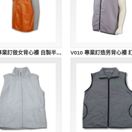
V011專業訂做女背心褸 自製半開胸拉鏈制服 訂購團體背心外套專門店