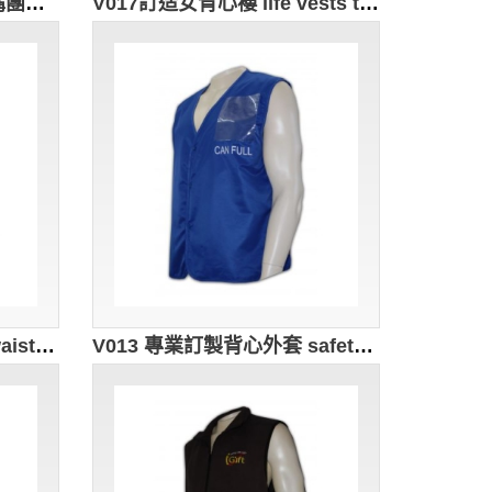
V018 訂購淨色背心褸 訂購團體背心外套款式 自製職業背心 背心供應商
V017訂造女背心褸 life vests tactical vest 來樣訂購團體背心外套 背心批發商HK
V014 訂製開胸背心外套 waistcoat vest company 訂做背心褸款式 背心批發商
V013 專業訂製背心外套 safety vest 背心外套 襯 男裝背心褸 背心專門店 政府部門 緊急調動背心