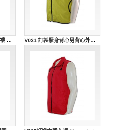
V022 專業訂製黑色男背心褸 訂購團體開胸背心外套 設計背心款式 cheap vest vest design 背心批發商
V021 訂製緊身背心男背心外套 diy vest waistcoat online 背心外套中心 設計背心褸批發商