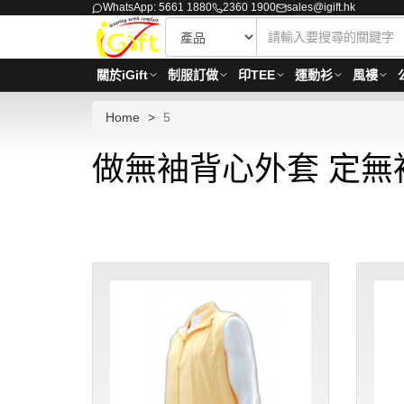
WhatsApp: 5661 1880
2360 1900
sales@igift.hk
關於iGift
制服訂做
印TEE
運動衫
風褸
Home
5
做無袖背心外套 定無