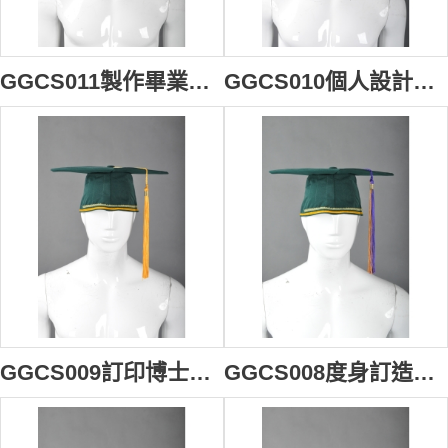
GGCS011製作畢業專用帽穗 訂製四方帽帽穗 度身訂造帽穗垂繩 帽穗垂繩製造商
GGCS010個人設計畢業帽流蘇 製作畢業專用帽穗 供應四方帽帽穗 畢業帽流蘇專營
GGCS009訂印博士帽帽穗 網上下單畢業帽穗 訂製學士帽帽穗 學士帽帽穗中心
GGCS008度身訂造帽穗繩 供應雙色四方帽帽穗 設計畢業帽專用流蘇 畢業帽流蘇製造商