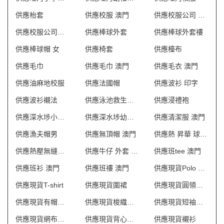
供應枱套
供應校服 澳門
供應校服公司 畢業袍
供應校服公司旺角
供應棒球外套
供應棒球外套褸
供應棒球帽 女
供應椅套
供應檯布
供應毛巾
供應毛巾 澳門
供應毛衣 澳門
供應油麻地校服
供應法國帽
供應波衫 印字
供應波衫襯法
供應泳池救生員防曬背心
供應浸禮袍
供應深水埗小學校服
供應深水埗幼稚園校服
供應清潔服 澳門
供應漁夫帽男
供應無頂帽 澳門
供應熱 昇華 球 衣
供應熱壓無縫風衣
供應牛仔 外套 英文
供應班tee 澳門
供應班衫 澳門
供應班褸 澳門
供應現貨Polo shirt
供應現貨T-shirt
供應現貨圍裙
供應現貨圓領衛衣
供應現貨有帽衛衣
供應現貨梭織反光背心
供應現貨短袖恤衫
供應現貨網布反光背心
供應現貨背心外套
供應現貨襯衫