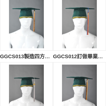
GGCS013製造四方帽流蘇 訂製團體畢業帽流蘇 設計畢業帽專用流蘇 畢業帽流蘇中心
GGCS012訂做畢業帽專用垂繩 設計學士帽帽穗 訂做四方帽流蘇 畢業帽流蘇專門店