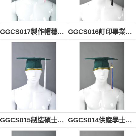
GGCS017製作帽穗垂繩 製作畢業專用帽穗 製造四方帽流蘇 四方帽流蘇專營
GGCS016訂印畢業帽流蘇 度身訂造帽穗繩 網上下單畢業帽穗 畢業帽帽穗
GGCS015制造碩士帽流蘇 訂印博士帽帽穗 訂做畢業帽專用垂繩 畢業帽流蘇中心
GGCS014供應學士帽流蘇 網上下單畢業帽穗 供應四方帽帽穗 單畢業帽穗供應商