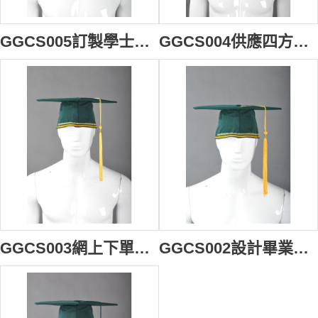
GGCS005訂製學士帽帽穗 個人設計畢業帽流蘇 來樣訂造碩士帽帽穗 畢業帽流蘇製造商
GGCS004供應四方帽帽穗 製作學士帽帽穗 大量製作團體畢業帽流蘇 畢業帽流蘇供應商
GGCS003網上下單畢業帽帽穗 來樣訂造畢業帽流蘇 製作博士帽帽穗 畢業帽流蘇製衣廠
GGCS002設計畢業帽專用流蘇 大量製造博士帽帽穗 設計畢業帽流蘇 畢業帽帽穗製造商