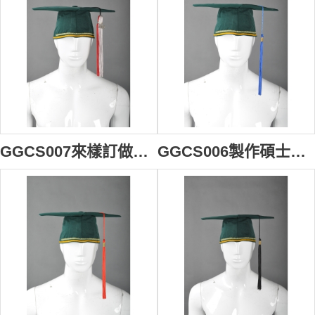
GGCS007來樣訂做帽穗垂繩 訂製雙色學士帽帽穗 訂印畢業帽流蘇 畢業帽流蘇供應商
GGCS006製作碩士帽帽穗 訂製團體畢業帽流蘇 設計畢業帽專用流蘇 畢業帽流蘇製造商