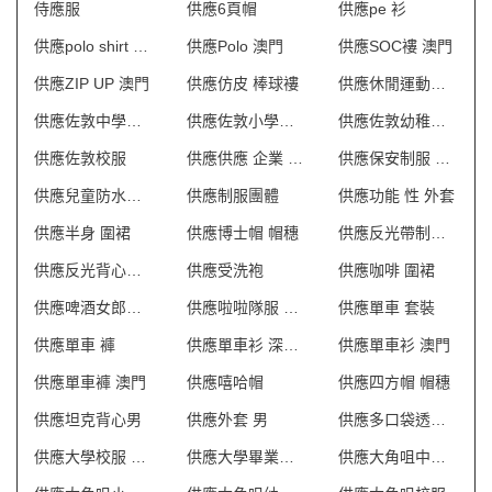
侍應服
供應6頁帽
供應pe 衫
供應polo shirt 中文
供應Polo 澳門
供應SOC褸 澳門
供應ZIP UP 澳門
供應仿皮 棒球褸
供應休閒運動套裝
供應佐敦中學校服
供應佐敦小學校服
供應佐敦幼稚園校服
供應佐敦校服
供應供應 企業 制服
供應保安制服 澳門
供應兒童防水圍裙
供應制服團體
供應功能 性 外套
供應半身 圍裙
供應博士帽 帽穗
供應反光帶制服 澳門
供應反光背心外套
供應受洗袍
供應咖啡 圍裙
供應啤酒女郎制服 澳門
供應啦啦隊服 澳門
供應單車 套裝
供應單車 褲
供應單車衫 深水埗
供應單車衫 澳門
供應單車褲 澳門
供應嘻哈帽
供應四方帽 帽穗
供應坦克背心男
供應外套 男
供應多口袋透氣網狀背心
供應大學校服 澳門
供應大學畢業袍 澳門
供應大角咀中學校服