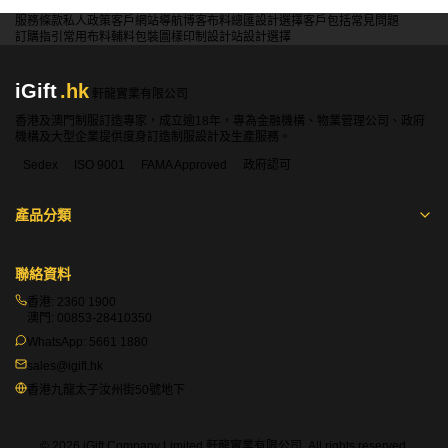
服務條款
私人政策
客戶
網站導航
博客
布料總匯
設計選擇
客戶包括
常見問題
訂購指引
常用布料
輔料包裝
圖樣印制
設計站
設計選擇
iGift
.hk
軒龍實業有限公司
香港及澳門制服訂造專家，成立逾18年，專為金融機構、物業管理公司、政府
機構及大型企業提供度身訂造制服設計及生產服務。
Sedex
ISO 9001
FAMA Approved
政府認可
產品分類
聯絡資料
香港:
2360 1900
澳門:
00853-28410350
WhatsApp:
5661 1880
sales@igift.hk
香港九龍太子汝州街50號地下
© 2026 iGift Company Limited 軒龍實業有限公司. All rights reserved.