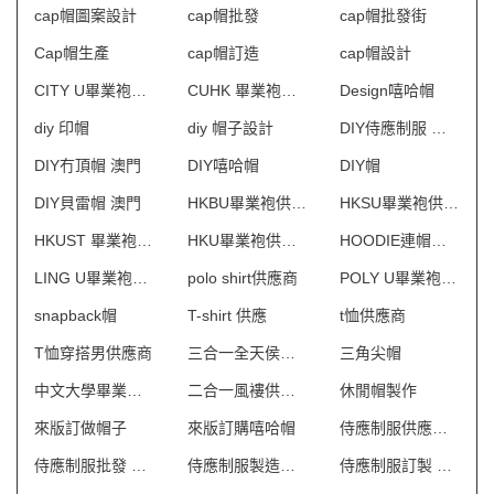
cap帽圖案設計
cap帽批發
cap帽批發街
Cap帽生產
cap帽訂造
cap帽設計
CITY U畢業袍供應商
CUHK 畢業袍供應商
Design嘻哈帽
diy 印帽
diy 帽子設計
DIY侍應制服 澳門
DIY冇頂帽 澳門
DIY嘻哈帽
DIY帽
DIY貝雷帽 澳門
HKBU畢業袍供應商
HKSU畢業袍供應商
HKUST 畢業袍供應商
HKU畢業袍供應商
HOODIE連帽衛衣
LING U畢業袍供應商
polo shirt供應商
POLY U畢業袍供應商
snapback帽
T-shirt 供應
t恤供應商
T恤穿搭男供應商
三合一全天侯風褸供應商
三角尖帽
中文大學畢業袍供應商
二合一風褸供應商
休閒帽製作
來版訂做帽子
來版訂購嘻哈帽
侍應制服供應商 澳門
侍應制服批發 澳門
侍應制服製造商 澳門
侍應制服訂製 澳門