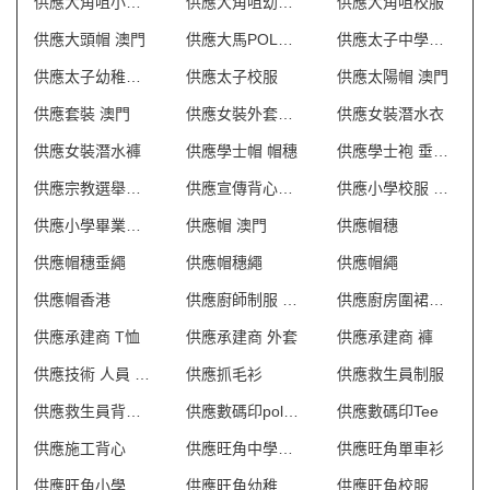
供應大角咀小學校服
供應大角咀幼稚園校服
供應大角咀校服
供應大頭帽 澳門
供應大馬POLO衫
供應太子中學校服
供應太子幼稚園校服
供應太子校服
供應太陽帽 澳門
供應套裝 澳門
供應女裝外套批發
供應女裝潛水衣
供應女裝潛水褲
供應學士帽 帽穗
供應學士袍 垂帶繩
供應宗教選舉聖詩袍
供應宣傳背心外套
供應小學校服 澳門
供應小學畢業袍 澳門
供應帽 澳門
供應帽穗
供應帽穗垂繩
供應帽穗繩
供應帽繩
供應帽香港
供應廚師制服 澳門
供應廚房圍裙英文
供應承建商 T恤
供應承建商 外套
供應承建商 褲
供應技術 人員 制服
供應抓毛衫
供應救生員制服
供應救生員背心T恤
供應數碼印polo shirt
供應數碼印Tee
供應施工背心
供應旺角中學校服
供應旺角單車衫
供應旺角小學校服
供應旺角幼稚園校服
供應旺角校服