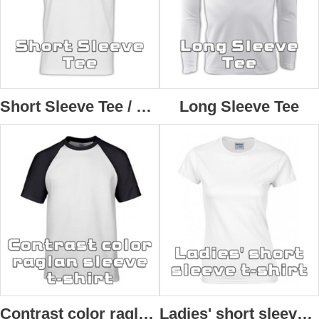
Short Sleeve Tee / Vest T-shirt
Long Sleeve Tee
Contrast color raglan sleeve t-shirt
Ladies' short sleeve t-shirt