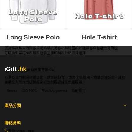
Long Sleeve Polo
Hole T-shirt
服務條款
私人政策
客戶
網站導航
博客
布料總匯
設計選擇
客戶包括
常見問題
訂購指引
常用布料
輔料包裝
圖樣印制
設計站
設計選擇
iGift
.hk
軒龍實業有限公司
香港及澳門制服訂造專家，成立逾18年，專為金融機構、物業管理公司、政府
機構及大型企業提供度身訂造制服設計及生產服務。
Sedex
ISO 9001
FAMA Approved
政府認可
產品分類
聯絡資料
香港:
2360 1900