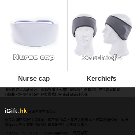
Nurse cap
Kerchiefs
服務條款
私人政策
客戶
網站導航
博客
布料總匯
設計選擇
客戶包括
常見問題
訂購指引
常用布料
輔料包裝
圖樣印制
設計站
設計選擇
iGift
.hk
軒龍實業有限公司
香港及澳門制服訂造專家，成立逾18年，專為金融機構、物業管理公司、政府
機構及大型企業提供度身訂造制服設計及生產服務。
Sedex
ISO 9001
FAMA Approved
政府認可