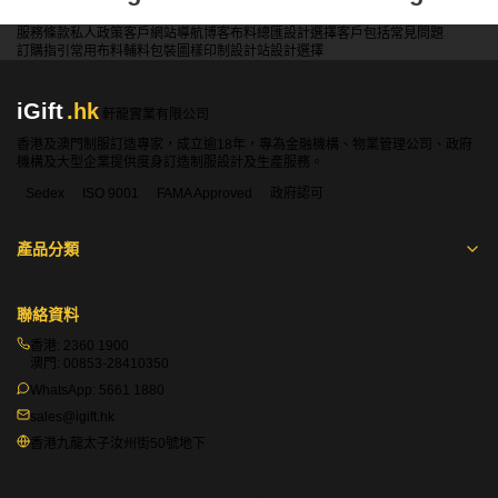
服務條款
私人政策
客戶
網站導航
博客
布料總匯
設計選擇
客戶包括
常見問題
訂購指引
常用布料
輔料包裝
圖樣印制
設計站
設計選擇
iGift
.hk
軒龍實業有限公司
香港及澳門制服訂造專家，成立逾18年，專為金融機構、物業管理公司、政府
機構及大型企業提供度身訂造制服設計及生產服務。
Sedex
ISO 9001
FAMA Approved
政府認可
產品分類
聯絡資料
香港:
2360 1900
澳門:
00853-28410350
WhatsApp:
5661 1880
sales@igift.hk
香港九龍太子汝州街50號地下