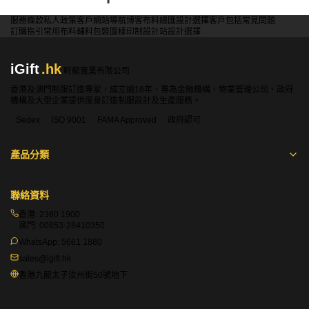
服務條款
私人政策
客戶
網站導航
博客
布料總匯
設計選擇
客戶包括
常見問題
訂購指引
常用布料
輔料包裝
圖樣印制
設計站
設計選擇
iGift
.hk
軒龍實業有限公司
香港及澳門制服訂造專家，成立逾18年，專為金融機構、物業管理公司、政府
機構及大型企業提供度身訂造制服設計及生產服務。
Sedex
ISO 9001
FAMA Approved
政府認可
產品分類
聯絡資料
香港:
2360 1900
澳門:
00853-28410350
WhatsApp:
5661 1880
sales@igift.hk
香港九龍太子汝州街50號地下